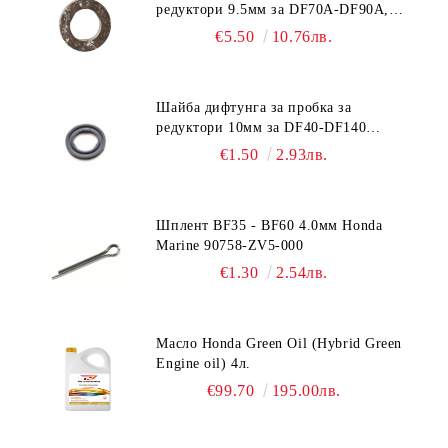
редуктори 9.5мм за DF70A-DF90A,
DF150-DF350 Suzuki 09168-10038
€5.50
10.76лв.
Шайба дифтунга за пробка за
редуктори 10мм за DF40-DF140
Suzuki 09168-10022
€1.50
2.93лв.
Шплент BF35 - BF60 4.0мм Honda
Marine 90758-ZV5-000
€1.30
2.54лв.
Масло Honda Green Oil (Hybrid Green
Engine oil) 4л.
€99.70
195.00лв.