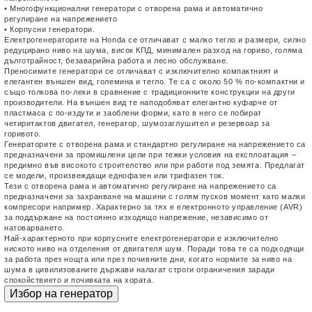
• Многофункционални генератори с отворена рама и автоматично
регулиране на напрежението
• Корпусни генератори.
Електрогенераторите на Honda се отличават с малко тегло и размери, силно
редуцирано ниво на шума, висок КПД, минимален разход на гориво, голяма
дълготрайност, безаварийна работа и лесно обслужване.
Преносимите генератори се отличават с изключително компактният и
елегантен външен вид, големина и тегло. Те са с около 50 % по-компактни и
също толкова по-леки в сравнение с традиционните конструкции на други
производители. На външен вид те наподобяват елегантно куфарче от
пластмаса с по-издути и заоблени форми, като в него се побират
четиритактов двигател, генератор, шумозаглушител и резервоар за
горивото.
Генераторите с отворена рама и стандартно регулиране на напрежението са
предназначени за промишлени цели при тежки условия на експлоатация –
предимно във високото строителство или при работи под земята. Предлагат
се модели, произвеждащи еднофазен или трифазен ток.
Тези с отворена рама и автоматично регулиране на напрежението са
предназначени за захранване на машини с голям пусков момент като малки
компресори например. Характерно за тях е електронното управление (AVR)
за поддържане на постоянно изходящо напрежение, независимо от
натоварването.
Най-характерното при корпусните електрогенератори е изключително
ниското ниво на отделения от двигателя шум. Поради това те са подходящи
за работа през нощта или през почивните дни, когато нормите за ниво на
шума в цивилизованите държави налагат строги ограничения заради
спокойствието и почивката на хората.