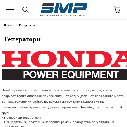
Начало
Генератори
Генератори
Honda предлага широка гама от бензинови електрогенератори, които
покриват голям диапазон приложения – от отдих далеч от населените места
до професионални дейности, изискващи локално захранване на
електрически инструменти и други съоръжения. Най-общо те се делят на 4
групи:
• Преносими генератори
• Стандартни генератори с отворена рама и стандартно регулиране на
напрежението