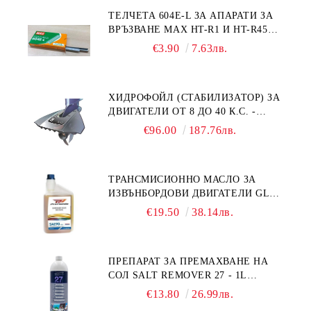
ТЕЛЧЕТА 604E-L ЗА АПАРАТИ ЗА
ВРЪЗВАНЕ MAX HT-R1 И HT-R45C
MS93305
€3.90
7.63лв.
ХИДРОФОЙЛ (СТАБИЛИЗАТОР) ЗА
ДВИГАТЕЛИ ОТ 8 ДО 40 К.С. -
УНИВЕРСАЛЕН SE SPORT 200
€96.00
187.76лв.
ТРАНСМИСИОННО МАСЛО ЗА
ИЗВЪНБОРДОВИ ДВИГАТЕЛИ GL4
HONDA MARINE 08251-999-102PRO
€19.50
38.14лв.
1Л.
ПРЕПАРАТ ЗА ПРЕМАХВАНЕ НА
СОЛ SALT REMOVER 27 - 1L
NAUTIC CLEAN
€13.80
26.99лв.