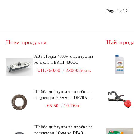
Page 1 of 2
Нови продукти
Най-прод
ABS Лодка 4.80м с централна
конзола TERHI 480CC
€11,760.00
23000.56лв.
Шайба дифтунга за пробка за
редуктори 9.5мм за DF70A-
DF90A, DF150-DF350 Suzuki
€5.50
10.76лв.
09168-10038
Шайба дифтунга за пробка за
редуктори 10мм за DF40-