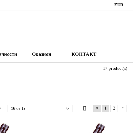
EUR
ечности
Оказион
КОНТАКТ
17 product(s)
«
»
1
2