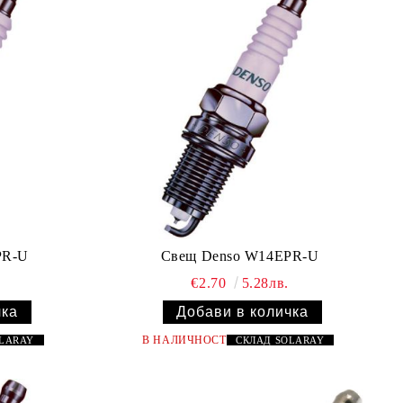
PR-U
Свещ Denso W14EPR-U
€2.70
5.28лв.
В НАЛИЧНОСТ
OLARAY
СКЛАД
SOLARAY