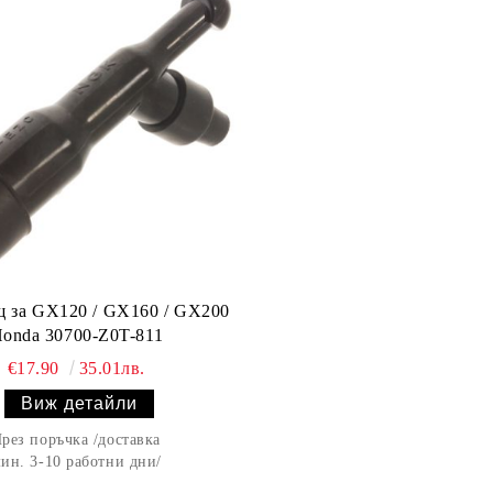
щ за GX120 / GX160 / GX200
onda 30700-Z0T-811
€17.90
35.01лв.
Виж детайли
рез поръчка /доставка
ин. 3-10 работни дни/