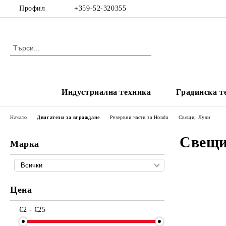
Профил
+359-52-320355
Индустриална техника
Градинска т
Начало
Двигатели за вграждане
Резервни части за Honda
Свещи, Лули
Свещи
Марка
Цена
€2 - €25