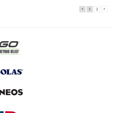
«
»
1
2