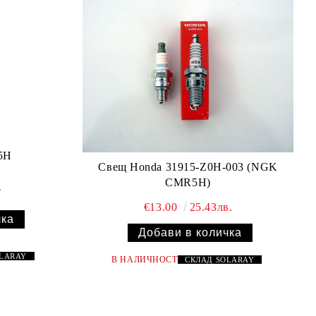
5H
Свещ Honda 31915-Z0H-003 (NGK
CMR5H)
.
€13.00
25.43лв.
OLARAY
В НАЛИЧНОСТ
СКЛАД
SOLARAY