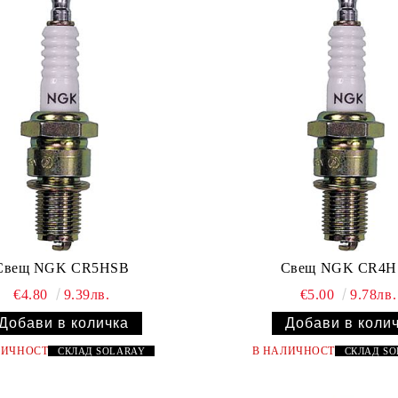
Свещ NGK CR5HSB
Свещ NGK CR4H
€4.80
9.39лв.
€5.00
9.78лв.
ЛИЧНОСТ
В НАЛИЧНОСТ
СКЛАД
SOLARAY
СКЛАД
S