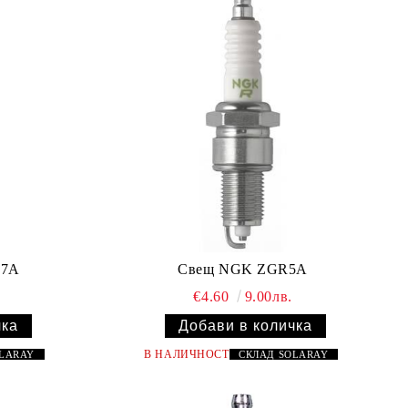
R7A
Свещ NGK ZGR5A
€4.60
9.00лв.
В НАЛИЧНОСТ
OLARAY
СКЛАД
SOLARAY