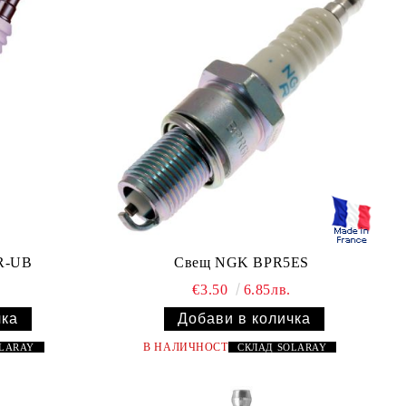
R-UB
Свещ NGK BPR5ES
€3.50
6.85лв.
В НАЛИЧНОСТ
OLARAY
СКЛАД
SOLARAY