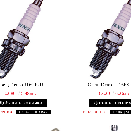
вещ Denso J16CR-U
Свещ Denso U16FS
€2.80
5.48лв.
€3.20
6.26лв.
ЛИЧНОСТ
В НАЛИЧНОСТ
СКЛАД
SOLARAY
СКЛАД
S