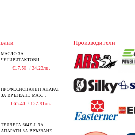
авани
Производители
МАСЛО ЗА
ЧЕТИРИТАКТОВИ
ИЗВЪНБОРДОВИ
€17.50
34.23лв.
ДВИГАТЕЛИ 10W-30 HONDA
MARINE 08221-999-110PRO
1Л.
ПРОФЕСИОНАЛЕН АПАРАТ
ЗА ВРЪЗВАНЕ MAX
TAPENER HT-R45C
€65.40
127.91лв.
ТЕЛЧЕТА 604E-L ЗА
АПАРАТИ ЗА ВРЪЗВАНЕ