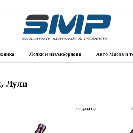
ехника
Лодки и извънбордови
Авто Масла и т
, Лули