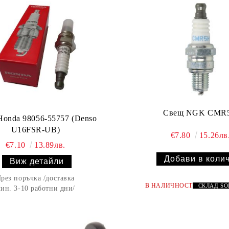
Свещ NGK CMR
onda 98056-55757 (Denso
U16FSR-UB)
€7.80
15.26лв
€7.10
13.89лв.
Виж детайли
рез поръчка /доставка
В НАЛИЧНОСТ
СКЛАД
S
ин. 3-10 работни дни/