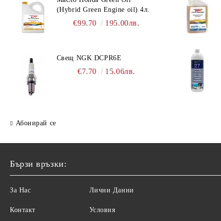
ARS Ножици за бране на
(Hybrid Green Engine oil) 4л.
Фишфайндери - Сонари HONDEX
плодове
€99.70
195.00лв.
Гребла за SUP
ARS Лозарски ножици
ARS Овощарски ножици
Свещ NGK DCPR6E
ARS Ножици за храсти
€7.70
15.06лв.
ARS Резервни части
Абонирай се
Бързи връзки:
За Нас
Лични Данни
Контакт
Условия