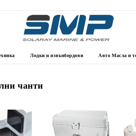
ехника
Лодки и извънбордови
Авто Масла и т
лни чанти