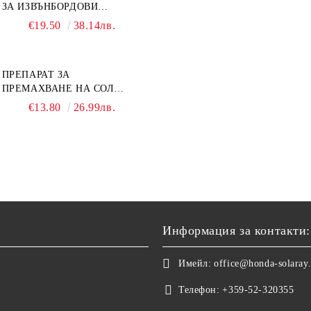
ЗА ИЗВЪНБОРДОВИ
ДВИГАТЕЛИ GL4 HONDA
€19.50
38.14лв.
MARINE 08251-999-102PRO
1Л.
ПРЕПАРАТ ЗА
ПРЕМАХВАНЕ НА СОЛ
SALT REMOVER 27 - 1L
€13.80
26.99лв.
NAUTIC CLEAN
Информация за контакти:
Имейл:
office@honda-solaray
Телефон:
+359-52-320355