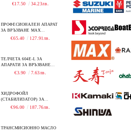
ИЗВЪНБОРДОВИ
€17.50
34.23лв.
ДВИГАТЕЛИ 10W-30 HONDA
MARINE 08221-999-110PRO
1Л.
ПРОФЕСИОНАЛЕН АПАРАТ
ЗА ВРЪЗВАНЕ MAX
TAPENER HT-R45C
€65.40
127.91лв.
ТЕЛЧЕТА 604E-L ЗА
АПАРАТИ ЗА ВРЪЗВАНЕ
MAX HT-R1 И HT-R45C
€3.90
7.63лв.
MS93305
ХИДРОФОЙЛ
(СТАБИЛИЗАТОР) ЗА
ДВИГАТЕЛИ ОТ 8 ДО 40
€96.00
187.76лв.
К.С. - УНИВЕРСАЛЕН SE
SPORT 200
ТРАНСМИСИОННО МАСЛО