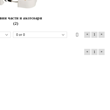
вни части и аксесоари
(2)
«
»
1
«
»
1