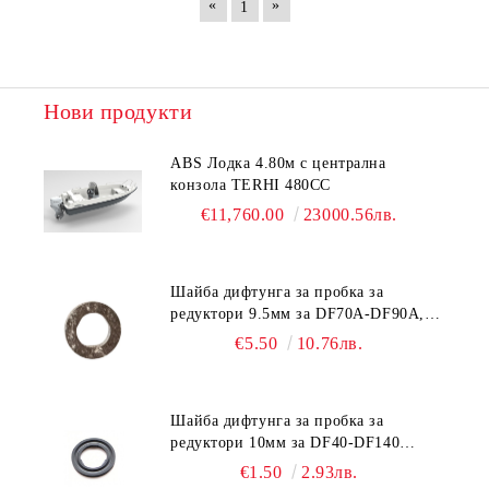
«
»
1
Нови продукти
ABS Лодка 4.80м с централна
конзола TERHI 480CC
€11,760.00
23000.56лв.
Шайба дифтунга за пробка за
редуктори 9.5мм за DF70A-DF90A,
DF150-DF350 Suzuki 09168-10038
€5.50
10.76лв.
Шайба дифтунга за пробка за
редуктори 10мм за DF40-DF140
Suzuki 09168-10022
€1.50
2.93лв.