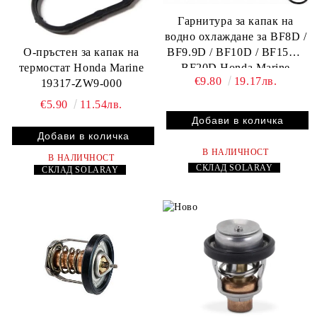
Гарнитура за капак на
водно охлаждане за BF8D /
О-пръстен за капак на
BF9.9D / BF10D / BF15D /
термостат Honda Marine
BF20D Honda Marine
€9.80
19.17лв.
19317-ZW9-000
19371-ZW9-000
€5.90
11.54лв.
В НАЛИЧНОСТ
В НАЛИЧНОСТ
СКЛАД
SOLARAY
СКЛАД
SOLARAY