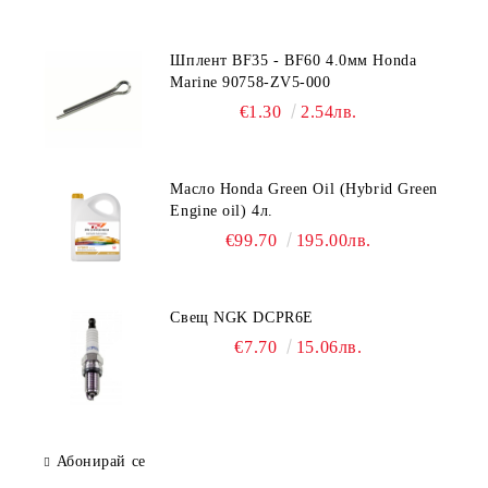
Шплент BF35 - BF60 4.0мм Honda
Marine 90758-ZV5-000
€1.30
2.54лв.
Масло Honda Green Oil (Hybrid Green
Engine oil) 4л.
€99.70
195.00лв.
Свещ NGK DCPR6E
€7.70
15.06лв.
Абонирай се