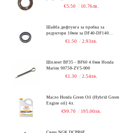
DF150-DF350 Suzuki 09168-10038
€5.50
10.76лв.
Шайба дифтунга за пробка за
редуктори 10мм за DF40-DF140
Suzuki 09168-10022
€1.50
2.93лв.
Шплент BF35 - BF60 4.0мм Honda
Marine 90758-ZV5-000
€1.30
2.54лв.
Масло Honda Green Oil (Hybrid Green
Engine oil) 4л.
€99.70
195.00лв.
Свещ NGK DCPR6E