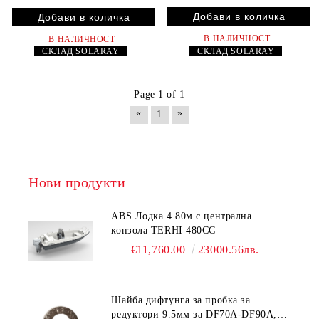
В НАЛИЧНОСТ
В НАЛИЧНОСТ
СКЛАД
SOLARAY
СКЛАД
SOLARAY
Page 1 of 1
«
»
1
Нови продукти
ABS Лодка 4.80м с централна
конзола TERHI 480CC
€11,760.00
23000.56лв.
Шайба дифтунга за пробка за
редуктори 9.5мм за DF70A-DF90A,