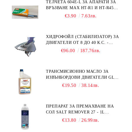
ТЕЛЧЕТА 604E-L ЗА АПАРАТИ ЗА
ВРЪЗВАНЕ MAX HT-R1 И HT-R45C
MS93305
€3.90
7.63лв.
ХИДРОФОЙЛ (СТАБИЛИЗАТОР) ЗА
ДВИГАТЕЛИ ОТ 8 ДО 40 К.С. -
УНИВЕРСАЛЕН SE SPORT 200
€96.00
187.76лв.
ТРАНСМИСИОННО МАСЛО ЗА
ИЗВЪНБОРДОВИ ДВИГАТЕЛИ GL4
HONDA MARINE 08251-999-102PRO
€19.50
38.14лв.
1Л.
ПРЕПАРАТ ЗА ПРЕМАХВАНЕ НА
СОЛ SALT REMOVER 27 - 1L
NAUTIC CLEAN
€13.80
26.99лв.