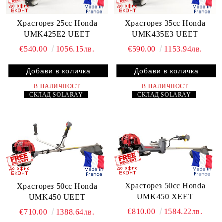
Храсторез 25cc Honda
Храсторез 35cc Honda
UMK425E2 UEET
UMK435E3 UEET
€540.00
1056.15лв.
€590.00
1153.94лв.
В НАЛИЧНОСТ
В НАЛИЧНОСТ
СКЛАД
SOLARAY
СКЛАД
SOLARAY
Храсторез 50cc Honda
Храсторез 50cc Honda
UMK450 XEET
UMK450 UEET
€810.00
1584.22лв.
€710.00
1388.64лв.