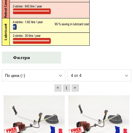
Филтри
«
»
1