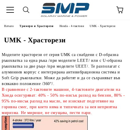
Начало
Тримери и Храсторези
Honda - 4-тактови
UMK - Храсторези
UMK - Храсторези
Моделите храсторези от серия UMK са снабдени с D-образна
ръкохватка за една ръка /при моделите LEET/ или с U-образна
ръкохватка за две ръце /при моделите UEET/. Те разполагат с
алуминиев корпус с интегрирана антивибрационна система и
Soft Grip ръкохватки. Може да работят и да се съхраняват във
всякакво положение /360°/.
В сравнение с 2-тактовите машини, 4-тактовите двигатели на
Хонда осигуряват: 40% - 50% по-нисък разход на бензин, 80% -
95% по-нисък разход на масло, не изискват подготвяне на
горивна смес, при което няма и типичната за нея неприятна
миризма. Не мирише, не смущава, пести пари.