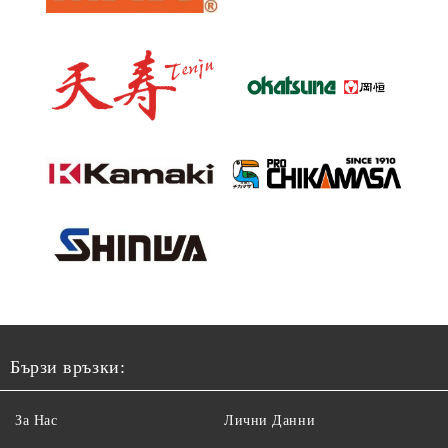
Бързи връзки:
За Нас
Лични Данни