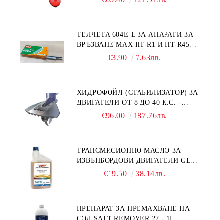
ТЕЛЧЕТА 604E-L ЗА АПАРАТИ ЗА
ВРЪЗВАНЕ MAX HT-R1 И HT-R45C
MS93305
€3.90
7.63лв.
ХИДРОФОЙЛ (СТАБИЛИЗАТОР) ЗА
ДВИГАТЕЛИ ОТ 8 ДО 40 К.С. -
УНИВЕРСАЛЕН SE SPORT 200
€96.00
187.76лв.
ТРАНСМИСИОННО МАСЛО ЗА
ИЗВЪНБОРДОВИ ДВИГАТЕЛИ GL4
HONDA MARINE 08251-999-102PRO
€19.50
38.14лв.
1Л.
ПРЕПАРАТ ЗА ПРЕМАХВАНЕ НА
СОЛ SALT REMOVER 27 - 1L