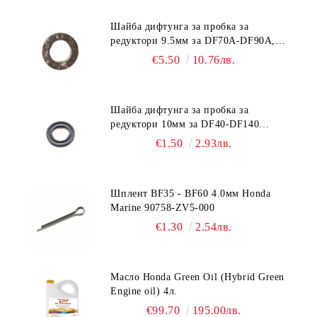
Шайба дифтунга за пробка за
редуктори 9.5мм за DF70A-DF90A,
DF150-DF350 Suzuki 09168-10038
€5.50
10.76лв.
Шайба дифтунга за пробка за
редуктори 10мм за DF40-DF140
Suzuki 09168-10022
€1.50
2.93лв.
Шплент BF35 - BF60 4.0мм Honda
Marine 90758-ZV5-000
€1.30
2.54лв.
Масло Honda Green Oil (Hybrid Green
Engine oil) 4л.
€99.70
195.00лв.