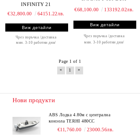
INFINITY 21
€68,100.00
133192.02лв.
€32,800.00
64151.22лв.
Виж детайли
Виж детайли
Чрез поръчка /доставка
Чрез поръчка /доставка
мин. 3-10 работни дни/
мин. 3-10 работни дни/
Page 1 of 1
«
»
1
Нови продукти
ABS Лодка 4.80м с централна
конзола TERHI 480CC
€11,760.00
23000.56лв.