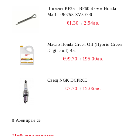
Шплент BF35 - BF60 4.0мм Honda
Marine 90758-ZV5-000
€1.30
2.54лв.
Масло Honda Green Oil (Hybrid Green
Engine oil) 4л.
€99.70
195.00лв.
Свещ NGK DCPR6E
€7.70
15.06лв.
Абонирай се