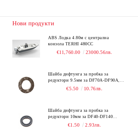
Нови продукти
ABS Лодка 4.80м с централна
конзола TERHI 480CC
€11,760.00
23000.56лв.
Шайба дифтунга за пробка за
редуктори 9.5мм за DF70A-DF90A,
DF150-DF350 Suzuki 09168-10038
€5.50
10.76лв.
Шайба дифтунга за пробка за
редуктори 10мм за DF40-DF140
Suzuki 09168-10022
€1.50
2.93лв.