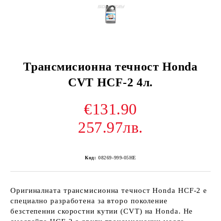
Трансмисионна течност Honda
CVT HCF-2 4л.
€131.90
257.97лв.
Код:
08269-999-05HE
Оригиналната трансмисионна течност Honda HCF-2 е
специално разработена за второ поколение
безстепенни скоростни кутии (CVT) на Honda. Не