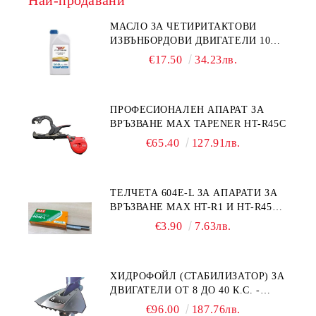
Най-продавани
МАСЛО ЗА ЧЕТИРИТАКТОВИ
ИЗВЪНБОРДОВИ ДВИГАТЕЛИ 10W-
30 HONDA MARINE 08221-999-
€17.50
34.23лв.
110PRO 1Л.
ПРОФЕСИОНАЛЕН АПАРАТ ЗА
ВРЪЗВАНЕ MAX TAPENER HT-R45C
€65.40
127.91лв.
ТЕЛЧЕТА 604E-L ЗА АПАРАТИ ЗА
ВРЪЗВАНЕ MAX HT-R1 И HT-R45C
MS93305
€3.90
7.63лв.
ХИДРОФОЙЛ (СТАБИЛИЗАТОР) ЗА
ДВИГАТЕЛИ ОТ 8 ДО 40 К.С. -
УНИВЕРСАЛЕН SE SPORT 200
€96.00
187.76лв.