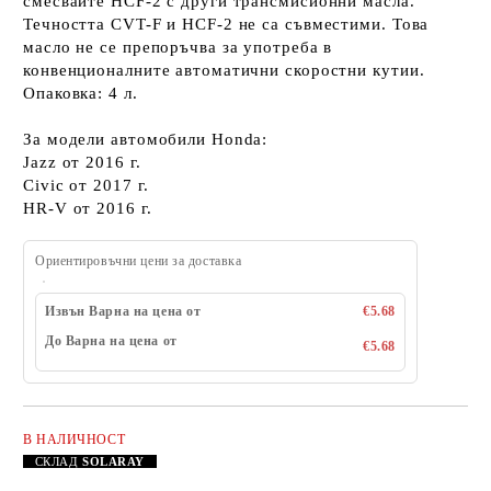
смесвайте HCF-2 с други трансмисионни масла.
Течността CVT-F и HCF-2 не са съвместими. Това
масло не се препоръчва за употреба в
конвенционалните автоматични скоростни кутии.
Опаковка: 4 л.
За модели автомобили Honda:
Jazz от 2016 г.
Civic от 2017 г.
HR-V от 2016 г.
Ориентировъчни цени за доставка
Извън Варна на цена от
€5.68
До Варна на цена от
€5.68
В НАЛИЧНОСТ
Добави в желани
СКЛАД
SOLARAY