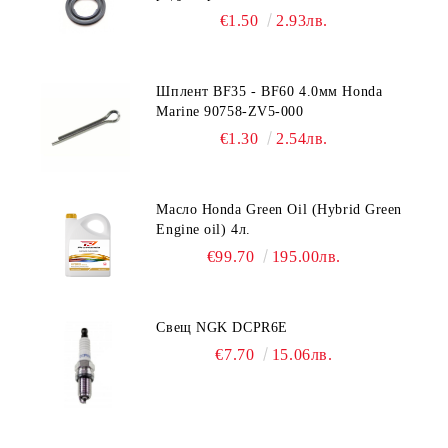
Suzuki 09168-10022
€1.50
2.93лв.
Шплент BF35 - BF60 4.0мм Honda
Marine 90758-ZV5-000
€1.30
2.54лв.
Масло Honda Green Oil (Hybrid Green
Engine oil) 4л.
€99.70
195.00лв.
Свещ NGK DCPR6E
€7.70
15.06лв.