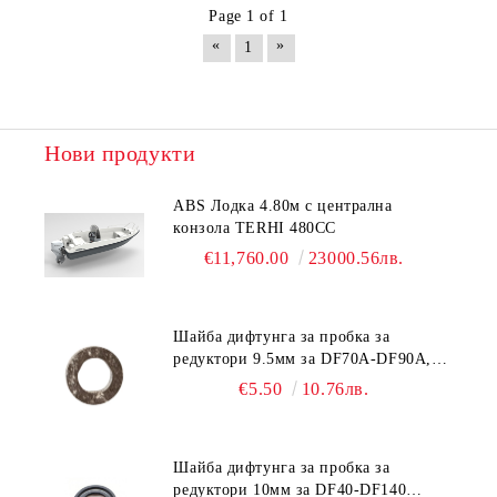
Page 1 of 1
«
»
1
Нови продукти
ABS Лодка 4.80м с централна
конзола TERHI 480CC
€11,760.00
23000.56лв.
Шайба дифтунга за пробка за
редуктори 9.5мм за DF70A-DF90A,
DF150-DF350 Suzuki 09168-10038
€5.50
10.76лв.
Шайба дифтунга за пробка за
редуктори 10мм за DF40-DF140