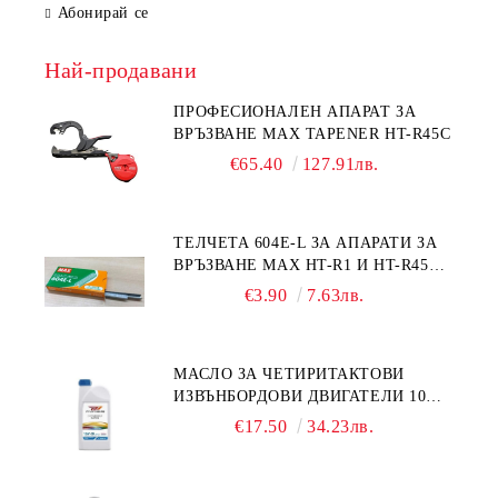
Абонирай се
Най-продавани
ПРОФЕСИОНАЛЕН АПАРАТ ЗА
ВРЪЗВАНЕ MAX TAPENER HT-R45C
€65.40
127.91лв.
ТЕЛЧЕТА 604E-L ЗА АПАРАТИ ЗА
ВРЪЗВАНЕ MAX HT-R1 И HT-R45C
MS93305
€3.90
7.63лв.
МАСЛО ЗА ЧЕТИРИТАКТОВИ
ИЗВЪНБОРДОВИ ДВИГАТЕЛИ 10W-
30 HONDA MARINE 08221-999-
€17.50
34.23лв.
110PRO 1Л.