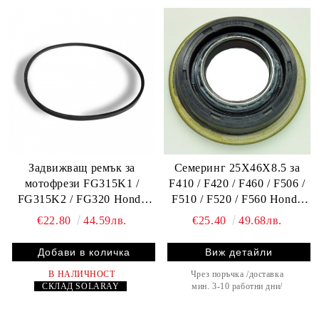
Задвижващ ремък за
Семеринг 25X46X8.5 за
мотофрези FG315K1 /
F410 / F420 / F460 / F506 /
FG315K2 / FG320 Honda
F510 / F520 / F560 Honda
80045-V40-003
91251-734-003
€22.80
44.59лв.
€25.40
49.68лв.
Виж детайли
В НАЛИЧНОСТ
Чрез поръчка /доставка
СКЛАД
SOLARAY
мин. 3-10 работни дни/