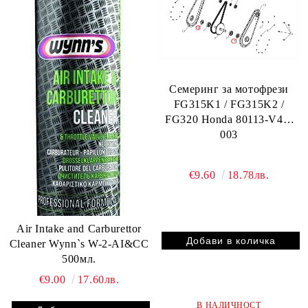
Семеринг за мотофрези
FG315K1 / FG315K2 /
FG320 Honda 80113-V40-
003
€9.60
18.78лв.
Air Intake and Carburettor
Cleaner Wynn`s W-2-AI&CC
500мл.
€9.00
17.60лв.
В НАЛИЧНОСТ