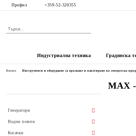
Профил
+359-52-320355
Индустриална техника
Градинска т
Начало
Инструменти и оборудване за връзване и пакетиране на земеделска про
MAX -
Генератори
Honda EA - Стандартни с/без AVR
Водни помпи
Honda EU - Инверторни
Honda WX - за чисти води
Косачки