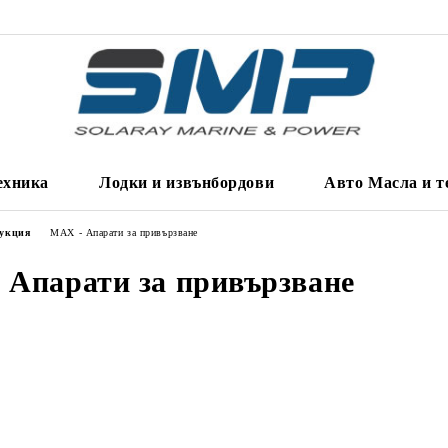
ехника
Лодки и извънбордови
Авто Масла и т
дукция
MAX - Апарати за привързване
 Апарати за привързване