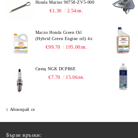
Honda Marine 90758-ZV5-000
€1.30
2.54лв.
Масло Honda Green Oil
(Hybrid Green Engine oil) 4л.
€99.70
195.00лв.
Свещ NGK DCPR6E
€7.70
15.06лв.
Абонирай се
Бързи връзки: