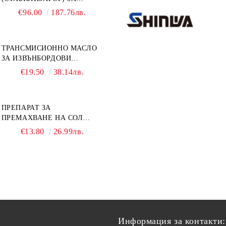
ДВИГАТЕЛИ ОТ 8 ДО 40
€96.00
187.76лв.
К.С. - УНИВЕРСАЛЕН SE
SPORT 200
ТРАНСМИСИОННО МАСЛО
ЗА ИЗВЪНБОРДОВИ
ДВИГАТЕЛИ GL4 HONDA
€19.50
38.14лв.
MARINE 08251-999-102PRO
1Л.
ПРЕПАРАТ ЗА
ПРЕМАХВАНЕ НА СОЛ
SALT REMOVER 27 - 1L
€13.80
26.99лв.
NAUTIC CLEAN
Информация за контакти: