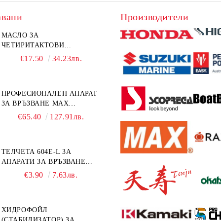
авани
Производители
МАСЛО ЗА
ЧЕТИРИТАКТОВИ
ИЗВЪНБОРДОВИ
€17.50
34.23лв.
ДВИГАТЕЛИ 10W-30 HONDA
MARINE 08221-999-110PRO
1Л.
ПРОФЕСИОНАЛЕН АПАРАТ
ЗА ВРЪЗВАНЕ MAX
TAPENER HT-R45C
€65.40
127.91лв.
ТЕЛЧЕТА 604E-L ЗА
АПАРАТИ ЗА ВРЪЗВАНЕ
MAX HT-R1 И HT-R45C
€3.90
7.63лв.
MS93305
ХИДРОФОЙЛ
(СТАБИЛИЗАТОР) ЗА