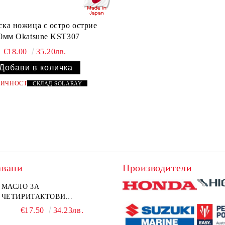
ска ножица с остро острие
0мм Okatsune KST307
€18.00
35.20лв.
ЛИЧНОСТ
СКЛАД
SOLARAY
авани
Производители
МАСЛО ЗА
ЧЕТИРИТАКТОВИ
ИЗВЪНБОРДОВИ
€17.50
34.23лв.
ДВИГАТЕЛИ 10W-30 HONDA