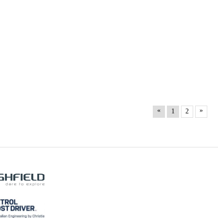
«
»
1
2