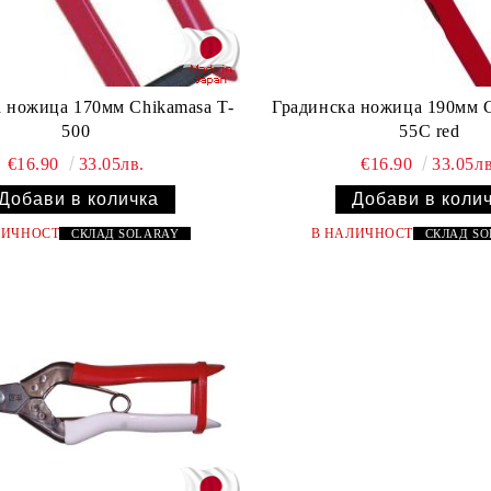
 ножица 170мм Chikamasa T-
Градинска ножица 190мм C
500
55C red
€16.90
33.05лв.
€16.90
33.05лв
ЛИЧНОСТ
В НАЛИЧНОСТ
СКЛАД
SOLARAY
СКЛАД
S