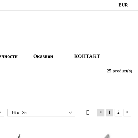
EUR
ечности
Оказион
КОНТАКТ
25 product(s)
«
»
1
2