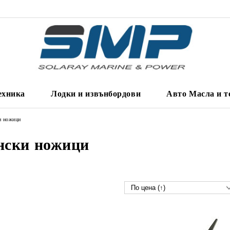
ехника
Лодки и извънбордови
Авто Масла и т
и ножици
нски ножици