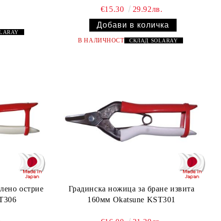
€15.30
29.92лв.
OLARAY
В НАЛИЧНОСТ
СКЛАД
SOLARAY
блено острие
Градинска ножица за бране извита
T306
160мм Okatsune KST301