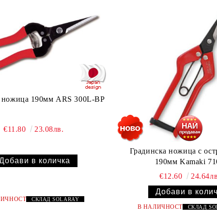
а ножица 190мм ARS 300L-BP
€11.80
23.08лв.
Градинска ножица с ост
190мм Kamaki 71
€12.60
24.64лв
ЛИЧНОСТ
СКЛАД
SOLARAY
В НАЛИЧНОСТ
СКЛАД
S