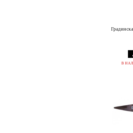
Градинска
В НА