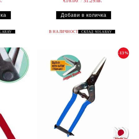
.
€16.00
31.29лв.
В НАЛИЧНОСТ
OLARAY
СКЛАД
SOLARAY
-13%