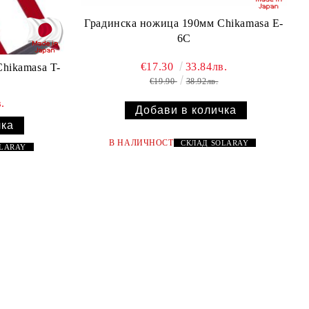
Градинска ножица 190мм Chikamasa E-
6C
€17.30
33.84лв.
hikamasa T-
€19.90
38.92лв.
.
В НАЛИЧНОСТ
СКЛАД
SOLARAY
OLARAY