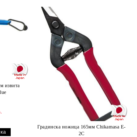
м извита
lue
.
Градинска ножица 165мм Chikamasa E-
2C