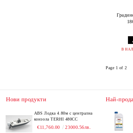
Градин
18
В НА
Page 1 of 2
Нови продукти
Най-прод
ABS Лодка 4.80м с централна
конзола TERHI 480CC
€11,760.00
23000.56лв.