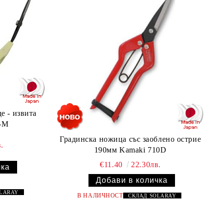
е - извита
-M
Градинска ножица със заоблено острие
.
190мм Kamaki 710D
€11.40
22.30лв.
OLARAY
В НАЛИЧНОСТ
СКЛАД
SOLARAY