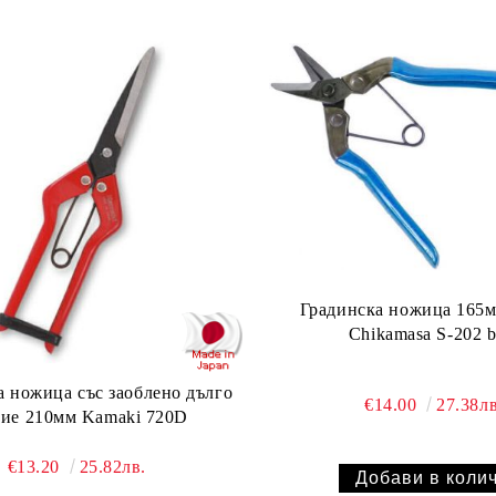
Градинска ножица 165м
Chikamasa S-202 b
а ножица със заоблено дълго
€14.00
27.38лв
рие 210мм Kamaki 720D
€13.20
25.82лв.