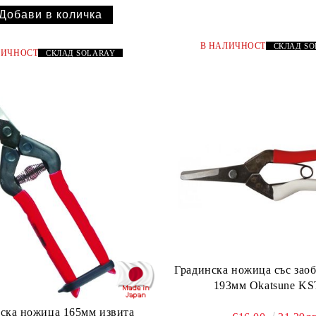
В НАЛИЧНОСТ
СКЛАД
S
ЛИЧНОСТ
СКЛАД
SOLARAY
Градинска ножица със зао
193мм Okatsune KS
ска ножица 165мм извита