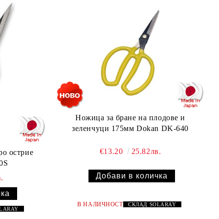
Ножица за бране на плодове и
зеленчуци 175мм Dokan DK-640
€13.20
25.82лв.
ро острие
0S
.
В НАЛИЧНОСТ
СКЛАД
SOLARAY
OLARAY