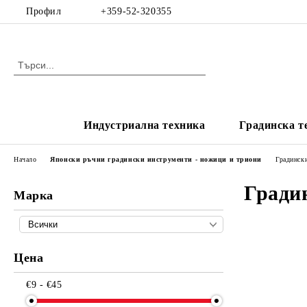
Профил
+359-52-320355
Индустриална техника
Градинска т
Начало
Японски ръчни градински инструменти - ножици и триони
Градинск
Гради
Марка
Цена
€9 - €45