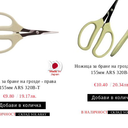
Ножица за бране на грозд
155мм ARS 320B
за бране на грозде - права
€10.40
20.34лв
155мм ARS 320B-T
€9.80
19.17лв.
В НАЛИЧНОСТ
СКЛАД
S
ЛИЧНОСТ
СКЛАД
SOLARAY