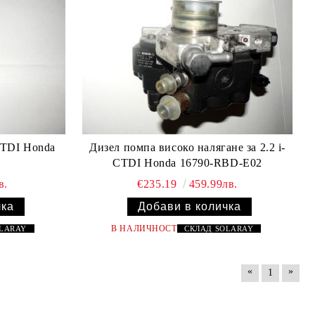
CTDI Honda
Дизел помпа високо налягане за 2.2 i-
CTDI Honda 16790-RBD-E02
в.
€235.19
459.99лв.
В НАЛИЧНОСТ
OLARAY
СКЛАД
SOLARAY
«
»
1