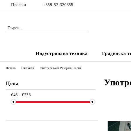
Профил
+359-52-320355
Индустриална техника
Градинска т
Начало
Оказион
Употребявани Резервни части
Употр
Цена
€46 - €236