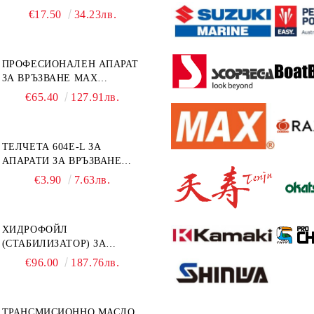
ИЗВЪНБОРДОВИ
€17.50
34.23лв.
ДВИГАТЕЛИ 10W-30 HONDA
MARINE 08221-999-110PRO
1Л.
ПРОФЕСИОНАЛЕН АПАРАТ
ЗА ВРЪЗВАНЕ MAX
TAPENER HT-R45C
€65.40
127.91лв.
ТЕЛЧЕТА 604E-L ЗА
АПАРАТИ ЗА ВРЪЗВАНЕ
MAX HT-R1 И HT-R45C
€3.90
7.63лв.
MS93305
ХИДРОФОЙЛ
(СТАБИЛИЗАТОР) ЗА
ДВИГАТЕЛИ ОТ 8 ДО 40
€96.00
187.76лв.
К.С. - УНИВЕРСАЛЕН SE
SPORT 200
ТРАНСМИСИОННО МАСЛО