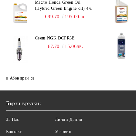
Масло Honda Green Oil
Гребла за SUP
ARS Резервни части
(Hybrid Green Engine oil) 4л.
€99.70
195.00лв.
Свещ NGK DCPR6E
€7.70
15.06лв.
Абонирай се
Бързи връзки:
За Нас
Лични Данни
Контакт
Условия