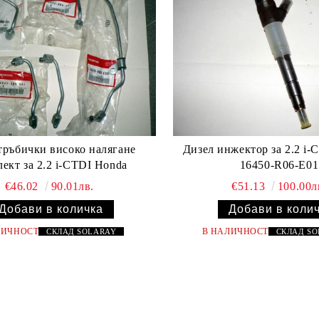
тръбички високо налягане
Дизел инжектор за 2.2 i-
ект за 2.2 i-CTDI Honda
16450-R06-E01
€46.02
90.01лв.
€51.13
100.00л
ЛИЧНОСТ
В НАЛИЧНОСТ
СКЛАД
SOLARAY
СКЛАД
S