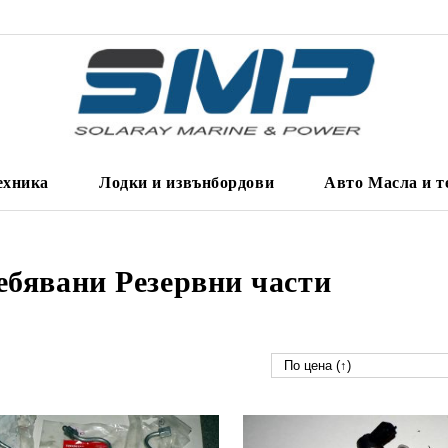
ехника
Лодки и извънбордови
Авто Масла и т
ебявани Резервни части