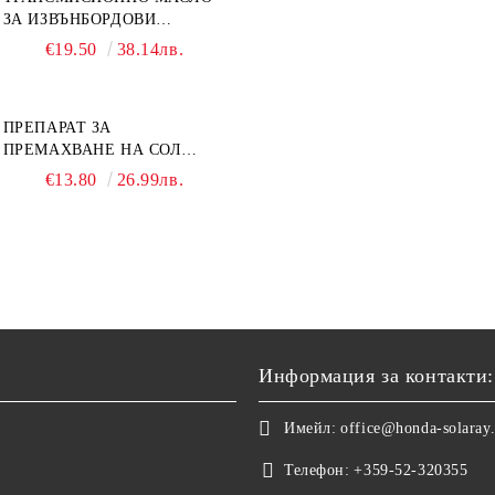
ЗА ИЗВЪНБОРДОВИ
ДВИГАТЕЛИ GL4 HONDA
€19.50
38.14лв.
MARINE 08251-999-102PRO
1Л.
ПРЕПАРАТ ЗА
ПРЕМАХВАНЕ НА СОЛ
SALT REMOVER 27 - 1L
€13.80
26.99лв.
NAUTIC CLEAN
Информация за контакти:
Имейл:
office@honda-solaray
Телефон:
+359-52-320355