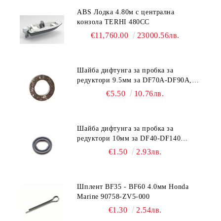
ABS Лодка 4.80м с централна
конзола TERHI 480CC
€11,760.00
23000.56лв.
Шайба дифтунга за пробка за
редуктори 9.5мм за DF70A-DF90A,
DF150-DF350 Suzuki 09168-10038
€5.50
10.76лв.
Шайба дифтунга за пробка за
редуктори 10мм за DF40-DF140
Suzuki 09168-10022
€1.50
2.93лв.
Шплент BF35 - BF60 4.0мм Honda
Marine 90758-ZV5-000
€1.30
2.54лв.