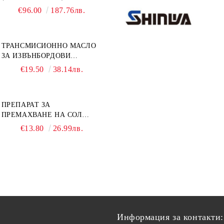
ДВИГАТЕЛИ ОТ 8 ДО 40
€96.00
187.76лв.
К.С. - УНИВЕРСАЛЕН SE
SPORT 200
ТРАНСМИСИОННО МАСЛО
ЗА ИЗВЪНБОРДОВИ
ДВИГАТЕЛИ GL4 HONDA
€19.50
38.14лв.
MARINE 08251-999-102PRO
1Л.
ПРЕПАРАТ ЗА
ПРЕМАХВАНЕ НА СОЛ
SALT REMOVER 27 - 1L
€13.80
26.99лв.
NAUTIC CLEAN
Информация за контакти: