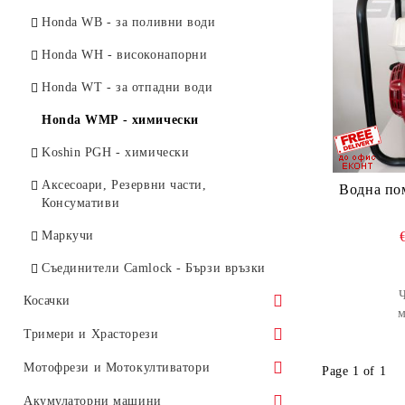
Honda EG / EM - с AVR
Honda WB - за поливни води
Аксесоари, Резервни части,
Honda WH - високонапорни
Консумативи
Honda WT - за отпадни води
Honda WMP - химически
Koshin PGH - химически
Аксесоари, Резервни части,
Водна по
Консумативи
Маркучи
Съединители Camlock - Бързи връзки
Ч
Косачки
м
Honda - Моторни
Тримери и Храсторези
Honda - Тракторни
Honda - 4-тактови
Мотофрези и Мотокултиватори
Page 1 of 1
Honda - Роботи Miimo
UMK - Храсторези
Honda - Акумулаторни
Honda - 4-тактови
Акумулаторни машини