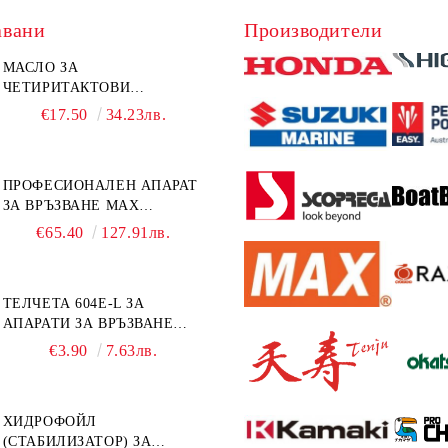
авани
Производители
МАСЛО ЗА
ЧЕТИРИТАКТОВИ
ИЗВЪНБОРДОВИ
€17.50
34.23лв.
ДВИГАТЕЛИ 10W-30 HONDA
MARINE 08221-999-110PRO
1Л.
ПРОФЕСИОНАЛЕН АПАРАТ
ЗА ВРЪЗВАНЕ MAX
TAPENER HT-R45C
€65.40
127.91лв.
ТЕЛЧЕТА 604E-L ЗА
АПАРАТИ ЗА ВРЪЗВАНЕ
MAX HT-R1 И HT-R45C
€3.90
7.63лв.
MS93305
ХИДРОФОЙЛ
(СТАБИЛИЗАТОР) ЗА