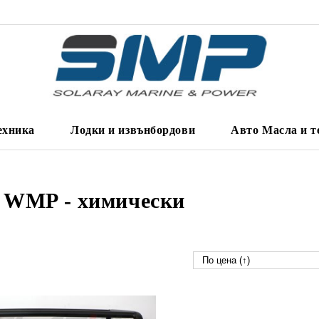
ехника
Лодки и извънбордови
Авто Масла и т
 WMP - химически