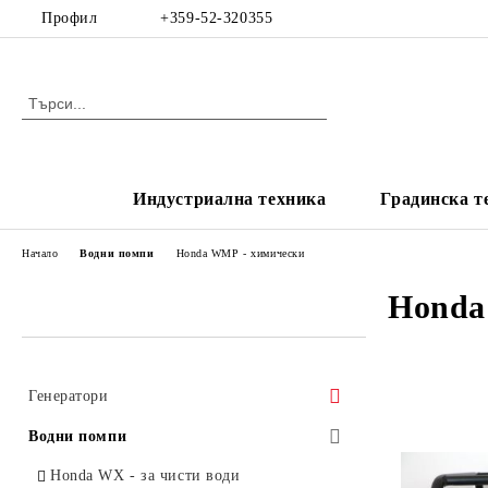
Профил
+359-52-320355
Индустриална техника
Градинска т
Начало
Водни помпи
Honda WMP - химически
Honda
Генератори
Honda EA - Стандартни с/без AVR
Водни помпи
Honda EU - Инверторни
Honda WX - за чисти води