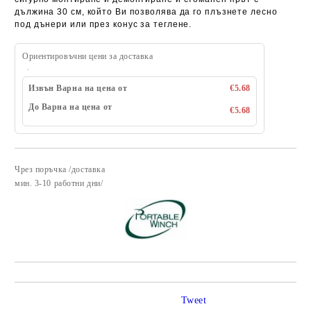
дължина 30 см, който Ви позволява да го плъзнете лесно
под дънери или през конус за теглене.
Ориентировъчни цени за доставка
Извън Варна на цена от
€5.68
До Варна на цена от
€5.68
Чрез поръчка /доставка
Добави в желани
​мин. 3-10 работни дни/
Tweet