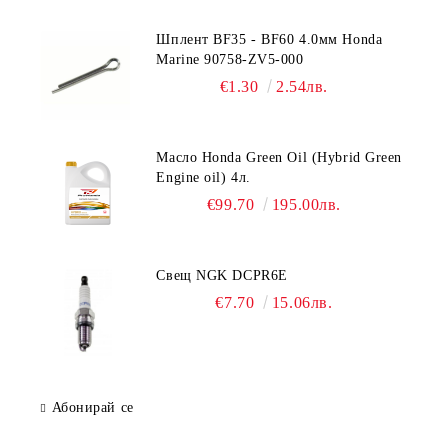
Шплент BF35 - BF60 4.0мм Honda
Marine 90758-ZV5-000
€1.30
2.54лв.
Масло Honda Green Oil (Hybrid Green
Engine oil) 4л.
€99.70
195.00лв.
Свещ NGK DCPR6E
€7.70
15.06лв.
Абонирай се