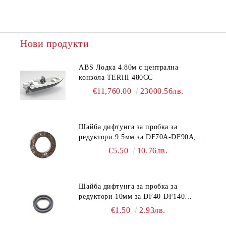
Нови продукти
ABS Лодка 4.80м с централна
конзола TERHI 480CC
€11,760.00
23000.56лв.
Шайба дифтунга за пробка за
редуктори 9.5мм за DF70A-DF90A,
DF150-DF350 Suzuki 09168-10038
€5.50
10.76лв.
Шайба дифтунга за пробка за
редуктори 10мм за DF40-DF140
Suzuki 09168-10022
€1.50
2.93лв.