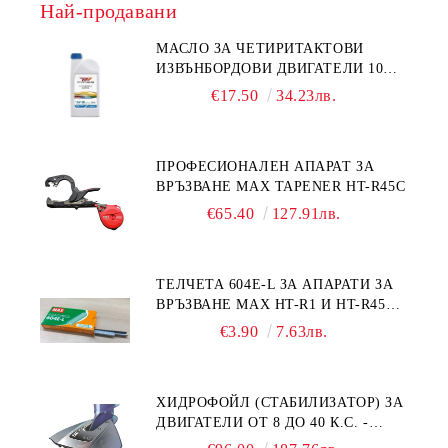
Най-продавани
МАСЛО ЗА ЧЕТИРИТАКТОВИ
ИЗВЪНБОРДОВИ ДВИГАТЕЛИ 10W-
30 HONDA MARINE 08221-999-
€17.50
34.23лв.
110PRO 1Л.
ПРОФЕСИОНАЛЕН АПАРАТ ЗА
ВРЪЗВАНЕ MAX TAPENER HT-R45C
€65.40
127.91лв.
ТЕЛЧЕТА 604E-L ЗА АПАРАТИ ЗА
ВРЪЗВАНЕ MAX HT-R1 И HT-R45C
MS93305
€3.90
7.63лв.
ХИДРОФОЙЛ (СТАБИЛИЗАТОР) ЗА
ДВИГАТЕЛИ ОТ 8 ДО 40 К.С. -
УНИВЕРСАЛЕН SE SPORT 200