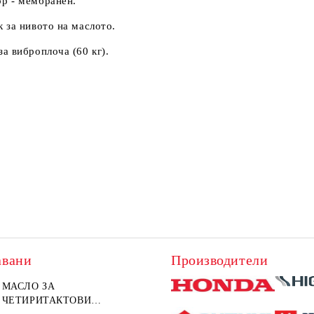
р - мембранен.
к за нивото на маслото.
за виброплоча (60 кг).
авани
Производители
МАСЛО ЗА
ЧЕТИРИТАКТОВИ