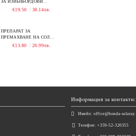
ЗА ИЗВЪНБОРДОВИ
ДВИГАТЕЛИ GL4 HONDA
€19.50
38.14лв.
MARINE 08251-999-102PRO
1Л.
ПРЕПАРАТ ЗА
ПРЕМАХВАНЕ НА СОЛ
SALT REMOVER 27 - 1L
€13.80
26.99лв.
NAUTIC CLEAN
Информация за контакти:
Имейл:
office@honda-solaray
Телефон:
+359-52-320355