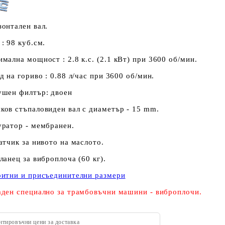
зонтален вал.
: 98 куб.см.
мална мощност : 2.8 к.с
. (2.1 кВт) при 3600 об/мин.
д на гориво : 0.88 л/час при 3600 об/мин.
ушен филтър: двоен
ов стъпаловиден вал с диаметър - 15 mm.
уратор - мембранен.
атчик за нивото на маслото.
ланец за виброплоча (60 кг).
ритни и присъединителни размери
ден специално за трамбовъчни машини - виброплочи.
нтировъчни цени за доставка