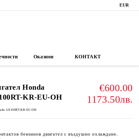
EUR
ечности
Оказион
КОНТАКТ
€600.00
гател Honda
100RT-KR-EU-OH
1173.50лв.
nda GX100RT-KR-EU-OH
итактов бензинов двигател с въздушно охлаждане.