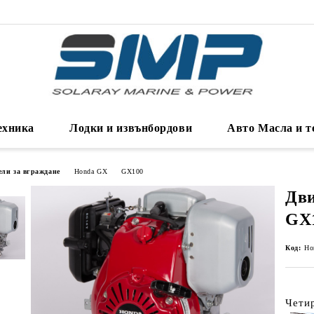
ехника
Лодки и извънбордови
Авто Масла и т
ели за вграждане
Honda GX
GX100
Дви
GX
Код:
Ho
Четир