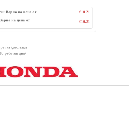
ън Варна на цена от
€10.21
Варна на цена от
€10.21
оръчка /доставка
Добави в желани
-10 работни дни/