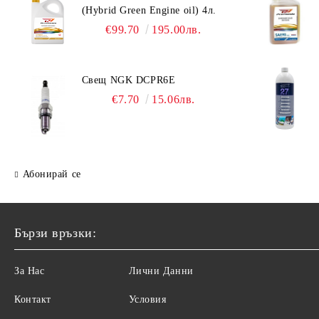
(Hybrid Green Engine oil) 4л.
Фишфайндери - Сонари HONDEX
ARS Ножици за храсти
€99.70
195.00лв.
Гребла за SUP
ARS Резервни части
Свещ NGK DCPR6E
€7.70
15.06лв.
Абонирай се
Бързи връзки:
За Нас
Лични Данни
Контакт
Условия