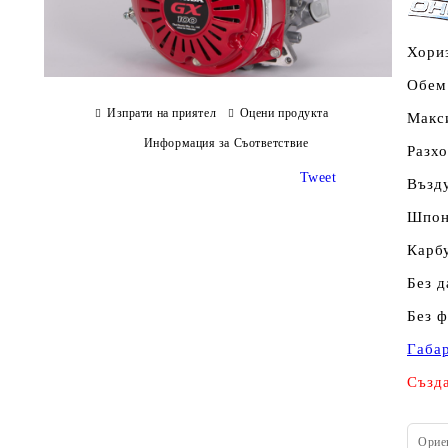
Хори
Обем 
Изпрати на приятел
Оцени продукта
Макси
Информация за Съответствие
Разхо
Tweet
Възд
Шпонк
Карб
Без д
Без ф
Габа
Създа
Орие