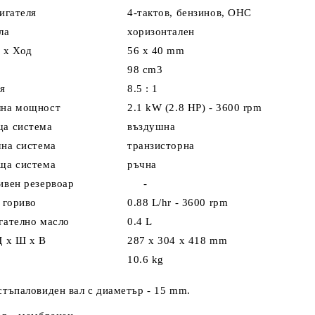
игателя
4-тактов, бензинов, OHC
ла
хоризонтален
 х Ход
56 х 40 mm
98
cm3
я
8.5 : 1
лна мощност
2.1 kW (2.8 HP) - 3600 rpm
а система
въздушна
лна система
транзисторна
ща система
ръчна
ивен резервоар
-
 гориво
0.88 L/hr - 3600 rpm
гателно масло
0.4 L
Д x Ш x В
287 x 304 x 418 mm
10.6 kg
тъпаловиден вал с диаметър - 15 mm.