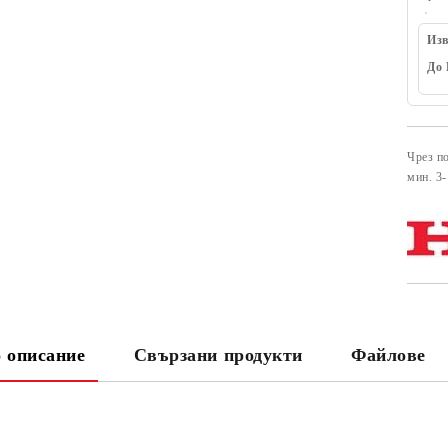
Изв
До 
Чрез п
​мин. 3
 описание
Свързани продукти
Файлове