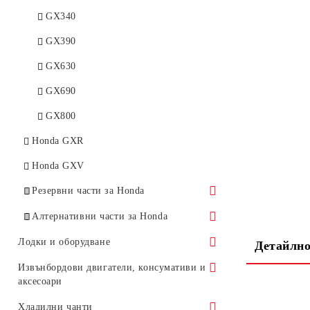
Honda Верижни триони
GX340
Honda Въздушни метли
GX390
Honda Батерии
GX630
Honda Зарядни
GX690
GX800
Honda GXR
Honda GXV
Резервни части за Honda
Бутала, Сегменти
Алтернативни части за Honda
Биели
Въздушни филтри
Лодки и оборудване
Детайлно
Гарнитури
Гарнитури
Надуваеми Highfield сгъваеми
Извънбордови двигатели, консумативи и
аксесоари
Филтри
Бутала, Биели, Сегменти
RIB Highfield Ultralite
Honda 2 - 10 к.с.
Хладилни чанти