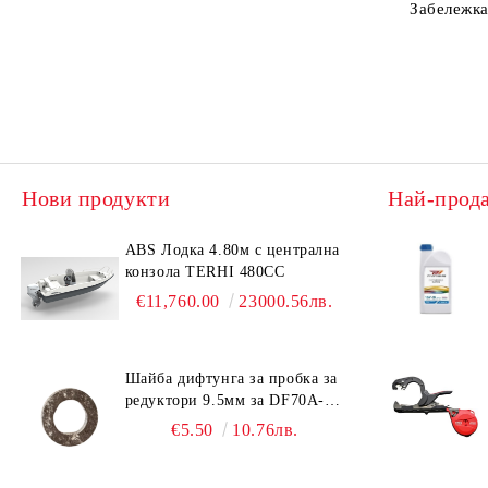
ARS Ножици за бране на
Забележка
Резервни части и аксесоари
плодове
Стълби
ARS Лозарски ножици
Колела за теглене на лодки
ARS Овощарски ножици
Фишфайндери - Сонари HONDEX
ARS Ножици за храсти
Гребла за SUP
ARS Резервни части
Нови продукти
Най-прод
ABS Лодка 4.80м с централна
конзола TERHI 480CC
€11,760.00
23000.56лв.
Шайба дифтунга за пробка за
редуктори 9.5мм за DF70A-
DF90A, DF150-DF350 Suzuki
€5.50
10.76лв.
09168-10038