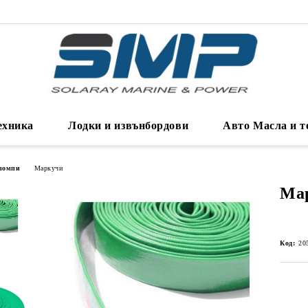
ехника
Лодки и извънбордови
Авто Масла и т
помпи
Маркучи
Мар
Код:
20