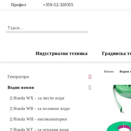
Профил
+359-52-320355
Индустриална техника
Градинска т
Начало
Водни 
Генератори
Honda EA - Стандартни с/без AVR
Водни помпи
Honda EU - Инверторни
Honda WX - за чисти води
Honda EG / EM - с AVR
Honda WB - за поливни води
Аксесоари, Резервни части,
Honda WH - високонапорни
Консумативи
Honda WT - за отпадни води