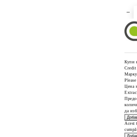
Купи 
Credit
Марку
Please 
Цена 
Extrac
Предо
колич
да из
Acest 
cumpăr