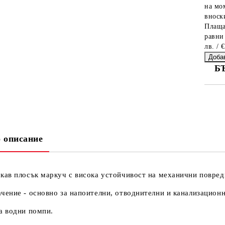
на мо
вноски
Плаща
равни
лв. / 
Б
СА
 описание
Ни
кав плосък маркуч с висока устойчивост на механични повред
чение - основно за напоителни, отводнителни и канализацион
а водни помпи.