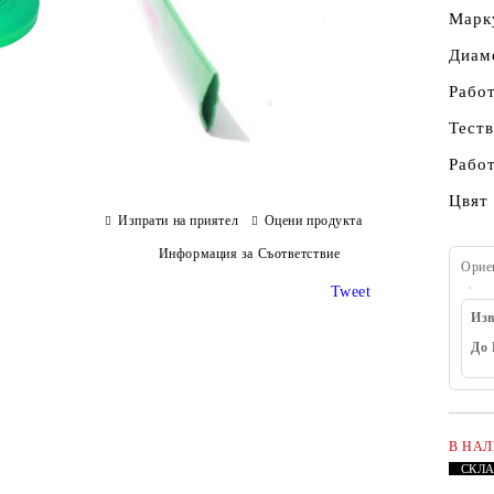
Марк
Диаме
Работ
Теств
Работ
Цвят 
Изпрати на приятел
Оцени продукта
Информация за Съответствие
Орие
Tweet
Изв
До 
В НА
СКЛ