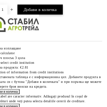
на изплащане
 calculator
ч плосък 3 цола
select credit institution
на продукта:
€2.81
tion of information from credit institutions
ставената таблица е с информационна цел. Добавете продукта в
ката си с бутона "Добави в количката" и при поръчка ще можете
берете броя вноски на кредита.
tabel are caracter informativ. Adăugați produsul în coșul de
ături unde veți putea selecta detaliile cererii de creditare.