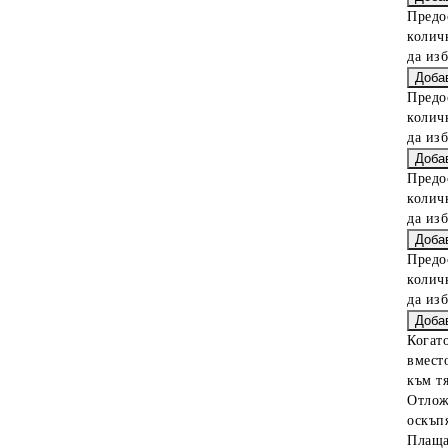
Предо
колич
да из
Предо
колич
да из
Предо
колич
да из
Предо
колич
да из
Когат
вместо
към тя
Отлож
оскъпя
Плаща