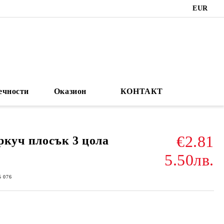
EUR
ечности
Оказион
КОНТАКТ
€2.81
куч плосък 3 цола
5.50лв.
5 076