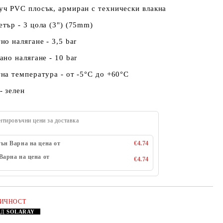
уч PVC плосък, армиран с технически влакна
тър - 3 цола (3") (75mm)
но налягане - 3,5 bar
ано налягане - 10 bar
на температура - от -5°C до +60°C
- зелен
нтировъчни цени за доставка
ън Варна на цена от
€4.74
Варна на цена от
€4.74
ЛИЧНОСТ
АД
SOLARAY
Добави в желани