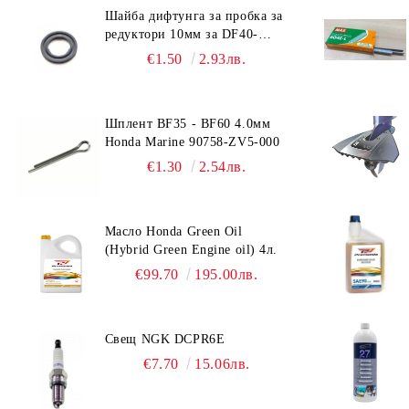
Шайба дифтунга за пробка за
редуктори 10мм за DF40-
DF140 Suzuki 09168-10022
€1.50
2.93лв.
Шплент BF35 - BF60 4.0мм
Honda Marine 90758-ZV5-000
€1.30
2.54лв.
Масло Honda Green Oil
(Hybrid Green Engine oil) 4л.
€99.70
195.00лв.
Свещ NGK DCPR6E
€7.70
15.06лв.