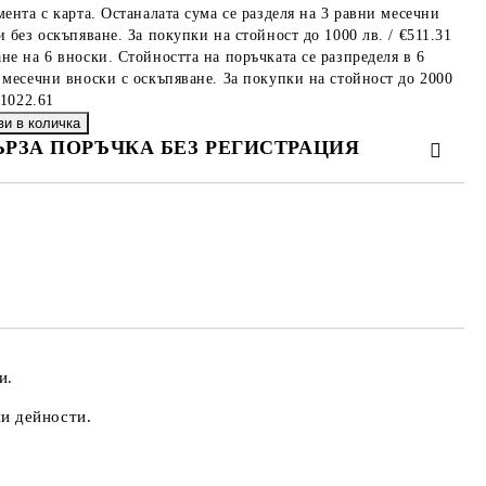
мента с карта. Останалата сума се разделя на 3 равни месечни
 без оскъпяване. За покупки на стойност до 1000 лв. / €511.31
не на 6 вноски. Стойността на поръчката се разпределя в 6
 месечни вноски с оскъпяване. За покупки на стойност до 2000
€1022.61
ЪРЗА ПОРЪЧКА БЕЗ РЕГИСТРАЦИЯ
МО ПОПЪЛНЕТЕ 4 ПОЛЕТА
е ще се свържем с вас в рамките на работния ден.
и.
ни дейности.