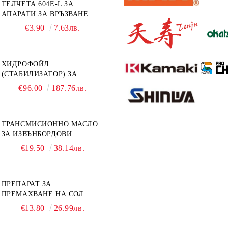
ТЕЛЧЕТА 604E-L ЗА
АПАРАТИ ЗА ВРЪЗВАНЕ
MAX HT-R1 И HT-R45C
€3.90
7.63лв.
MS93305
ХИДРОФОЙЛ
(СТАБИЛИЗАТОР) ЗА
ДВИГАТЕЛИ ОТ 8 ДО 40
€96.00
187.76лв.
К.С. - УНИВЕРСАЛЕН SE
SPORT 200
ТРАНСМИСИОННО МАСЛО
ЗА ИЗВЪНБОРДОВИ
ДВИГАТЕЛИ GL4 HONDA
€19.50
38.14лв.
MARINE 08251-999-102PRO
1Л.
ПРЕПАРАТ ЗА
ПРЕМАХВАНЕ НА СОЛ
SALT REMOVER 27 - 1L
€13.80
26.99лв.
NAUTIC CLEAN