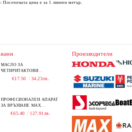
: Посочената цена е за 1 линеен метър.
авани
Производители
МАСЛО ЗА
ЧЕТИРИТАКТОВИ
ИЗВЪНБОРДОВИ
€17.50
34.23лв.
ДВИГАТЕЛИ 10W-30 HONDA
MARINE 08221-999-110PRO
1Л.
ПРОФЕСИОНАЛЕН АПАРАТ
ЗА ВРЪЗВАНЕ MAX
TAPENER HT-R45C
€65.40
127.91лв.