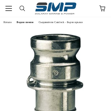
Начало
Водни помпи
Съединители Camlock - Бързи връзки