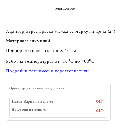
Код:
2205009
Адаптор бърза връзка мъжка за маркуч 2 цола (2")
Материал: алуминий
Препоръчително налягане: 16 bar
o
o
Работна температура: от -10
C до +60
C
Подробни технически характеристики
Ориентировъчни цени за доставка
Извън Варна на цена от
€4.74
До Варна на цена от
€4.74