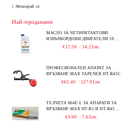
Абонирай се
Най-продавани
МАСЛО ЗА ЧЕТИРИТАКТОВИ
ИЗВЪНБОРДОВИ ДВИГАТЕЛИ 10W-
30 HONDA MARINE 08221-999-
€17.50
34.23лв.
110PRO 1Л.
ПРОФЕСИОНАЛЕН АПАРАТ ЗА
ВРЪЗВАНЕ MAX TAPENER HT-R45C
€65.40
127.91лв.
ТЕЛЧЕТА 604E-L ЗА АПАРАТИ ЗА
ВРЪЗВАНЕ MAX HT-R1 И HT-R45C
MS93305
€3.90
7.63лв.