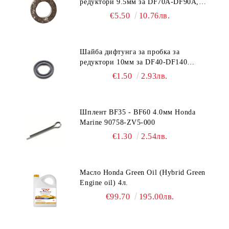
редуктори 9.5мм за DF70A-DF90A,
DF150-DF350 Suzuki 09168-10038
€5.50
10.76лв.
Шайба дифтунга за пробка за
редуктори 10мм за DF40-DF140
Suzuki 09168-10022
€1.50
2.93лв.
Шплент BF35 - BF60 4.0мм Honda
Marine 90758-ZV5-000
€1.30
2.54лв.
Масло Honda Green Oil (Hybrid Green
Engine oil) 4л.
€99.70
195.00лв.