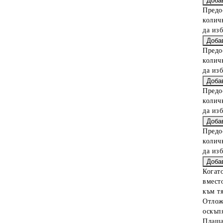
Предо
колич
да из
Предо
колич
да из
Предо
колич
да из
Предо
колич
да из
Когат
вместо
към тя
Отлож
оскъпя
Плаща