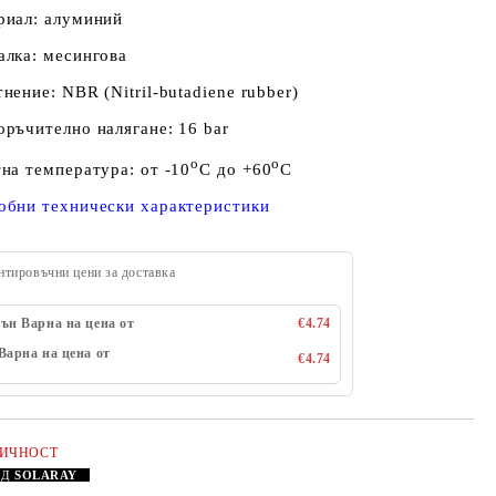
риал: алуминий
алка: месингова
нение: NBR (Nitril-butadiene rubber)
ръчително налягане: 16 bar
o
o
на температура: от -10
C до +60
C
обни технически характеристики
нтировъчни цени за доставка
ън Варна на цена от
€4.74
Варна на цена от
€4.74
ЛИЧНОСТ
АД
SOLARAY
Добави в желани