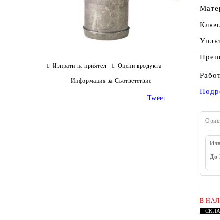
Мате
Ключ
Уплът
Препо
Изпрати на приятел
Оцени продукта
Работ
Информация за Съответствие
Подр
Tweet
Орие
Изв
До 
В НА
СКЛ