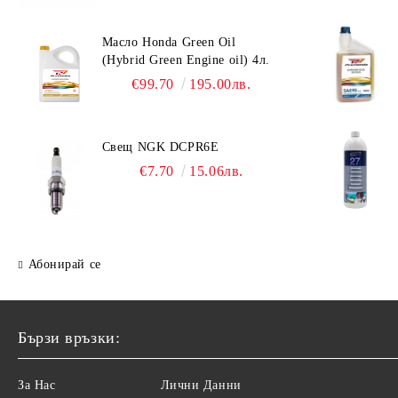
Масло Honda Green Oil
(Hybrid Green Engine oil) 4л.
€99.70
195.00лв.
Свещ NGK DCPR6E
€7.70
15.06лв.
Абонирай се
Бързи връзки:
За Нас
Лични Данни