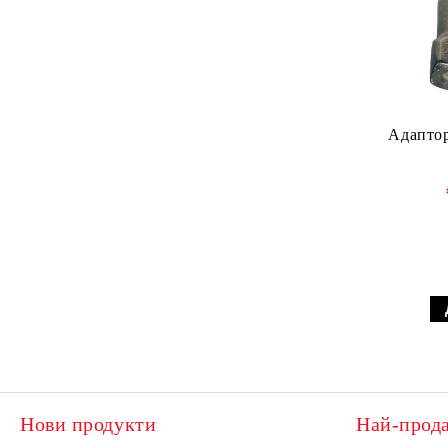
Почистващи препарати
ARS Ножици за бране на
Резервни части и аксесоари
плодове
Стълби
ARS Лозарски ножици
Колела за теглене на лодки
ARS Овощарски ножици
Адапто
Фишфайндери - Сонари HONDEX
ARS Ножици за храсти
Гребла за SUP
ARS Резервни части
Нови продукти
Най-прод