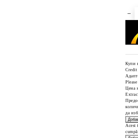
Купи 
Credit
Адапт
Please 
Цена 
Extrac
Предо
колич
да из
Acest 
cumpăr