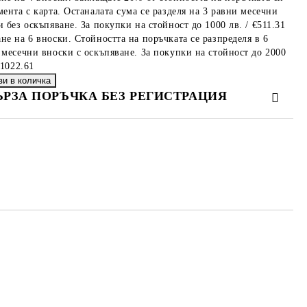
мента с карта. Останалата сума се разделя на 3 равни месечни
 без оскъпяване. За покупки на стойност до 1000 лв. / €511.31
не на 6 вноски. Стойността на поръчката се разпределя в 6
 месечни вноски с оскъпяване. За покупки на стойност до 2000
€1022.61
ЪРЗА ПОРЪЧКА БЕЗ РЕГИСТРАЦИЯ
МО ПОПЪЛНЕТЕ 4 ПОЛЕТА
е ще се свържем с вас в рамките на работния ден.