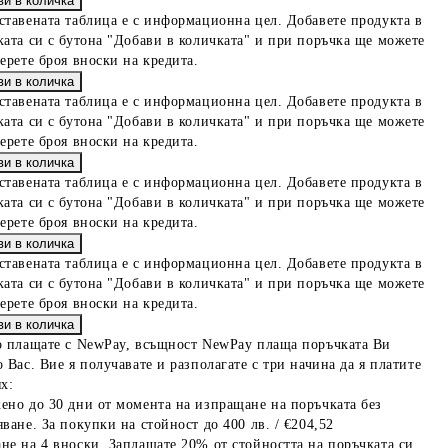
ставената таблица е с информационна цел. Добавете продукта в
ката си с бутона "Добави в количката" и при поръчка ще можете
берете броя вноски на кредита.
ставената таблица е с информационна цел. Добавете продукта в
ката си с бутона "Добави в количката" и при поръчка ще можете
берете броя вноски на кредита.
ставената таблица е с информационна цел. Добавете продукта в
ката си с бутона "Добави в количката" и при поръчка ще можете
берете броя вноски на кредита.
ставената таблица е с информационна цел. Добавете продукта в
ката си с бутона "Добави в количката" и при поръчка ще можете
берете броя вноски на кредита.
о плащате с NewPay, всъщност NewPay плаща поръчката Ви
 Вас. Вие я получавате и разполагате с три начина да я платите
х:
ено до 30 дни от момента на изпращане на поръчката без
ване. За покупки на стойност до 400 лв. / €204,52
не на 4 вноски. Заплащате 20% от стойността на поръчката си