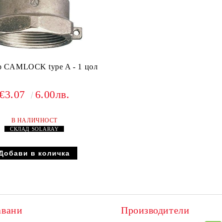
р CAMLOCK type A - 1 цол
€3.07
6.00лв.
В НАЛИЧНОСТ
СКЛАД
SOLARAY
авани
Производители