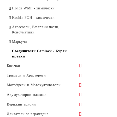
Honda WMP - химически
Koshin PGH - химически
Аксесоари, Резервни части,
Консумативи
Маркучи
Съединители Camlock - Бързи
връзки
Косачки
Honda - Моторни
Тримери и Храсторези
Honda - Тракторни
Honda - 4-тактови
Мотофрези и Мотокултиватори
Honda - Роботи Miimo
UMK - Храсторези
Honda - Акумулаторни
Honda - 4-тактови
Акумулаторни машини
Аксесоари, Резервни части,
EGO - Акумулаторни
UMR - Храсторези
EGO - Акумулаторни
Аксесоари, Резервни части,
EGO Косачки
Верижни триони
Консумативи
Консумативи
GTM Professional - Обкантващи
UMS - Тримери
Аксесоари, Резервни части,
EGO Тримери и храсторези
Honda - Акумулаторни
Двигатели за вграждане