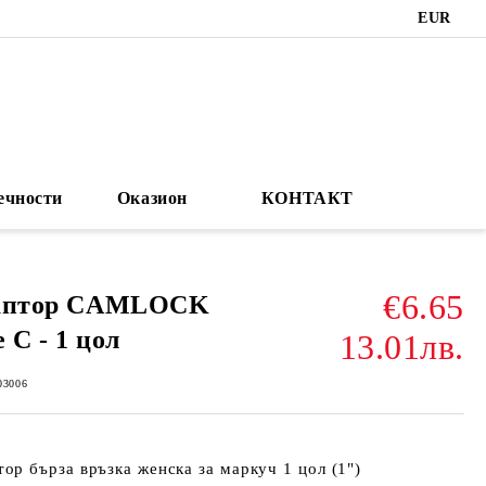
EUR
ечности
Оказион
КОНТАКТ
€6.65
аптор CAMLOCK
e C - 1 цол
13.01лв.
03006
ор бърза връзка женска за маркуч 1 цол (1")