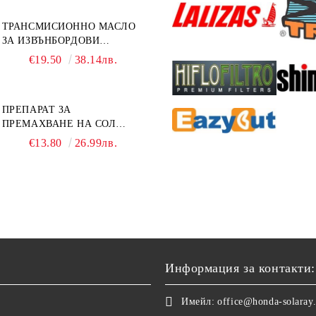
ТРАНСМИСИОННО МАСЛО
ЗА ИЗВЪНБОРДОВИ
ДВИГАТЕЛИ GL4 HONDA
€19.50
38.14лв.
MARINE 08251-999-102PRO
1Л.
ПРЕПАРАТ ЗА
ПРЕМАХВАНЕ НА СОЛ
SALT REMOVER 27 - 1L
€13.80
26.99лв.
NAUTIC CLEAN
Информация за контакти:
Имейл:
office@honda-solaray