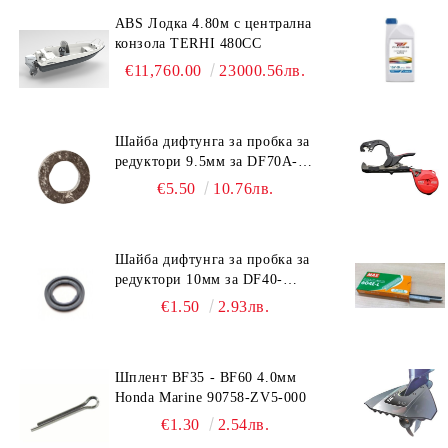
ABS Лодка 4.80м с централна
конзола TERHI 480CC
€11,760.00
23000.56лв.
Шайба дифтунга за пробка за
редуктори 9.5мм за DF70A-
DF90A, DF150-DF350 Suzuki
€5.50
10.76лв.
09168-10038
Шайба дифтунга за пробка за
редуктори 10мм за DF40-
DF140 Suzuki 09168-10022
€1.50
2.93лв.
Шплент BF35 - BF60 4.0мм
Honda Marine 90758-ZV5-000
€1.30
2.54лв.