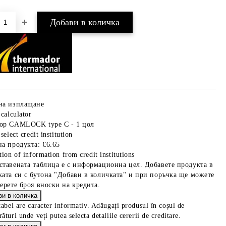
на изплащане
 calculator
ор CAMLOCK type C - 1 цол
select credit institution
на продукта:
€6.65
tion of information from credit institutions
ставената таблица е с информационна цел. Добавете продукта в
ката си с бутона "Добави в количката" и при поръчка ще можете
берете броя вноски на кредита.
tabel are caracter informativ. Adăugați produsul în coșul de
ături unde veți putea selecta detaliile cererii de creditare.