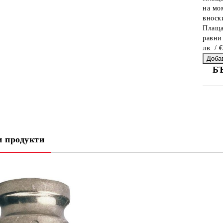
на мо
вноски
Плаща
равни
лв. / 
Б
СА
 продукти
Ни