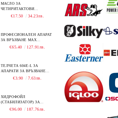
МАСЛО ЗА
ЧЕТИРИТАКТОВИ
ИЗВЪНБОРДОВИ
€17.50
34.23лв.
ДВИГАТЕЛИ 10W-30 HONDA
MARINE 08221-999-110PRO
1Л.
ПРОФЕСИОНАЛЕН АПАРАТ
ЗА ВРЪЗВАНЕ MAX
TAPENER HT-R45C
€65.40
127.91лв.
ТЕЛЧЕТА 604E-L ЗА
АПАРАТИ ЗА ВРЪЗВАНЕ
MAX HT-R1 И HT-R45C
€3.90
7.63лв.
MS93305
ХИДРОФОЙЛ
(СТАБИЛИЗАТОР) ЗА
ДВИГАТЕЛИ ОТ 8 ДО 40
€96.00
187.76лв.
К.С. - УНИВЕРСАЛЕН SE
SPORT 200