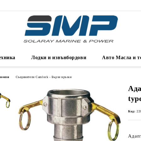
ехника
Лодки и извънбордови
Авто Масла и т
помпи
Съединители Camlock - Бързи връзки
Ад
typ
Код:
22
Адапт