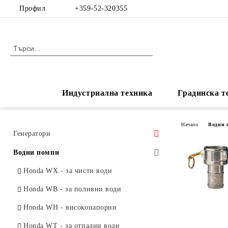
Профил
+359-52-320355
Индустриална техника
Градинска т
Начало
Водни 
Генератори
Honda EA - Стандартни с/без AVR
Водни помпи
Honda EU - Инверторни
Honda WX - за чисти води
Honda EG / EM - с AVR
Honda WB - за поливни води
Аксесоари, Резервни части,
Honda WH - високонапорни
Консумативи
Honda WT - за отпадни води