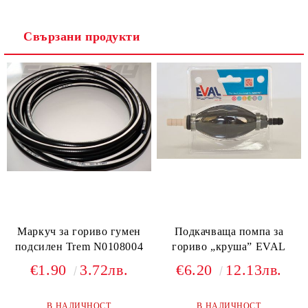
Свързани продукти
Маркуч за гориво гумен
Подкачваща помпа за
подсилен Trem N0108004
гориво „круша” EVAL
€1.90
3.72лв.
€6.20
12.13лв.
В НАЛИЧНОСТ
В НАЛИЧНОСТ