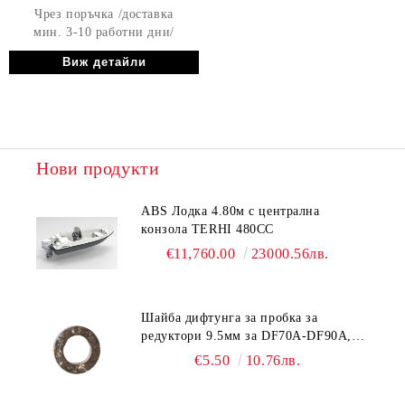
Чрез поръчка /доставка
мин. 3-10 работни дни/
Виж детайли
Нови продукти
ABS Лодка 4.80м с централна
конзола TERHI 480CC
€11,760.00
23000.56лв.
Шайба дифтунга за пробка за
редуктори 9.5мм за DF70A-DF90A,
DF150-DF350 Suzuki 09168-10038
€5.50
10.76лв.