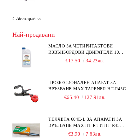
Абонирай се
Най-продавани
МАСЛО ЗА ЧЕТИРИТАКТОВИ
ИЗВЪНБОРДОВИ ДВИГАТЕЛИ 10W-
30 HONDA MARINE 08221-999-
€17.50
34.23лв.
110PRO 1Л.
ПРОФЕСИОНАЛЕН АПАРАТ ЗА
ВРЪЗВАНЕ MAX TAPENER HT-R45C
€65.40
127.91лв.
ТЕЛЧЕТА 604E-L ЗА АПАРАТИ ЗА
ВРЪЗВАНЕ MAX HT-R1 И HT-R45C
MS93305
€3.90
7.63лв.