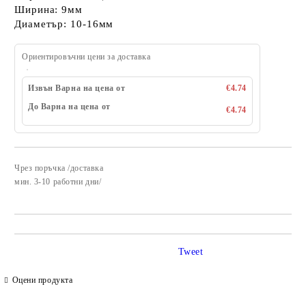
Ширина: 9мм
Диаметър: 10-16мм
Ориентировъчни цени за доставка
Извън Варна на цена от
€4.74
До Варна на цена от
€4.74
Чрез поръчка /доставка
Добави в желани
​мин. 3-10 работни дни/
Tweet
Оцени продукта