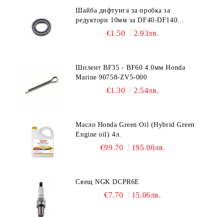
Шайба дифтунга за пробка за
редуктори 10мм за DF40-DF140
Suzuki 09168-10022
€1.50
2.93лв.
Шплент BF35 - BF60 4.0мм Honda
Marine 90758-ZV5-000
€1.30
2.54лв.
Масло Honda Green Oil (Hybrid Green
Engine oil) 4л.
€99.70
195.00лв.
Свещ NGK DCPR6E
€7.70
15.06лв.