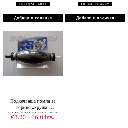
СКЛАД
SOLARAY
СКЛАД
SOLARAY
Подкачваща помпа за
гориво „круша”
EASTERNER C14672-1
€8.20
16.04лв.