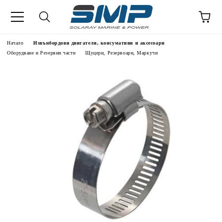
Начало
Извънбордови двигатели, консумативи и аксесоари
Оборудване и Резервни части
Щуцери, Резервоари, Маркучи