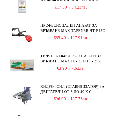
ИЗВЪНБОРДОВИ ДВИГАТЕЛИ 10W-
30 HONDA MARINE 08221-999-
€17.50
34.23лв.
110PRO 1Л.
ПРОФЕСИОНАЛЕН АПАРАТ ЗА
ВРЪЗВАНЕ MAX TAPENER HT-R45C
€65.40
127.91лв.
ТЕЛЧЕТА 604E-L ЗА АПАРАТИ ЗА
ВРЪЗВАНЕ MAX HT-R1 И HT-R45C
MS93305
€3.90
7.63лв.
ХИДРОФОЙЛ (СТАБИЛИЗАТОР) ЗА
ДВИГАТЕЛИ ОТ 8 ДО 40 К.С. -
УНИВЕРСАЛЕН SE SPORT 200
€96.00
187.76лв.