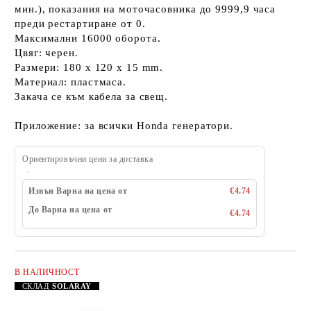
мин.), показания на моточасовника до 9999,9 часа
преди рестартиране от 0.
Максимални 16000 оборота.
Цвяг: черен.
Размери: 180 x 120 x 15 mm.
Материал: пластмаса.
Закача се към кабела за свещ.
Приложение: за всички Honda генератори.
Ориентировъчни цени за доставка
Извън Варна на цена от
€4.74
До Варна на цена от
€4.74
В НАЛИЧНОСТ
Добави в желани
СКЛАД
SOLARAY