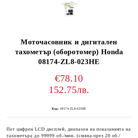
Моточасовник и дигитален
тахометър (оборотомер) Honda
08174-ZL8-023HE
€78.10
152.75лв.
Код:
08174-ZL8-023HE
Пет цифрен LCD дисплей, диапазон на показанията на
тахометъра до 99999 об./мин. (смяна през 20 об./