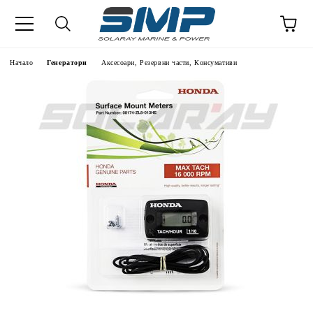
Начало
Генератори
Аксесоари, Резервни части, Консумативи