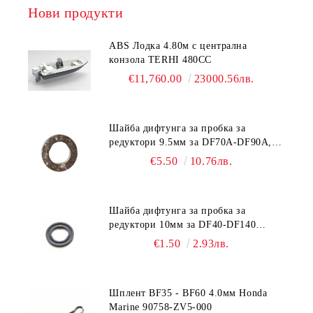
Нови продукти
ABS Лодка 4.80м с централна
конзола TERHI 480CC
€11,760.00
23000.56лв.
Шайба дифтунга за пробка за
редуктори 9.5мм за DF70A-DF90A,
DF150-DF350 Suzuki 09168-10038
€5.50
10.76лв.
Шайба дифтунга за пробка за
редуктори 10мм за DF40-DF140
Suzuki 09168-10022
€1.50
2.93лв.
Шплент BF35 - BF60 4.0мм Honda
Marine 90758-ZV5-000