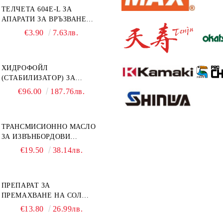
ТЕЛЧЕТА 604E-L ЗА
АПАРАТИ ЗА ВРЪЗВАНЕ
MAX HT-R1 И HT-R45C
€3.90
7.63лв.
MS93305
ХИДРОФОЙЛ
(СТАБИЛИЗАТОР) ЗА
ДВИГАТЕЛИ ОТ 8 ДО 40
€96.00
187.76лв.
К.С. - УНИВЕРСАЛЕН SE
SPORT 200
ТРАНСМИСИОННО МАСЛО
ЗА ИЗВЪНБОРДОВИ
ДВИГАТЕЛИ GL4 HONDA
€19.50
38.14лв.
MARINE 08251-999-102PRO
1Л.
ПРЕПАРАТ ЗА
ПРЕМАХВАНЕ НА СОЛ
SALT REMOVER 27 - 1L
€13.80
26.99лв.
NAUTIC CLEAN