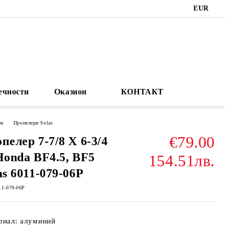
EUR
ечности
Оказион
КОНТАКТ
ри
Пропелери Solas
€79.00
пелер 7-7/8 X 6-3/4
Honda BF4.5, BF5
154.51лв.
as 6011-079-06P
11-079-06P
риал: алуминий