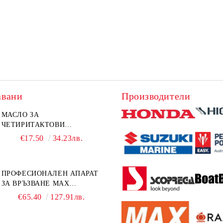
авани
Производители
МАСЛО ЗА
ЧЕТИРИТАКТОВИ
ИЗВЪНБОРДОВИ
€17.50
34.23лв.
ДВИГАТЕЛИ 10W-30 HONDA
MARINE 08221-999-110PRO
1Л.
ПРОФЕСИОНАЛЕН АПАРАТ
ЗА ВРЪЗВАНЕ MAX
TAPENER HT-R45C
€65.40
127.91лв.