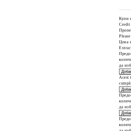
Купи 
Credit
Пропе
Please 
Цена 
Extrac
Предо
колич
да из
Acest 
cumpăr
Предо
колич
да из
Предо
колич
да из