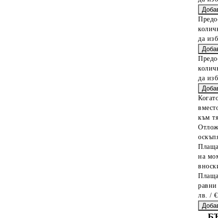
Предо
колич
да из
Предо
колич
да из
Когат
вместо
към тя
Отлож
оскъпя
Плаща
на мо
вноски
Плаща
равни
лв. / 
Б