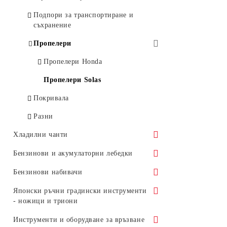
Подпори за транспортиране и
Компаси и хорни
съхранение
Светлини, Осветителни тела
Пропелери
Чохли - Покривала
Пропелери Honda
Тенти - Сенници
Пропелери Solas
Лепила, Уплътнители, Гелове
Покривала
Помпи и адаптори
Разни
Основи и стойки за въдици
Хладилни чанти
Чанти и куфари
Shinwa - Japan
Бензинови и акумулаторни лебедки
Стойки, Фиксатори, Основи
Igloo - USA
Бензинови и акумулаторни
Бензинови набивачи
портативни лебедки
Котви и въжета
Резервни части и аксесоари
Бензинови набивачи
Японски ръчни градински инструменти
Аксесоари
Спасителни жилетки / ризи
- ножици и триони
Аксесоари
Полиестерни въжета с двойна
Седалки за надуваеми лодки
Градински триони
Инструменти и оборудване за връзване