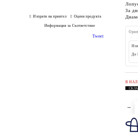
Лопус
За дв
Изпрати на приятел
Оцени продукта
Диаме
Информация за Съответствие
Орие
Tweet
Изв
До 
В НА
СКЛ