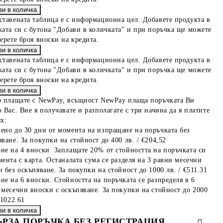
ставената таблица е с информационна цел. Добавете продукта в
ката си с бутона "Добави в количката" и при поръчка ще можете
берете броя вноски на кредита.
ставената таблица е с информационна цел. Добавете продукта в
ката си с бутона "Добави в количката" и при поръчка ще можете
берете броя вноски на кредита.
о плащате с NewPay, всъщност NewPay плаща поръчката Ви
 Вас. Вие я получавате и разполагате с три начина да я платите
х:
ено до 30 дни от момента на изпращане на поръчката без
ване. За покупки на стойност до 400 лв. / €204,52
не на 4 вноски. Заплащате 20% от стойността на поръчката си
мента с карта. Останалата сума се разделя на 3 равни месечни
 без оскъпяване. За покупки на стойност до 1000 лв. / €511.31
не на 6 вноски. Стойността на поръчката се разпределя в 6
 месечни вноски с оскъпяване. За покупки на стойност до 2000
€1022.61
ЪРЗА ПОРЪЧКА БЕЗ РЕГИСТРАЦИЯ