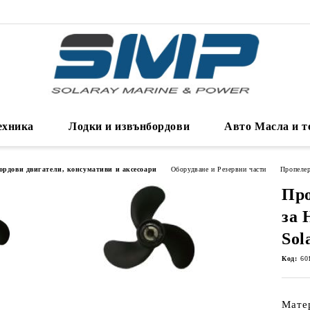
ехника
Лодки и извънбордови
Авто Масла и т
ордови двигатели, консумативи и аксесоари
Оборудване и Резервни части
Пропеле
Про
за 
Sol
Код:
60
Мате