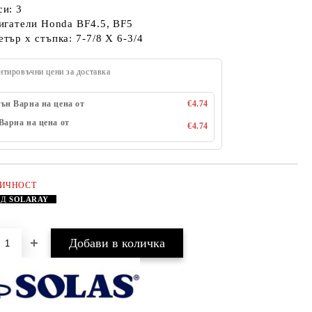
и: 3
игатели Honda BF4.5, BF5
тър х стъпка: 7-7/8 X 6-3/4
нтировъчни цени за доставка
ън Варна на цена от
€4.74
Варна на цена от
€4.74
ЛИЧНОСТ
АД
SOLARAY
Добави в желани