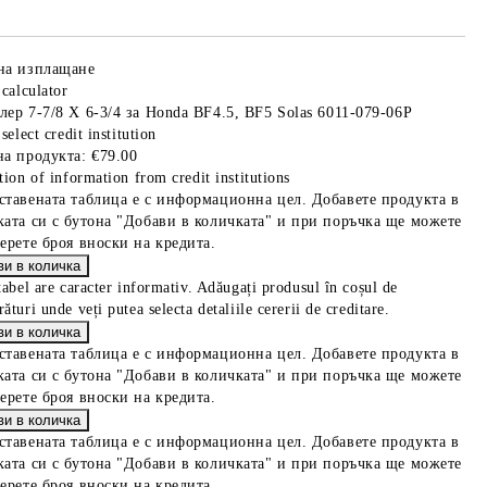
на изплащане
 calculator
лер 7-7/8 X 6-3/4 за Honda BF4.5, BF5 Solas 6011-079-06P
select credit institution
на продукта:
€79.00
tion of information from credit institutions
ставената таблица е с информационна цел. Добавете продукта в
ката си с бутона "Добави в количката" и при поръчка ще можете
берете броя вноски на кредита.
tabel are caracter informativ. Adăugați produsul în coșul de
ături unde veți putea selecta detaliile cererii de creditare.
ставената таблица е с информационна цел. Добавете продукта в
ката си с бутона "Добави в количката" и при поръчка ще можете
берете броя вноски на кредита.
ставената таблица е с информационна цел. Добавете продукта в
ката си с бутона "Добави в количката" и при поръчка ще можете
берете броя вноски на кредита.