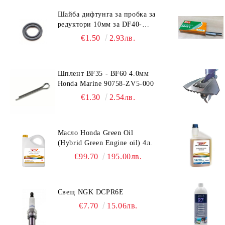
Okatsune Аксесоари
ARS Прътови триони
извито острие
триони
Шайба дифтунга за пробка за
ARS Цветарски ножици
Silky Сгъваеми триони с право
Tenju Резервни части
редуктори 10мм за DF40-
острие
DF140 Suzuki 09168-10022
€1.50
2.93лв.
ARS Телескопични ножици
Tenju Корди
Silky Резервни части
ARS - Ножици за клони -
Tenju Сърпове
удължени
Шплент BF35 - BF60 4.0мм
Honda Marine 90758-ZV5-000
ARS Ножици за бране на
плодове
€1.30
2.54лв.
ARS Лозарски ножици
ARS Овощарски ножици
Масло Honda Green Oil
(Hybrid Green Engine oil) 4л.
ARS Ножици за храсти
€99.70
195.00лв.
ARS Резервни части
Свещ NGK DCPR6E
€7.70
15.06лв.