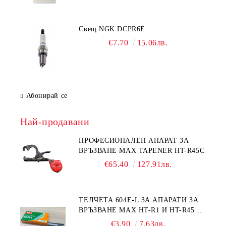
Свещ NGK DCPR6E
€7.70
15.06лв.
Абонирай се
Най-продавани
ПРОФЕСИОНАЛЕН АПАРАТ ЗА
ВРЪЗВАНЕ MAX TAPENER HT-R45C
€65.40
127.91лв.
ТЕЛЧЕТА 604E-L ЗА АПАРАТИ ЗА
ВРЪЗВАНЕ MAX HT-R1 И HT-R45C
MS93305
€3.90
7.63лв.