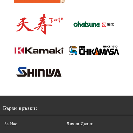
Бързи връзки:
За Нас
Лични Данни