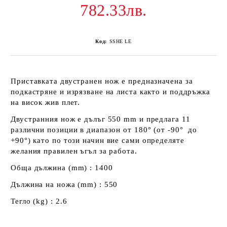
782.33лв.
Код:
SSHE LE
Приставката двустранен нож е предназначена за
подкастряне и изрязване на листа както и поддръжка
на висок жив плет.
Двустранния нож е дълъг 550 mm и предлага 11
различни позиции в диапазон от 180° (от -90°
до
+90°
) като по този начин вие сами определяте
желания правилен ъгъл за работа
.
Обща дължина (mm) : 1400
Дължина на ножа (mm) : 550
Тегло (kg) : 2.6