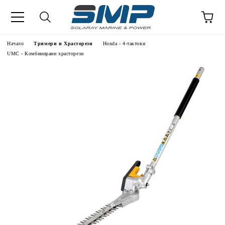
Начало
Тримери и Храсторези
Honda - 4-тактови
UMC - Комбинирани храсторези