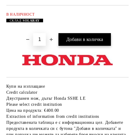
В НАЛИЧНОСТ
Добави в желани
СКЛАД
SOLARAY
Купи на изплащане
Credit calculator
Двустранен нож, дълъг Honda SSHE LE
Please select credit institution
Цена на продукта:
€400.00
Extraction of information from credit institutions
Предоставената таблица е с информационна цел. Добавете
продукта в количката си с бутона "Добави в количката" и
при поръчка ще можете да изберете броя вноски на кредита.