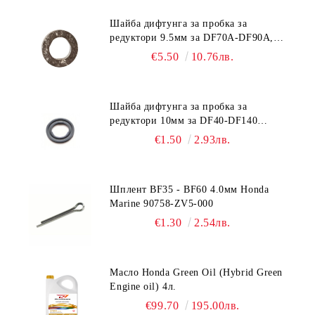
Шайба дифтунга за пробка за
редуктори 9.5мм за DF70A-DF90A,
DF150-DF350 Suzuki 09168-10038
€5.50
10.76лв.
Шайба дифтунга за пробка за
редуктори 10мм за DF40-DF140
Suzuki 09168-10022
€1.50
2.93лв.
Шплент BF35 - BF60 4.0мм Honda
Marine 90758-ZV5-000
€1.30
2.54лв.
Масло Honda Green Oil (Hybrid Green
Engine oil) 4л.
€99.70
195.00лв.