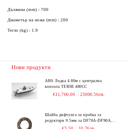
Дължина (mm) : 700
Диаметър на ножа (mm) : 200
Тегло (kg) : 1.9
Нови продукти
ABS Лодка 4.80м с централна
конзола TERHI 480CC
€11,760.00
23000.56лв.
Шайба дифтунга за пробка за
редуктори 9.5мм за DF70A-DF90A,
DF150-DF350 Suzuki 09168-10038
€5.50
10.76лв.