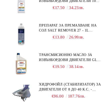
ИЗВЪНБОРДОВИ ДВИГАТЕЛИ 10W-
30 HONDA MARINE 08221-999-
€17.50
34.23лв.
110PRO 1Л.
ПРЕПАРАТ ЗА ПРЕМАХВАНЕ НА
СОЛ SALT REMOVER 27 - 1L
NAUTIC CLEAN
€13.80
26.99лв.
ТРАНСМИСИОННО МАСЛО ЗА
ИЗВЪНБОРДОВИ ДВИГАТЕЛИ GL4
HONDA MARINE 08251-999-102PRO
€19.50
38.14лв.
1Л.
ХИДРОФОЙЛ (СТАБИЛИЗАТОР) ЗА
ДВИГАТЕЛИ ОТ 8 ДО 40 К.С. -
УНИВЕРСАЛЕН SE SPORT 200
€96.00
187.76лв.