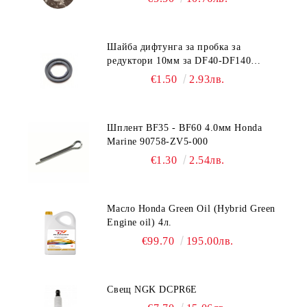
Шайба дифтунга за пробка за
редуктори 10мм за DF40-DF140
Suzuki 09168-10022
€1.50
2.93лв.
Шплент BF35 - BF60 4.0мм Honda
Marine 90758-ZV5-000
€1.30
2.54лв.
Масло Honda Green Oil (Hybrid Green
Engine oil) 4л.
€99.70
195.00лв.
Свещ NGK DCPR6E