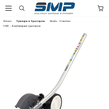
Начало
Тримери и Храсторези
Honda - 4-тактови
UMC - Комбинирани храсторези