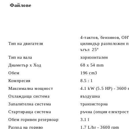
Файлове
4-тактов, бензинов, OH
Тип на двигателя
цилиндър разположен п
ъгъл 25°
Тип на вала
хоризонтален
Диаметър х Ход
68 х 54 mm
Обем
196
cm3
Компресия
8.5 : 1
Максимална мощност
4.1 kW (5.5 HP) - 3600
Охлаждаща система
въздушна
Запалителна система
транзисторна
Стартираща система
ръчна (опция електрост
Обем горивен резервоар
3.1 l
Разход на гориво
1.7 L/hr - 3600 rpm