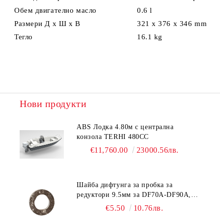
Обем двигателно масло
0.6 l
Размери Д x Ш x В
321 x 376 x 346 mm
Тегло
16.1 kg
Нови продукти
ABS Лодка 4.80м с централна
конзола TERHI 480CC
€11,760.00
23000.56лв.
Шайба дифтунга за пробка за
редуктори 9.5мм за DF70A-DF90A,
DF150-DF350 Suzuki 09168-10038
€5.50
10.76лв.