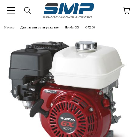
Начало
Двигатели за вграждане
Honda GX
GX200