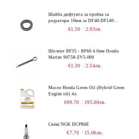
Шайба дифтунга за пробка за
редуктори 10мм за DF40-DF140
Suzuki 09168-10022
€1.50
2.93лв.
Шплент BF35 - BF60 4.0мм Honda
Marine 90758-ZV5-000
€1.30
2.54лв.
Масло Honda Green Oil (Hybrid Green
Engine oil) 4л.
€99.70
195.00лв.
Свещ NGK DCPR6E
€7.70
15.06лв.