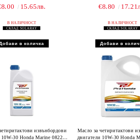
€8.00
15.65лв.
€8.80
17.21
В НАЛИЧНОСТ
В НАЛИЧНОСТ
СКЛАД
SOLARAY
СКЛАД
SOLARA
четиритактови извънбордови
Масло за четиритактови и
 10W-30 Honda Marine 08221-
двигатели 10W-30 Honda M