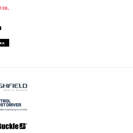
.
0лв.
Y