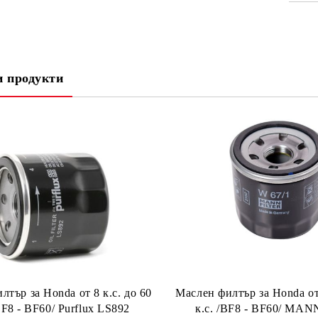
СА
 продукти
Ни
лтър за Honda от 8 к.с. до 60
Маслен филтър за Honda от 
BF8 - BF60/ Purflux LS892
к.с. /BF8 - BF60/ MAN