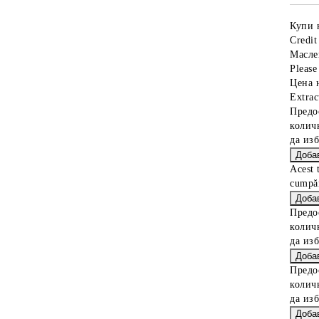
Купи 
Credit
Масле
Please 
Цена 
Extrac
Предо
колич
да из
Acest 
cumpăr
Предо
колич
да из
Предо
колич
да из