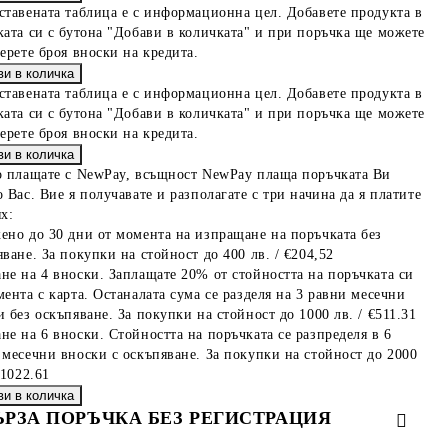
ставената таблица е с информационна цел. Добавете продукта в
ката си с бутона "Добави в количката" и при поръчка ще можете
берете броя вноски на кредита.
ставената таблица е с информационна цел. Добавете продукта в
ката си с бутона "Добави в количката" и при поръчка ще можете
берете броя вноски на кредита.
о плащате с NewPay, всъщност NewPay плаща поръчката Ви
 Вас. Вие я получавате и разполагате с три начина да я платите
х:
ено до 30 дни от момента на изпращане на поръчката без
ване. За покупки на стойност до 400 лв. / €204,52
не на 4 вноски. Заплащате 20% от стойността на поръчката си
мента с карта. Останалата сума се разделя на 3 равни месечни
 без оскъпяване. За покупки на стойност до 1000 лв. / €511.31
не на 6 вноски. Стойността на поръчката се разпределя в 6
 месечни вноски с оскъпяване. За покупки на стойност до 2000
€1022.61
ЪРЗА ПОРЪЧКА БЕЗ РЕГИСТРАЦИЯ