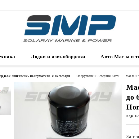
ехника
Лодки и извънбордови
Авто Масла и т
ордови двигатели, консумативи и аксесоари
Оборудване и Резервни части
Масла и
Мас
до 
Hon
Код:
15
За из