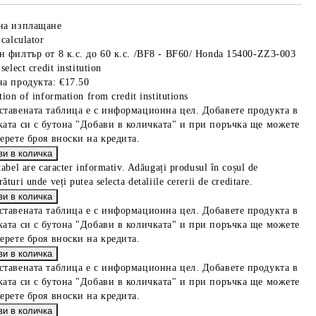
на изплащане
 calculator
н филтър от 8 к.с. до 60 к.с. /BF8 - BF60/ Honda 15400-ZZ3-003
select credit institution
на продукта:
€17.50
tion of information from credit institutions
ставената таблица е с информационна цел. Добавете продукта в
ката си с бутона "Добави в количката" и при поръчка ще можете
берете броя вноски на кредита.
tabel are caracter informativ. Adăugați produsul în coșul de
ături unde veți putea selecta detaliile cererii de creditare.
ставената таблица е с информационна цел. Добавете продукта в
ката си с бутона "Добави в количката" и при поръчка ще можете
берете броя вноски на кредита.
ставената таблица е с информационна цел. Добавете продукта в
ката си с бутона "Добави в количката" и при поръчка ще можете
берете броя вноски на кредита.