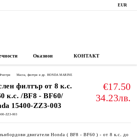
EUR
ечности
Оказион
КОНТАКТ
 Филтри
Масла, филтри и др. HONDA MARINE
€17.50
лен филтър от 8 к.с.
60 к.с. /BF8 - BF60/
34.23лв.
da 15400-ZZ3-003
400-ZZ3-003
вънбордови двигатели Honda ( BF8 - BF60 ) - от 8 к.с. до