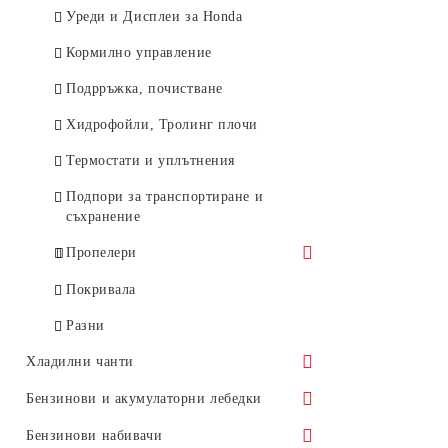
Уреди и Дисплеи за Honda
Компаси и хорни
Кормилно управление
Светлини, Осветителни тела
Подрръжка, почистване
Чохли - Покривала
Хидрофойли, Тролинг плочи
Тенти - Сенници
Термостати и уплътнения
Лепила, Уплътнители, Гелове
Подпори за транспортиране и
Помпи и адаптори
съхранение
Основи и стойки за въдици
Пропелери
Чанти и куфари
Пропелери Honda
Покривала
Стойки, Фиксатори, Основи
Пропелери Solas
Разни
Котви и въжета
Хладилни чанти
Спасителни жилетки / ризи
Shinwa - Japan
Бензинови и акумулаторни лебедки
Седалки за надуваеми лодки
Igloo - USA
Бензинови и акумулаторни
Бензинови набивачи