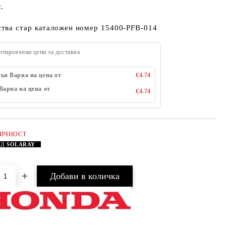
с.
ства стар каталожен номер 15400-PFB-014
нтировъчни цени за доставка
ън Варна на цена от
€4.74
Варна на цена от
€4.74
ЛИЧНОСТ
АД
SOLARAY
Добави в желани