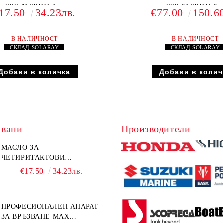
999-110PRO 1л.
999-510PRO 5л
17.50
34.23лв.
€77.00
150.6
В НАЛИЧНОСТ
В НАЛИЧНОСТ
СКЛАД
SOLARAY
СКЛАД
SOLARA
авани
Производители
МАСЛО ЗА
ЧЕТИРИТАКТОВИ
ИЗВЪНБОРДОВИ
€17.50
34.23лв.
ДВИГАТЕЛИ 10W-30 HONDA
MARINE 08221-999-110PRO
1Л.
ПРОФЕСИОНАЛЕН АПАРАТ
ЗА ВРЪЗВАНЕ MAX