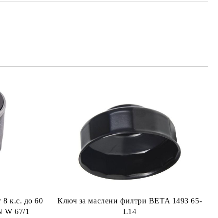
МО ПОПЪЛНЕТЕ 4 ПОЛЕТА
е ще се свържем с вас в рамките на работния ден.
8 к.с. до 60
Ключ за маслени филтри BETA 1493 65-
N W 67/1
L14