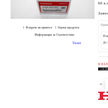
60 к.
Заме
Орие
Изпрати на приятел
Оцени продукта
Информация за Съответствие
Изв
До 
Tweet
В НА
СКЛ