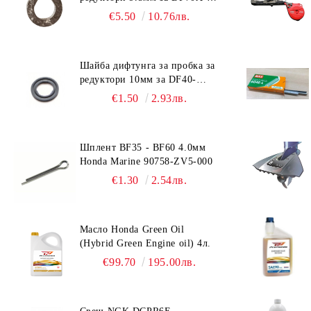
DF90A, DF150-DF350 Suzuki
€5.50
10.76лв.
09168-10038
Шайба дифтунга за пробка за
редуктори 10мм за DF40-
DF140 Suzuki 09168-10022
€1.50
2.93лв.
Шплент BF35 - BF60 4.0мм
Honda Marine 90758-ZV5-000
€1.30
2.54лв.
Масло Honda Green Oil
(Hybrid Green Engine oil) 4л.
€99.70
195.00лв.