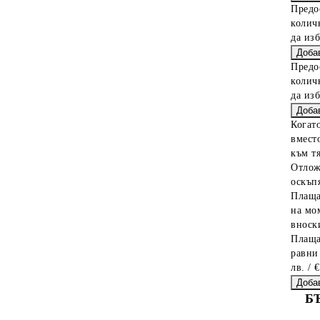
Предо
колич
да из
Предо
колич
да из
Когат
вместо
към тя
Отлож
оскъпя
Плаща
на мо
вноски
Плаща
равни
лв. / 
Б