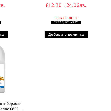
лв.
€12.30
24.06лв.
В НАЛИЧНОСТ
Y
СКЛАД
SOLARAY
звънбордови
arine 08221-