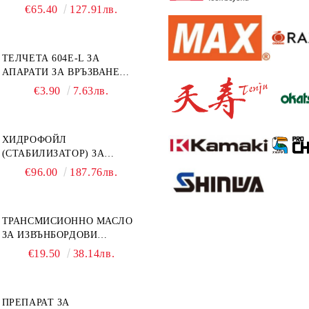
TAPENER HT-R45C
€65.40
127.91лв.
ТЕЛЧЕТА 604E-L ЗА
АПАРАТИ ЗА ВРЪЗВАНЕ
MAX HT-R1 И HT-R45C
€3.90
7.63лв.
MS93305
ХИДРОФОЙЛ
(СТАБИЛИЗАТОР) ЗА
ДВИГАТЕЛИ ОТ 8 ДО 40
€96.00
187.76лв.
К.С. - УНИВЕРСАЛЕН SE
SPORT 200
ТРАНСМИСИОННО МАСЛО
ЗА ИЗВЪНБОРДОВИ
ДВИГАТЕЛИ GL4 HONDA
€19.50
38.14лв.
MARINE 08251-999-102PRO
1Л.
ПРЕПАРАТ ЗА