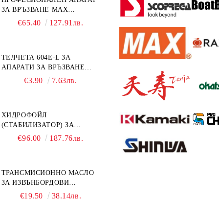
ЗА ВРЪЗВАНЕ MAX
TAPENER HT-R45C
€65.40
127.91лв.
ТЕЛЧЕТА 604E-L ЗА
АПАРАТИ ЗА ВРЪЗВАНЕ
MAX HT-R1 И HT-R45C
€3.90
7.63лв.
MS93305
ХИДРОФОЙЛ
(СТАБИЛИЗАТОР) ЗА
ДВИГАТЕЛИ ОТ 8 ДО 40
€96.00
187.76лв.
К.С. - УНИВЕРСАЛЕН SE
SPORT 200
ТРАНСМИСИОННО МАСЛО
ЗА ИЗВЪНБОРДОВИ
ДВИГАТЕЛИ GL4 HONDA
€19.50
38.14лв.
MARINE 08251-999-102PRO
1Л.