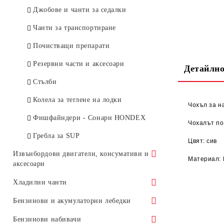
Джобове и чанти за седалки
Чанти за транспортиране
Почистващи препарати
Резервни части и аксесоари
Детайлно
Стълби
Колела за теглене на лодки
Чохъл за н
Фишфайндери - Сонари HONDEX
Чохалът по
Гребла за SUP
Цвят: сив
Извънбордови двигатели, консумативи и
Материал:
аксесоари
Honda 2 - 10 к.с.
Хладилни чанти
Honda 15 - 30 к.с.
Shinwa - Japan
Бензинови и акумулаторни лебедки
Honda 40 - 100 к.с.
Igloo - USA
Бензинови и акумулаторни
Бензинови набивачи