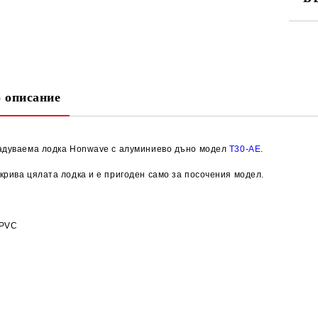
СА
 описание
Ни
адуваема лодка Honwave с алуминиево дъно модел
T30-AE
.
крива цялата лодка и е пригоден само за посочения модел.
 PVC