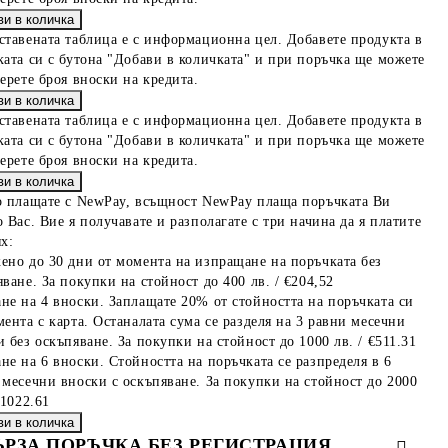
ставената таблица е с информационна цел. Добавете продукта в
ката си с бутона "Добави в количката" и при поръчка ще можете
берете броя вноски на кредита.
ставената таблица е с информационна цел. Добавете продукта в
ката си с бутона "Добави в количката" и при поръчка ще можете
берете броя вноски на кредита.
о плащате с NewPay, всъщност NewPay плаща поръчката Ви
 Вас. Вие я получавате и разполагате с три начина да я платите
х:
ено до 30 дни от момента на изпращане на поръчката без
ване. За покупки на стойност до 400 лв. / €204,52
не на 4 вноски. Заплащате 20% от стойността на поръчката си
мента с карта. Останалата сума се разделя на 3 равни месечни
 без оскъпяване. За покупки на стойност до 1000 лв. / €511.31
не на 6 вноски. Стойността на поръчката се разпределя в 6
 месечни вноски с оскъпяване. За покупки на стойност до 2000
€1022.61
ЪРЗА ПОРЪЧКА БЕЗ РЕГИСТРАЦИЯ