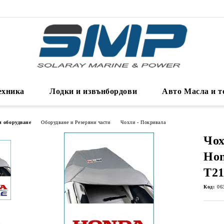
ехника
Лодки и извънбордови
Авто Масла и т
и оборудване
Оборудване и Резервни части
Чохли - Покривала
Чох
Hon
T2
Код:
06