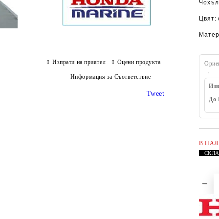
Чохъл
Цвят: 
Матер
Изпрати на приятел
Оцени продукта
Орие
Информация за Съответствие
Изв
Tweet
До 
В НА
СКЛ