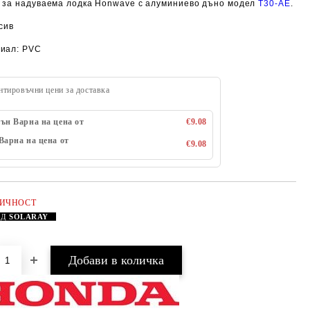
 за надуваема лодка Honwave с алуминиево дъно модел
T30-AE
.
сив
иал: PVC
нтировъчни цени за доставка
ън Варна на цена от
€9.08
Варна на цена от
€9.08
ЛИЧНОСТ
АД
SOLARAY
Добави в желани