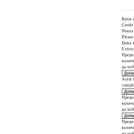
Купи 
Credit
Чохъл
Please 
Цена 
Extrac
Предо
колич
да из
Acest 
cumpăr
Предо
колич
да из
Предо
колич
да из