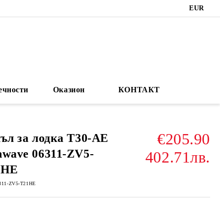
EUR
ечности
Оказион
КОНТАКТ
€205.90
ъл за лодка T30-AE
wave 06311-ZV5-
402.71лв.
1HE
311-ZV5-T21HE