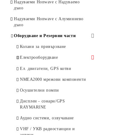
Honda Верижни триони
Надуваеми Honwave с Надуваемо
GX340
Филтри
Бутала, Биели, Сегменти
дъно
Honda Въздушни метли
GX390
Свещи, Лули
Карбуратори и други
Надуваеми Honwave с Алуминиево
Honda Батерии
дъно
GX630
Стартери, Бобини
Стартери, Бобини и други
Honda Зарядни
Оборудване и Резервни части
GX690
Семеринги
Колани за привързване
GX800
Карбуратори
Електрооборудване
Други
Акумулатори
Ел. двигатели, GPS котви
Консумативи
Предпазители / прекъсвачи /
NMEA2000 мрежови компоненти
държачи
Осушителни помпи
Кабели / кабелни обувки
Дисплеи - сонари/GPS
RAYMARINE
Аудио системи, озвучаване
VHF / УКВ радиостанции и
антени