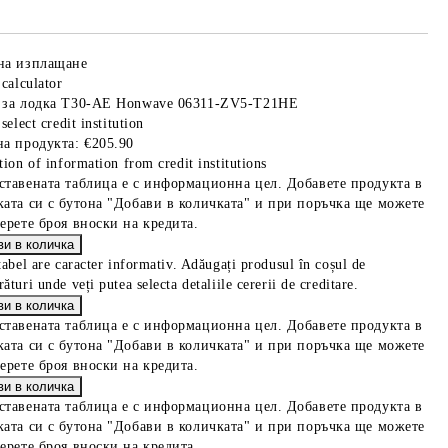
на изплащане
 calculator
 за лодка T30-AE Honwave 06311-ZV5-T21HE
select credit institution
на продукта:
€205.90
tion of information from credit institutions
ставената таблица е с информационна цел. Добавете продукта в
ката си с бутона "Добави в количката" и при поръчка ще можете
берете броя вноски на кредита.
tabel are caracter informativ. Adăugați produsul în coșul de
ături unde veți putea selecta detaliile cererii de creditare.
ставената таблица е с информационна цел. Добавете продукта в
ката си с бутона "Добави в количката" и при поръчка ще можете
берете броя вноски на кредита.
ставената таблица е с информационна цел. Добавете продукта в
ката си с бутона "Добави в количката" и при поръчка ще можете
берете броя вноски на кредита.