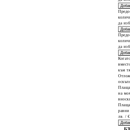
Предо
колич
да из
Предо
колич
да из
Когат
вместо
към тя
Отлож
оскъпя
Плаща
на мо
вноски
Плаща
равни
лв. / 
Б