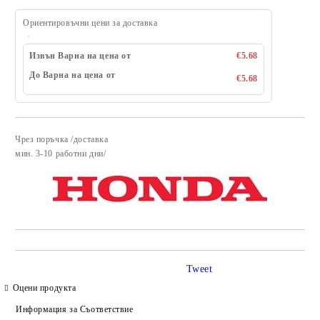
Ориентировъчни цени за доставка
Извън Варна на цена от
€5.68
До Варна на цена от
€5.68
Чрез поръчка /доставка
Добави в желани
​мин. 3-10 работни дни/
Tweet
Оцени продукта
Информация за Съответствие