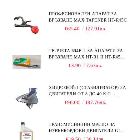
ПРОФЕСИОНАЛЕН АПАРАТ ЗА
ВРЪЗВАНЕ MAX TAPENER HT-R45C
€65.40
127.91лв.
ТЕЛЧЕТА 604E-L ЗА АПАРАТИ ЗА
ВРЪЗВАНЕ MAX HT-R1 И HT-R45C
MS93305
€3.90
7.63лв.
ХИДРОФОЙЛ (СТАБИЛИЗАТОР) ЗА
ДВИГАТЕЛИ ОТ 8 ДО 40 К.С. -
УНИВЕРСАЛЕН SE SPORT 200
€96.00
187.76лв.
ТРАНСМИСИОННО МАСЛО ЗА
ИЗВЪНБОРДОВИ ДВИГАТЕЛИ GL4
HONDA MARINE 08251-999-102PRO
€19.50
38.14лв.