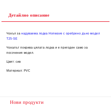
Детайлно описание
Чохъл за
надуваема лодка Honwave с оребрено дъно модел
T25-SE
Чохалът покрива цялата лодка и е пригоден само за
посочения модел.
Цвят: сив
Материал: PVC
Нови продукти