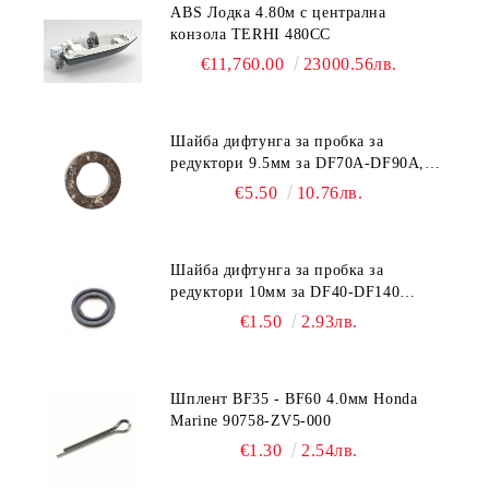
ABS Лодка 4.80м с централна
конзола TERHI 480CC
€11,760.00
23000.56лв.
Шайба дифтунга за пробка за
редуктори 9.5мм за DF70A-DF90A,
DF150-DF350 Suzuki 09168-10038
€5.50
10.76лв.
Шайба дифтунга за пробка за
редуктори 10мм за DF40-DF140
Suzuki 09168-10022
€1.50
2.93лв.
Шплент BF35 - BF60 4.0мм Honda
Marine 90758-ZV5-000
€1.30
2.54лв.