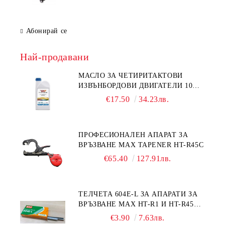
Абонирай се
Най-продавани
МАСЛО ЗА ЧЕТИРИТАКТОВИ
ИЗВЪНБОРДОВИ ДВИГАТЕЛИ 10W-
30 HONDA MARINE 08221-999-
€17.50
34.23лв.
110PRO 1Л.
ПРОФЕСИОНАЛЕН АПАРАТ ЗА
ВРЪЗВАНЕ MAX TAPENER HT-R45C
€65.40
127.91лв.
ТЕЛЧЕТА 604E-L ЗА АПАРАТИ ЗА
ВРЪЗВАНЕ MAX HT-R1 И HT-R45C
MS93305
€3.90
7.63лв.