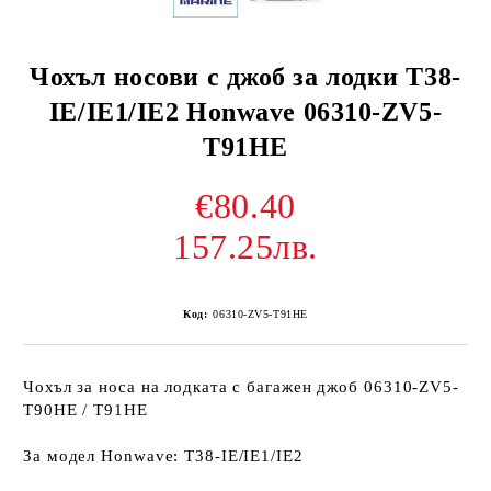
Чохъл носови с джоб за лодки T38-
IE/IE1/IE2 Honwave 06310-ZV5-
T91HE
€80.40
157.25лв.
Код:
06310-ZV5-T91HE
Чохъл за носа на лодката с багажен джоб 06310-ZV5-
T90HE / T91HE
За модел Honwave: T38-IE/IE1/IE2