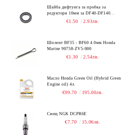
Шайба дифтунга за пробка за
редуктори 10мм за DF40-DF140
Suzuki 09168-10022
€1.50
2.93лв.
Шплент BF35 - BF60 4.0мм Honda
Marine 90758-ZV5-000
€1.30
2.54лв.
Масло Honda Green Oil (Hybrid Green
Engine oil) 4л.
€99.70
195.00лв.
Свещ NGK DCPR6E
€7.70
15.06лв.