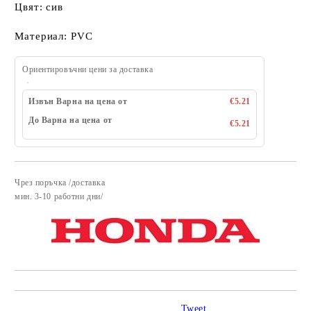
Цвят: сив
Материал: PVC
Ориентировъчни цени за доставка
Извън Варна на цена от
€5.21
До Варна на цена от
€5.21
Чрез поръчка /доставка
Добави в желани
​мин. 3-10 работни дни/
Tweet