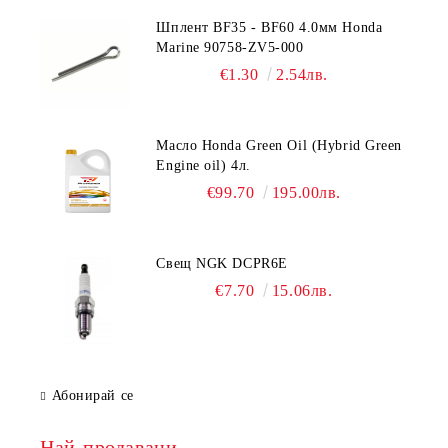
Шплент BF35 - BF60 4.0мм Honda
Marine 90758-ZV5-000
€1.30
2.54лв.
Масло Honda Green Oil (Hybrid Green
Engine oil) 4л.
€99.70
195.00лв.
Свещ NGK DCPR6E
€7.70
15.06лв.
Абонирай се
Най-продавани