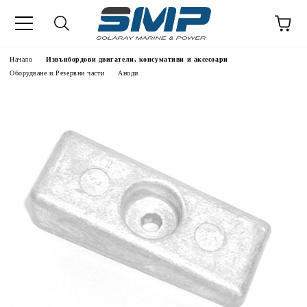
Начало
Извънбордови двигатели, консумативи и аксесоари
Оборудване и Резервни части
Аноди