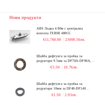
Ние ще се свържем с вас в рамките на работния ден.
Нови продукти
ABS Лодка 4.80м с централна
конзола TERHI 480CC
€11,760.00
23000.56лв.
Шайба дифтунга за пробка за
редуктори 9.5мм за DF70A-DF90A,
DF150-DF350 Suzuki 09168-10038
€5.50
10.76лв.
Шайба дифтунга за пробка за
редуктори 10мм за DF40-DF140
Suzuki 09168-10022
€1.50
2.93лв.