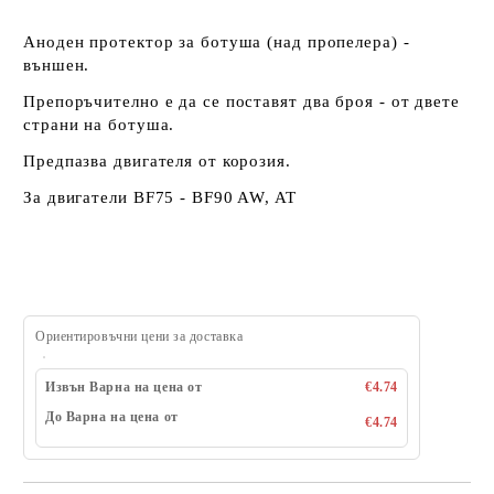
Аноден протектор за ботуша (над пропелера) -
външен.
Препоръчително е да се поставят два броя - от двете
страни на ботуша.
Предпазва двигателя от корозия.
За двигатели BF75 - BF90 AW, AT
Ориентировъчни цени за доставка
Извън Варна на цена от
€4.74
До Варна на цена от
€4.74