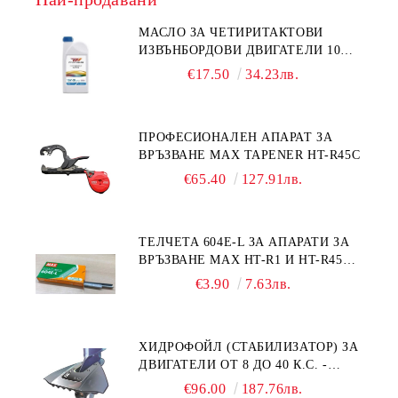
МАСЛО ЗА ЧЕТИРИТАКТОВИ
ИЗВЪНБОРДОВИ ДВИГАТЕЛИ 10W-
30 HONDA MARINE 08221-999-
€17.50
34.23лв.
110PRO 1Л.
ПРОФЕСИОНАЛЕН АПАРАТ ЗА
ВРЪЗВАНЕ MAX TAPENER HT-R45C
€65.40
127.91лв.
ТЕЛЧЕТА 604E-L ЗА АПАРАТИ ЗА
ВРЪЗВАНЕ MAX HT-R1 И HT-R45C
MS93305
€3.90
7.63лв.
ХИДРОФОЙЛ (СТАБИЛИЗАТОР) ЗА
ДВИГАТЕЛИ ОТ 8 ДО 40 К.С. -
УНИВЕРСАЛЕН SE SPORT 200
€96.00
187.76лв.