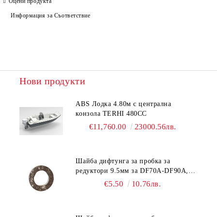
Оцени продукта
Информация за Съответствие
Ние ще се свържем с вас в рамките на работния ден.
Нови продукти
ABS Лодка 4.80м с централна
конзола TERHI 480CC
€11,760.00
23000.56лв.
Шайба дифтунга за пробка за
редуктори 9.5мм за DF70A-DF90A,
DF150-DF350 Suzuki 09168-10038
€5.50
10.76лв.