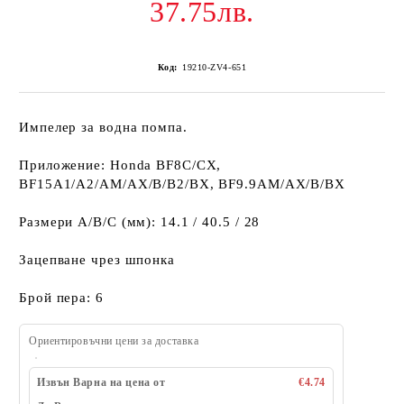
37.75лв.
Код:
19210-ZV4-651
Импелер за водна помпа.
Приложение: Honda BF8C/CX,
BF15A1/A2/AM/AX/B/B2/BX, BF9.9AM/AX/B/BX
Размери A/B/C (мм): 14.1 / 40.5 / 28
Зацепване чрез шпонка
Брой пера: 6
Ориентировъчни цени за доставка
Извън Варна на цена от
€4.74