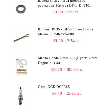
Шайба дифтунга за пробка за
редуктори 10мм за DF40-DF140
Suzuki 09168-10022
€1.50
2.93лв.
Шплент BF35 - BF60 4.0мм Honda
Marine 90758-ZV5-000
€1.30
2.54лв.
Масло Honda Green Oil (Hybrid Green
Engine oil) 4л.
€99.70
195.00лв.
Свещ NGK DCPR6E
€7.70
15.06лв.