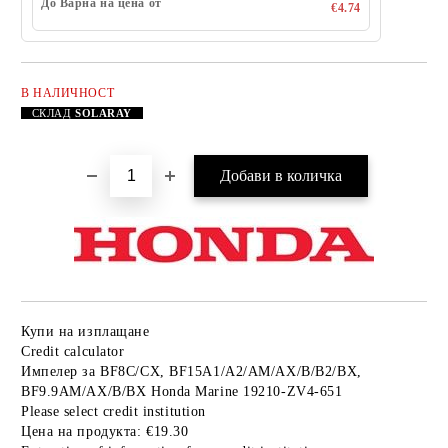
До Варна на цена от
€4.74
В НАЛИЧНОСТ
Добави в желани
СКЛАД
SOLARAY
Купи на изплащане
Credit calculator
Импелер за BF8C/CX, BF15A1/A2/AM/AX/B/B2/BX,
BF9.9AM/AX/B/BX Honda Marine 19210-ZV4-651
Please select credit institution
Цена на продукта:
€19.30