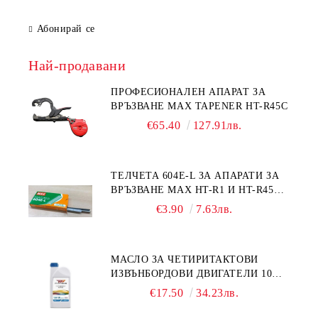
Абонирай се
Най-продавани
ПРОФЕСИОНАЛЕН АПАРАТ ЗА
ВРЪЗВАНЕ MAX TAPENER HT-R45C
€65.40
127.91лв.
ТЕЛЧЕТА 604E-L ЗА АПАРАТИ ЗА
ВРЪЗВАНЕ MAX HT-R1 И HT-R45C
MS93305
€3.90
7.63лв.
МАСЛО ЗА ЧЕТИРИТАКТОВИ
ИЗВЪНБОРДОВИ ДВИГАТЕЛИ 10W-
30 HONDA MARINE 08221-999-
€17.50
34.23лв.
110PRO 1Л.