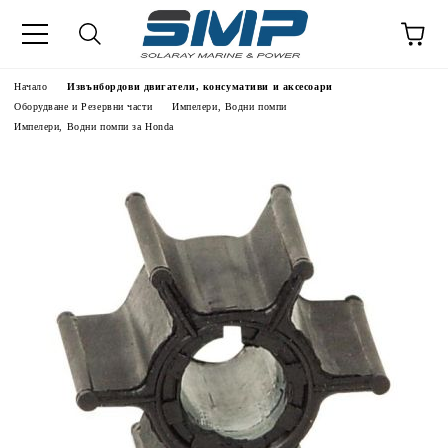
Начало
Извънбордови двигатели, консумативи и аксесоари
Оборудване и Резервни части
Импелери, Водни помпи
Импелери, Водни помпи за Honda