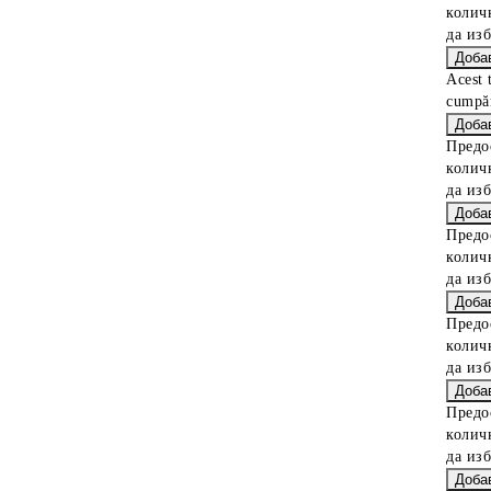
колич
да из
Acest 
cumpăr
Предо
колич
да из
Предо
колич
да из
Предо
колич
да из
Предо
колич
да из