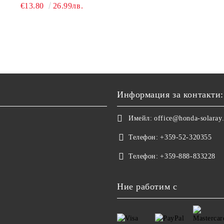
SALT REMOVER 27 - 1L
€13.80
26.99лв.
NAUTIC CLEAN
Информация за контакти:
Имейл:
office@honda-solaray
Телефон:
+359-52-320355
Телефон:
+359-888-833228
Ние работим с