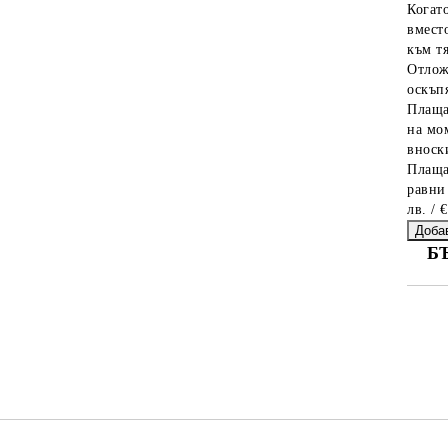
Когат
вместо
към тя
Отлож
оскъпя
Плаща
на мо
вноски
Плаща
равни
лв. / 
Б
СА
Ни