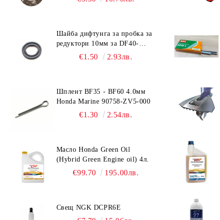
Okatsune Сърпове
Chikamasa Резервни части
подрязващи триони
09168-10038
Silky Сгъваеми триони с
Tenju Резервни остриета за
Okatsune Аксесоари
ARS Прътови триони
извито острие
триони
Шайба дифтунга за пробка за
ARS Цветарски ножици
Silky Сгъваеми триони с право
Tenju Резервни части
редуктори 10мм за DF40-
острие
DF140 Suzuki 09168-10022
€1.50
2.93лв.
ARS Телескопични ножици
Tenju Корди
Silky Резервни части
ARS - Ножици за клони -
Tenju Сърпове
удължени
Шплент BF35 - BF60 4.0мм
Honda Marine 90758-ZV5-000
ARS Ножици за бране на
плодове
€1.30
2.54лв.
ARS Лозарски ножици
ARS Овощарски ножици
Масло Honda Green Oil
(Hybrid Green Engine oil) 4л.
ARS Ножици за храсти
€99.70
195.00лв.
ARS Резервни части
Свещ NGK DCPR6E