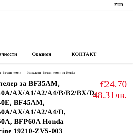
EUR
ечности
Оказион
КОНТАКТ
и, Водни помпи
Импелери, Водни помпи за Honda
€24.70
елер за BF35AM,
0A/AX/A1/A2/A4/B/B2/BX/D,
48.31лв.
40E, BF45AM,
0A/AX/A1/A2/A4/D,
0A, BFP60A Honda
ine 19210-ZV5-003