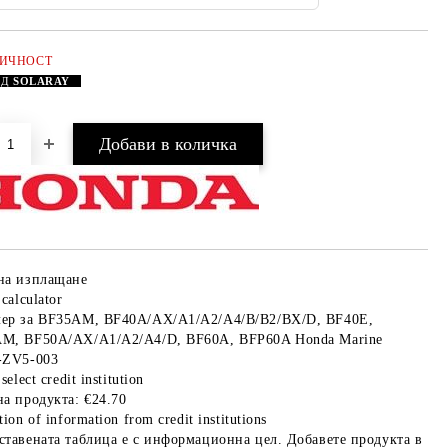
ЛИЧНОСТ
АД
SOLARAY
Добави в желани
на изплащане
 calculator
ер за BF35AM, BF40A/AX/A1/A2/A4/B/B2/BX/D, BF40E,
M, BF50A/AX/A1/A2/A4/D, BF60A, BFP60A Honda Marine
-ZV5-003
select credit institution
на продукта:
€24.70
tion of information from credit institutions
ставената таблица е с информационна цел. Добавете продукта в