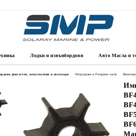
ехника
Лодки и извънбордови
Авто Масла и т
ордови двигатели, консумативи и аксесоари
Оборудване и Резервни части
Импелер
Имп
BF4
BF
BF5
BF6
Mar