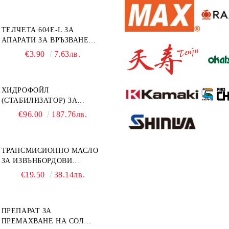
ТЕЛЧЕТА 604E-L ЗА
АПАРАТИ ЗА ВРЪЗВАНЕ
MAX HT-R1 И HT-R45C
€3.90
7.63лв.
MS93305
ХИДРОФОЙЛ
(СТАБИЛИЗАТОР) ЗА
ДВИГАТЕЛИ ОТ 8 ДО 40
€96.00
187.76лв.
К.С. - УНИВЕРСАЛЕН SE
SPORT 200
ТРАНСМИСИОННО МАСЛО
ЗА ИЗВЪНБОРДОВИ
ДВИГАТЕЛИ GL4 HONDA
€19.50
38.14лв.
MARINE 08251-999-102PRO
1Л.
ПРЕПАРАТ ЗА
ПРЕМАХВАНЕ НА СОЛ