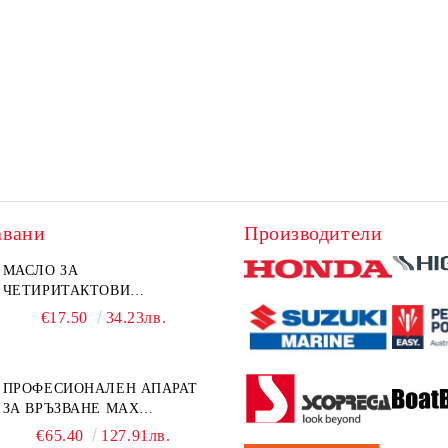
авани
Производители
МАСЛО ЗА
ЧЕТИРИТАКТОВИ
ИЗВЪНБОРДОВИ
€17.50
34.23лв.
ДВИГАТЕЛИ 10W-30 HONDA
MARINE 08221-999-110PRO
1Л.
ПРОФЕСИОНАЛЕН АПАРАТ
ЗА ВРЪЗВАНЕ MAX
TAPENER HT-R45C
€65.40
127.91лв.