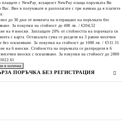
о плащате с NewPay, всъщност NewPay плаща поръчката Ви
 Вас. Вие я получавате и разполагате с три начина да я платите
х:
ено до 30 дни от момента на изпращане на поръчката без
ване. За покупки на стойност до 400 лв. / €204,52
не на 4 вноски. Заплащате 20% от стойността на поръчката си
мента с карта. Останалата сума се разделя на 3 равни месечни
 без оскъпяване. За покупки на стойност до 1000 лв. / €511.31
не на 6 вноски. Стойността на поръчката се разпределя в 6
 месечни вноски с оскъпяване. За покупки на стойност до 2000
€1022.61
ЪРЗА ПОРЪЧКА БЕЗ РЕГИСТРАЦИЯ
МО ПОПЪЛНЕТЕ 4 ПОЛЕТА
е ще се свържем с вас в рамките на работния ден.