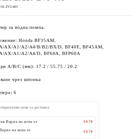
210-ZV5-003
ер за водна помпа.
ожение: Honda BF35AM,
A/AX/A1/A2/A4/B/B2/BX/D, BF40E, BF45AM,
A/AX/A1/A2/A4/D, BF60A, BFP60A
ри A/B/C (мм): 17.2 / 55.75 / 20.2
пване чрез шпонка
пера: 6
нтировъчни цени за доставка
ън Варна на цена от
€4.74
Варна на цена от
€4.74