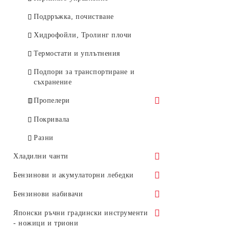
Подрръжка, почистване
Компаси и хорни
Хидрофойли, Тролинг плочи
Светлини, Осветителни тела
Термостати и уплътнения
Чохли - Покривала
Подпори за транспортиране и
Тенти - Сенници
съхранение
Лепила, Уплътнители, Гелове
Пропелери
Помпи и адаптори
Пропелери Honda
Покривала
Основи и стойки за въдици
Пропелери Solas
Разни
Чанти и куфари
Хладилни чанти
Стойки, Фиксатори, Основи
Shinwa - Japan
Бензинови и акумулаторни лебедки
Котви и въжета
Igloo - USA
Бензинови и акумулаторни
Бензинови набивачи
Спасителни жилетки / ризи
портативни лебедки
Резервни части и аксесоари
Бензинови набивачи
Японски ръчни градински инструменти
Седалки за надуваеми лодки
Аксесоари
- ножици и триони