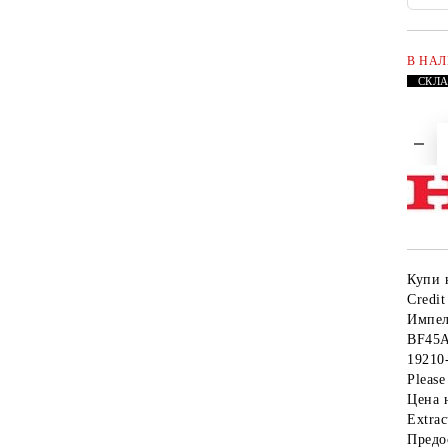
В НА
СКЛ
Купи 
Credit
Импел
BF45A
19210
Please 
Цена 
Extrac
Предо