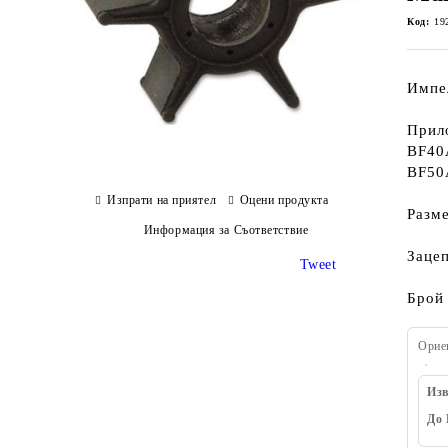
Код:
19
Импел
Прил
BF40
BF50
Изпрати на приятел
Оцени продукта
Разме
Информация за Съответствие
Заце
Tweet
Брой 
Орие
Изв
До 