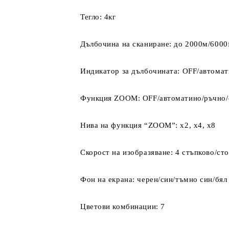
Тегло: 4кг
Дълбочина на сканиране: до 2000м/6000f
Индикатор за дълбочината: OFF/автома
Функция ZOOM: OFF/автоматино/ръчно/
Нива на функция “ZOOM”: х2, х4, х8
Скорост на изобразяване: 4 стъпково/ст
Фон на екрана: черен/син/тъмно син/бял
Цветови комбинации: 7