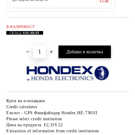
€5.68
В НАЛИЧНОСТ
Добави в желани
СКЛАД
SOLARAY
Купи на изплащане
Credit calculator
Ехолот - GPS Фишфайндер Hondex HE-7301II
Please select credit institution
Цена на продукта:
€2,319.22
Extraction of information from credit institutions