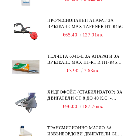
110PRO 1Л.
ПРОФЕСИОНАЛЕН АПАРАТ ЗА
ВРЪЗВАНЕ MAX TAPENER HT-R45C
€65.40
127.91лв.
ТЕЛЧЕТА 604E-L ЗА АПАРАТИ ЗА
ВРЪЗВАНЕ MAX HT-R1 И HT-R45C
MS93305
€3.90
7.63лв.
ХИДРОФОЙЛ (СТАБИЛИЗАТОР) ЗА
ДВИГАТЕЛИ ОТ 8 ДО 40 К.С. -
УНИВЕРСАЛЕН SE SPORT 200
€96.00
187.76лв.
ТРАНСМИСИОННО МАСЛО ЗА
ИЗВЪНБОРДОВИ ДВИГАТЕЛИ GL4