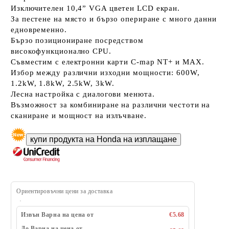
Изключителен
10,4” VGA цветен LCD екран.
За пестене на място и бързо опериране с много данни
едновременно.
Бързо позициониране посредством
високофункционално CPU.
Съвместим с електронни карти C-map NT+ и МАХ.
Избор между различни изходни мощности: 600W,
1.2kW, 1.8kW, 2.5kW, 3kW.
Лесна настройка с диалогови менюта.
Възможност за комбиниране на различни честоти на
сканиране и мощност на излъчване.
Ориентировъчни цени за доставка
Извън Варна на цена от
€5.68
До Варна на цена от