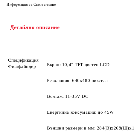
Информация за Съответствие
Детайлно описание
Ние ще се свържем с вас в рамките на работния ден.
Спецификация
Екран: 10,4” TFT цветен LCD
Фишфайндер
Резолюция: 640х480 пиксела
Волтаж: 11-35V DC
Енергийна консумация: до 45W
Външни размери в мм: 284(В)х268(Ш)х1