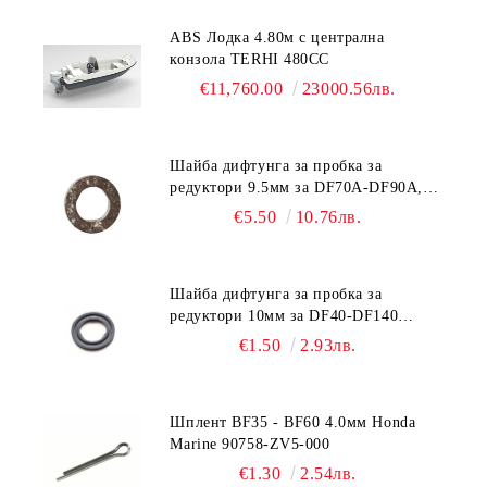
ABS Лодка 4.80м с централна
конзола TERHI 480CC
€11,760.00
23000.56лв.
Шайба дифтунга за пробка за
редуктори 9.5мм за DF70A-DF90A,
DF150-DF350 Suzuki 09168-10038
€5.50
10.76лв.
Шайба дифтунга за пробка за
редуктори 10мм за DF40-DF140
Suzuki 09168-10022
€1.50
2.93лв.
Шплент BF35 - BF60 4.0мм Honda
Marine 90758-ZV5-000
€1.30
2.54лв.