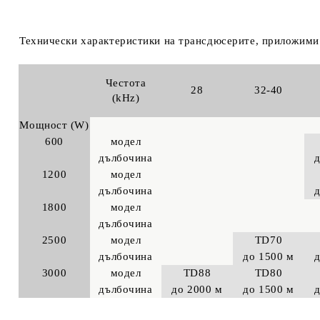
Технически характеристики на трансдюсерите, приложими
Честота
28
32-40
(kHz)
Мощност (W)
600
модел
дълбочина
1200
модел
дълбочина
1800
модел
дълбочина
2500
модел
TD70
дълбочина
до 1500 м
3000
модел
TD88
TD80
дълбочина
до 2000 м
до 1500 м