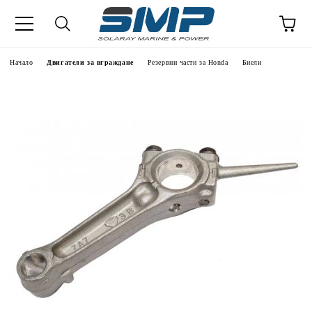
Начало
Двигатели за вграждане
Резервни части за Honda
Биели