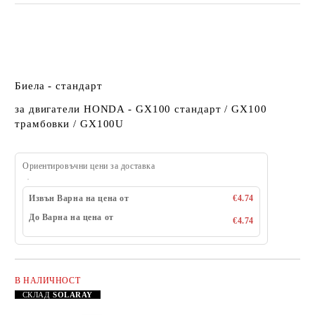
Биела - стандарт
за двигатели HONDA - GX100 стандарт / GX100
трамбовки / GX100U
Ориентировъчни цени за доставка
Извън Варна на цена от
€4.74
До Варна на цена от
€4.74
В НАЛИЧНОСТ
Добави в желани
СКЛАД
SOLARAY