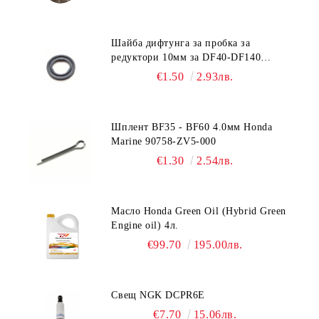
Шайба дифтунга за пробка за
редуктори 10мм за DF40-DF140
Suzuki 09168-10022
€1.50
2.93лв.
Шплент BF35 - BF60 4.0мм Honda
Marine 90758-ZV5-000
€1.30
2.54лв.
Масло Honda Green Oil (Hybrid Green
Engine oil) 4л.
€99.70
195.00лв.
Свещ NGK DCPR6E
€7.70
15.06лв.