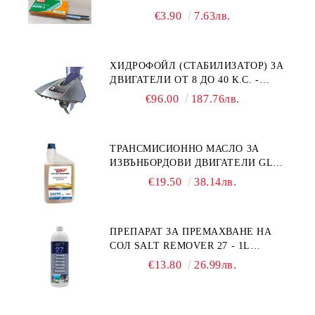
MS93305
€3.90
7.63лв.
ХИДРОФОЙЛ (СТАБИЛИЗАТОР) ЗА
ДВИГАТЕЛИ ОТ 8 ДО 40 К.С. -
УНИВЕРСАЛЕН SE SPORT 200
€96.00
187.76лв.
ТРАНСМИСИОННО МАСЛО ЗА
ИЗВЪНБОРДОВИ ДВИГАТЕЛИ GL4
HONDA MARINE 08251-999-102PRO
€19.50
38.14лв.
1Л.
ПРЕПАРАТ ЗА ПРЕМАХВАНЕ НА
СОЛ SALT REMOVER 27 - 1L
NAUTIC CLEAN
€13.80
26.99лв.