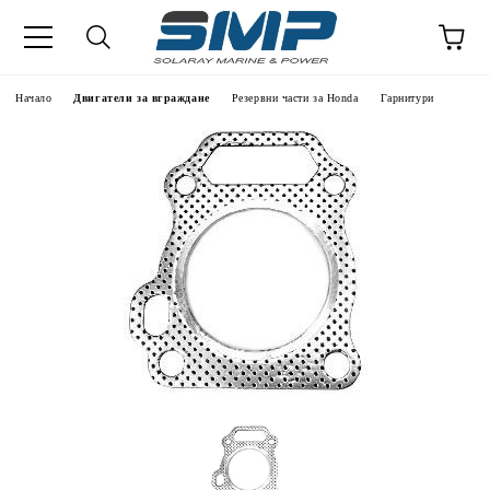
Начало
Двигатели за вграждане
Резервни части за Honda
Гарнитури