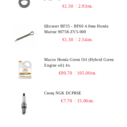
Suzuki 09168-10022
€1.50
2.93лв.
Шплент BF35 - BF60 4.0мм Honda
Marine 90758-ZV5-000
€1.30
2.54лв.
Масло Honda Green Oil (Hybrid Green
Engine oil) 4л.
€99.70
195.00лв.
Свещ NGK DCPR6E
€7.70
15.06лв.