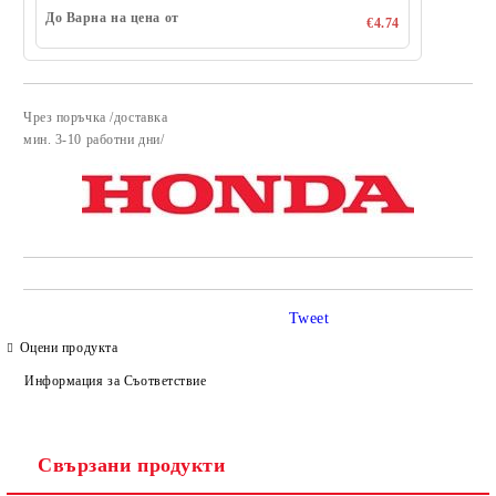
До Варна на цена от
€4.74
Чрез поръчка /доставка
Добави в желани
​мин. 3-10 работни дни/
Tweet
Оцени продукта
Информация за Съответствие
Свързани продукти