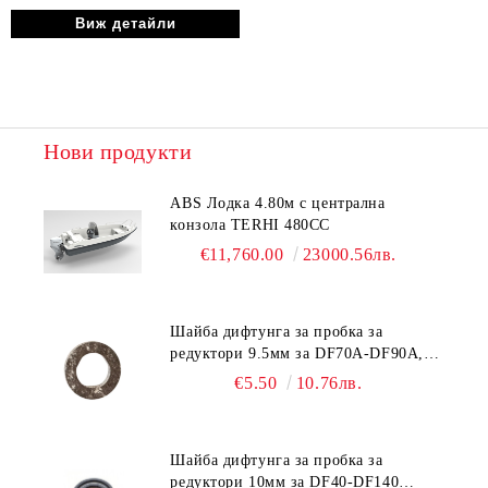
Виж детайли
Нови продукти
ABS Лодка 4.80м с централна
конзола TERHI 480CC
€11,760.00
23000.56лв.
Шайба дифтунга за пробка за
редуктори 9.5мм за DF70A-DF90A,
DF150-DF350 Suzuki 09168-10038
€5.50
10.76лв.
Шайба дифтунга за пробка за
редуктори 10мм за DF40-DF140