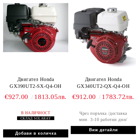
Двигател Honda
Двигател Honda
GX390UT2-SX-Q4-OH
GX340UT2-QX-Q4-OH
€927.00
1813.05лв.
€912.00
1783.72лв.
В НАЛИЧНОСТ
Чрез поръчка /доставка
СКЛАД
SOLARAY
мин. 3-10 работни дни/
Виж детайли