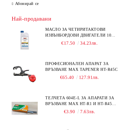
Абонирай се
Най-продавани
МАСЛО ЗА ЧЕТИРИТАКТОВИ
ИЗВЪНБОРДОВИ ДВИГАТЕЛИ 10W-
30 HONDA MARINE 08221-999-
€17.50
34.23лв.
110PRO 1Л.
ПРОФЕСИОНАЛЕН АПАРАТ ЗА
ВРЪЗВАНЕ MAX TAPENER HT-R45C
€65.40
127.91лв.
ТЕЛЧЕТА 604E-L ЗА АПАРАТИ ЗА
ВРЪЗВАНЕ MAX HT-R1 И HT-R45C
MS93305
€3.90
7.63лв.