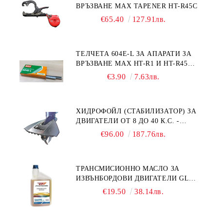
ВРЪЗВАНЕ MAX TAPENER HT-R45C
€65.40
127.91лв.
ТЕЛЧЕТА 604E-L ЗА АПАРАТИ ЗА
ВРЪЗВАНЕ MAX HT-R1 И HT-R45C
MS93305
€3.90
7.63лв.
ХИДРОФОЙЛ (СТАБИЛИЗАТОР) ЗА
ДВИГАТЕЛИ ОТ 8 ДО 40 К.С. -
УНИВЕРСАЛЕН SE SPORT 200
€96.00
187.76лв.
ТРАНСМИСИОННО МАСЛО ЗА
ИЗВЪНБОРДОВИ ДВИГАТЕЛИ GL4
HONDA MARINE 08251-999-102PRO
€19.50
38.14лв.
1Л.