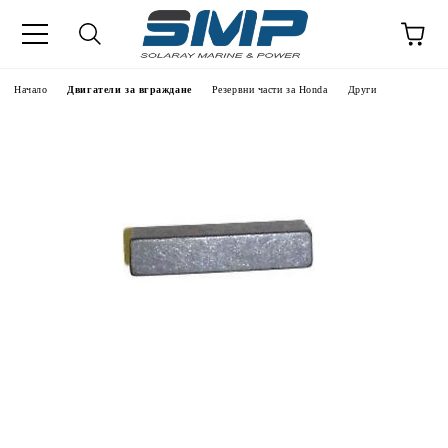
Начало
Двигатели за вграждане
Резервни части за Honda
Други