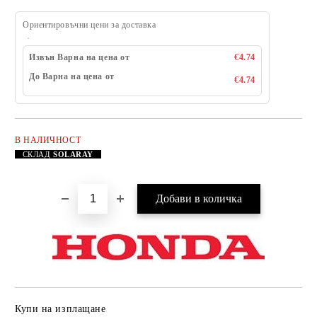
Ориентировъчни цени за доставка
Извън Варна на цена от
€4.74
До Варна на цена от
€4.74
В НАЛИЧНОСТ
Добави в желани
СКЛАД
SOLARAY
Купи на изплащане