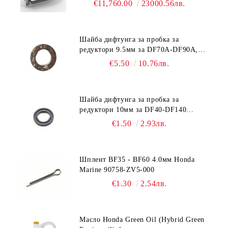
€11,760.00
23000.56лв.
Шайба дифтунга за пробка за
редуктори 9.5мм за DF70A-DF90A,
DF150-DF350 Suzuki 09168-10038
€5.50
10.76лв.
Шайба дифтунга за пробка за
редуктори 10мм за DF40-DF140
Suzuki 09168-10022
€1.50
2.93лв.
Шплент BF35 - BF60 4.0мм Honda
Marine 90758-ZV5-000
€1.30
2.54лв.
Масло Honda Green Oil (Hybrid Green