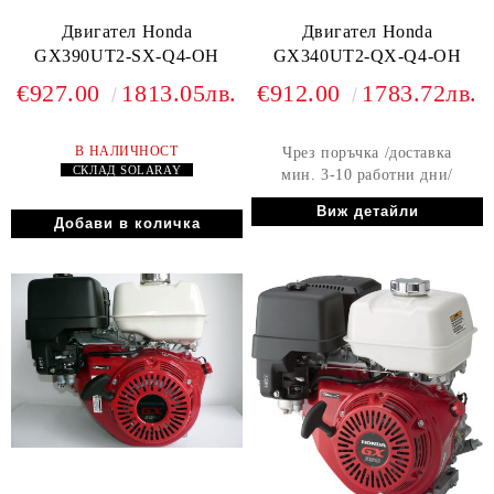
Двигател Honda
Двигател Honda
GX390UT2-SX-Q4-OH
GX340UT2-QX-Q4-OH
€927.00
1813.05лв.
€912.00
1783.72лв.
В НАЛИЧНОСТ
Чрез поръчка /доставка
СКЛАД
SOLARAY
мин. 3-10 работни дни/
Виж детайли