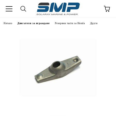
Начало
Двигатели за вграждане
Резервни части за Honda
Други