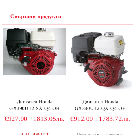
Свързани продукти
Двигател Honda
Двигател Honda
GX390UT2-SX-Q4-OH
GX340UT2-QX-Q4-OH
€927.00
1813.05лв.
€912.00
1783.72лв.
В НАЛИЧНОСТ
Чрез поръчка /доставка