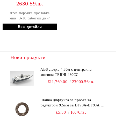
2630.59лв.
Чрез поръчка /доставка
мин. 3-10 работни дни/
Виж детайли
Нови продукти
ABS Лодка 4.80м с централна
конзола TERHI 480CC
€11,760.00
23000.56лв.
Шайба дифтунга за пробка за
редуктори 9.5мм за DF70A-DF90A,
DF150-DF350 Suzuki 09168-10038
€5.50
10.76лв.