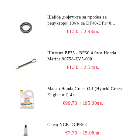
Шайба дифтунга за пробка за
редуктори 10мм за DF40-DF140
Suzuki 09168-10022
€1.50
2.93лв.
Шплент BF35 - BF60 4.0мм Honda
Marine 90758-ZV5-000
€1.30
2.54лв.
Масло Honda Green Oil (Hybrid Green
Engine oil) 4л.
€99.70
195.00лв.
Свещ NGK DCPR6E
€7.70
15.06лв.