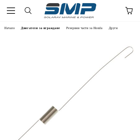
Начало
Двигатели за вграждане
Резервни части за Honda
Други