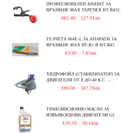
ПРОФЕСИОНАЛЕН АПАРАТ ЗА
ВРЪЗВАНЕ MAX TAPENER HT-R45C
€65.40
127.91лв.
ТЕЛЧЕТА 604E-L ЗА АПАРАТИ ЗА
ВРЪЗВАНЕ MAX HT-R1 И HT-R45C
MS93305
€3.90
7.63лв.
ХИДРОФОЙЛ (СТАБИЛИЗАТОР) ЗА
ДВИГАТЕЛИ ОТ 8 ДО 40 К.С. -
УНИВЕРСАЛЕН SE SPORT 200
€96.00
187.76лв.
ТРАНСМИСИОННО МАСЛО ЗА
ИЗВЪНБОРДОВИ ДВИГАТЕЛИ GL4
HONDA MARINE 08251-999-102PRO
€19.50
38.14лв.
1Л.