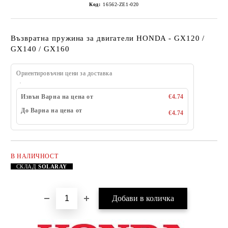
Код:
16562-ZE1-020
Възвратна пружина за двигатели HONDA - GX120 /
GX140 / GX160
Ориентировъчни цени за доставка
Извън Варна на цена от
€4.74
До Варна на цена от
€4.74
В НАЛИЧНОСТ
Добави в желани
СКЛАД
SOLARAY