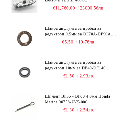
конзола TERHI 480CC
€11,760.00
23000.56лв.
Шайба дифтунга за пробка за
редуктори 9.5мм за DF70A-DF90A,
DF150-DF350 Suzuki 09168-10038
€5.50
10.76лв.
Шайба дифтунга за пробка за
редуктори 10мм за DF40-DF140
Suzuki 09168-10022
€1.50
2.93лв.
Шплент BF35 - BF60 4.0мм Honda
Marine 90758-ZV5-000
€1.30
2.54лв.