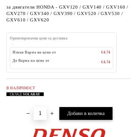
за двигатели HONDA - GXV120 / GXV140 / GXV160 /
GXV270 / GXV340 / GXV390 / GXV520 / GXV530 /
GXV610 / GXV620
Ориентировъчни цени за доставка
Извън Варна на цена от
€4.74
До Варна на цена от
€4.74
В НАЛИЧНОСТ
Добави в желани
СКЛАД
SOLARAY