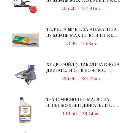
ВРЪЗВАНЕ MAX TAPENER HT-R45C
€65.40
127.91лв.
ТЕЛЧЕТА 604E-L ЗА АПАРАТИ ЗА
ВРЪЗВАНЕ MAX HT-R1 И HT-R45C
MS93305
€3.90
7.63лв.
ХИДРОФОЙЛ (СТАБИЛИЗАТОР) ЗА
ДВИГАТЕЛИ ОТ 8 ДО 40 К.С. -
УНИВЕРСАЛЕН SE SPORT 200
€96.00
187.76лв.
ТРАНСМИСИОННО МАСЛО ЗА
ИЗВЪНБОРДОВИ ДВИГАТЕЛИ GL4
HONDA MARINE 08251-999-102PRO
€19.50
38.14лв.
1Л.