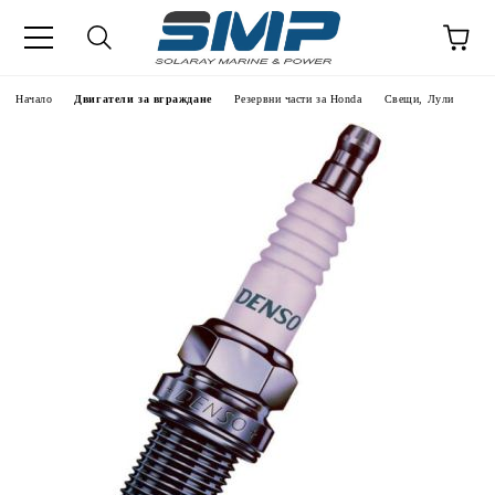
Начало
Двигатели за вграждане
Резервни части за Honda
Свещи, Лули