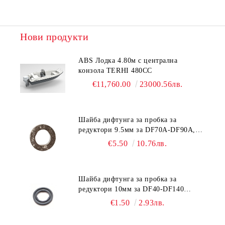
Ние ще се свържем с вас в рамките на работния ден.
Нови продукти
ABS Лодка 4.80м с централна
конзола TERHI 480CC
€11,760.00
23000.56лв.
Шайба дифтунга за пробка за
редуктори 9.5мм за DF70A-DF90A,
DF150-DF350 Suzuki 09168-10038
€5.50
10.76лв.
Шайба дифтунга за пробка за
редуктори 10мм за DF40-DF140
Suzuki 09168-10022
€1.50
2.93лв.