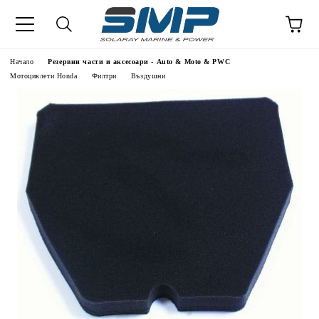
Начало
Резервни части и аксесоари - Auto & Moto & PWC
Мотоциклети Honda
Филтри
Въздушни