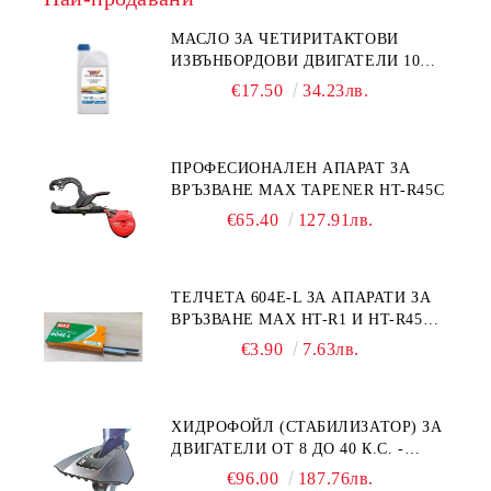
МАСЛО ЗА ЧЕТИРИТАКТОВИ
ИЗВЪНБОРДОВИ ДВИГАТЕЛИ 10W-
30 HONDA MARINE 08221-999-
€17.50
34.23лв.
110PRO 1Л.
ПРОФЕСИОНАЛЕН АПАРАТ ЗА
ВРЪЗВАНЕ MAX TAPENER HT-R45C
€65.40
127.91лв.
ТЕЛЧЕТА 604E-L ЗА АПАРАТИ ЗА
ВРЪЗВАНЕ MAX HT-R1 И HT-R45C
MS93305
€3.90
7.63лв.
ХИДРОФОЙЛ (СТАБИЛИЗАТОР) ЗА
ДВИГАТЕЛИ ОТ 8 ДО 40 К.С. -
УНИВЕРСАЛЕН SE SPORT 200
€96.00
187.76лв.