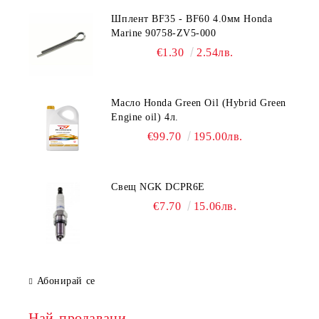
Шплент BF35 - BF60 4.0мм Honda
Marine 90758-ZV5-000
€1.30
2.54лв.
Масло Honda Green Oil (Hybrid Green
Engine oil) 4л.
€99.70
195.00лв.
Свещ NGK DCPR6E
€7.70
15.06лв.
Абонирай се
Най-продавани