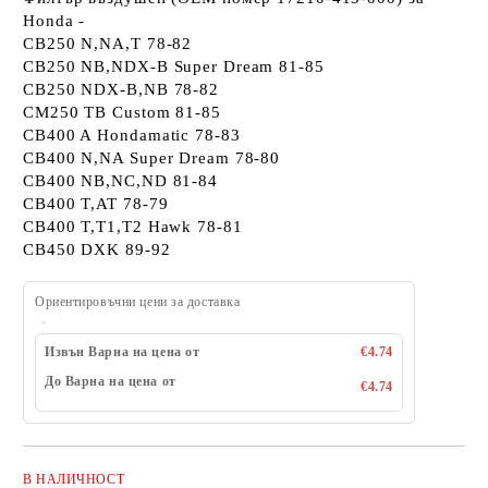
Honda -
CB250 N,NA,T 78-82
CB250 NB,NDX-B Super Dream 81-85
CB250 NDX-B,NB 78-82
CM250 TB Custom 81-85
CB400 A Hondamatic 78-83
CB400 N,NA Super Dream 78-80
CB400 NB,NC,ND 81-84
CB400 T,AT 78-79
CB400 T,T1,T2 Hawk 78-81
CB450 DXK 89-92
Ориентировъчни цени за доставка
Извън Варна на цена от
€4.74
До Варна на цена от
€4.74
В НАЛИЧНОСТ
Добави в желани