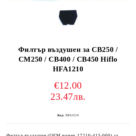
Филтър въздушен за CB250 /
CM250 / CB400 / CB450 Hiflo
HFA1210
€12.00
23.47лв.
Код:
HFA1210
Филтър въздушен (OEM номер 17210-413-000) за