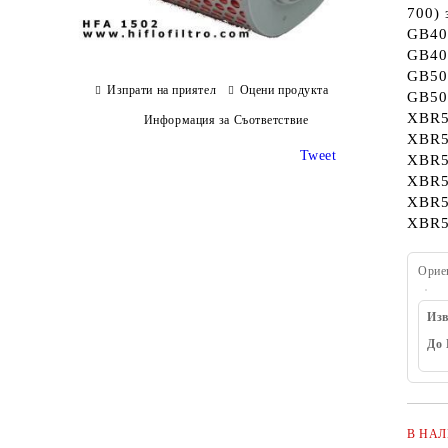
700) 
GB400
GB40
GB50
Изпрати на приятел
Оцени продукта
GB50
XBR5
Информация за Съответствие
XBR5
Tweet
XBR5
XBR5
XBR50
XBR50
Орие
Изв
До 
В НА