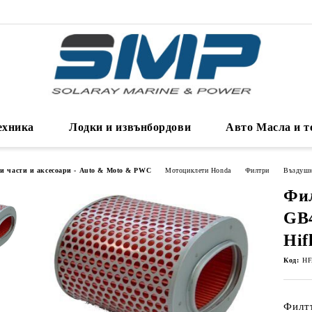
ехника
Лодки и извънбордови
Авто Масла и т
ни части и аксесоари - Auto & Moto & PWC
Мотоциклети Honda
Филтри
Въздуш
Фил
GB4
Hif
Код:
HF
Филт