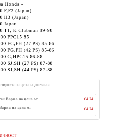
за Honda -
 F,F2 (Japan)
0 H3 (Japan)
0 Japan
0 TT, K Clubman 89-90
00 FPC15 85
00 FG,FH (27 PS) 85-86
00 FG,FH (42 PS) 85-86
00 G,HPC15 86-88
0 SJ,SH (27 PS) 87-88
0 SJ,SH (44 PS) 87-88
нтировъчни цени за доставка
ън Варна на цена от
€4.74
Варна на цена от
€4.74
ЛИЧНОСТ