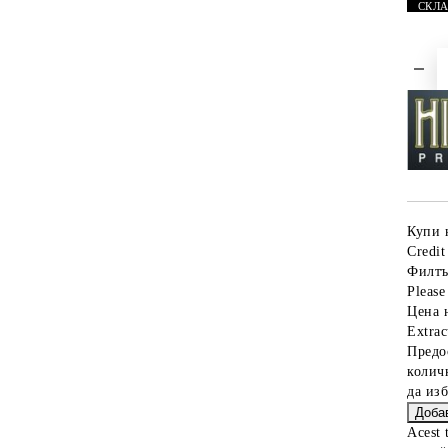
СКЛ
Купи 
Credit
Филтъ
Please 
Цена 
Extrac
Предо
колич
да из
Acest 