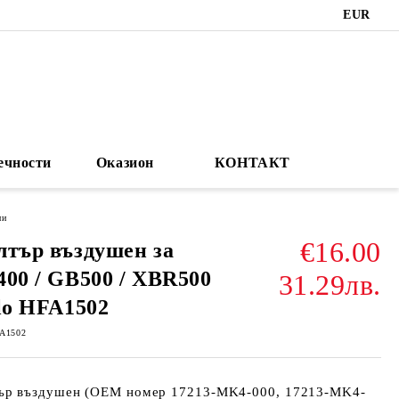
EUR
ечности
Оказион
КОНТАКТ
ни
€16.00
тър въздушен за
00 / GB500 / XBR500
31.29лв.
lo HFA1502
A1502
ър въздушен (OEM номер 17213-MK4-000, 17213-MK4-