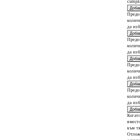
cumpăr
Предо
колич
да из
Предо
колич
да из
Предо
колич
да из
Предо
колич
да из
Когат
вместо
към тя
Отлож