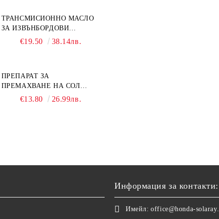
ТРАНСМИСИОННО МАСЛО
ЗА ИЗВЪНБОРДОВИ
ДВИГАТЕЛИ GL4 HONDA
€19.50
38.14лв.
MARINE 08251-999-102PRO
1Л.
ПРЕПАРАТ ЗА
ПРЕМАХВАНЕ НА СОЛ
SALT REMOVER 27 - 1L
€13.80
26.99лв.
NAUTIC CLEAN
Информация за контакти:
Имейл:
office@honda-solaray