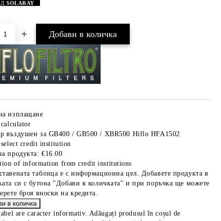
АД
SOLARAY
Добави в желани
на изплащане
 calculator
р въздушен за GB400 / GB500 / XBR500 Hiflo HFA1502
select credit institution
на продукта:
€16.00
tion of information from credit institutions
ставената таблица е с информационна цел. Добавете продукта в
ката си с бутона "Добави в количката" и при поръчка ще можете
берете броя вноски на кредита.
tabel are caracter informativ. Adăugați produsul în coșul de