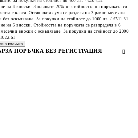
ване. За покупки на стойност до 400 лв. / €204,52
не на 4 вноски. Заплащате 20% от стойността на поръчката си
мента с карта. Останалата сума се разделя на 3 равни месечни
 без оскъпяване. За покупки на стойност до 1000 лв. / €511.31
не на 6 вноски. Стойността на поръчката се разпределя в 6
 месечни вноски с оскъпяване. За покупки на стойност до 2000
€1022.61
ЪРЗА ПОРЪЧКА БЕЗ РЕГИСТРАЦИЯ
МО ПОПЪЛНЕТЕ 4 ПОЛЕТА
е ще се свържем с вас в рамките на работния ден.