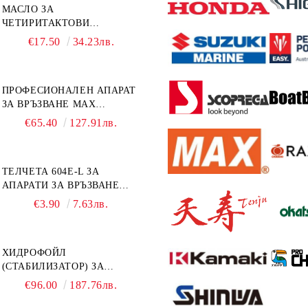
МАСЛО ЗА
ЧЕТИРИТАКТОВИ
ИЗВЪНБОРДОВИ
€17.50
34.23лв.
ДВИГАТЕЛИ 10W-30 HONDA
MARINE 08221-999-110PRO
1Л.
ПРОФЕСИОНАЛЕН АПАРАТ
ЗА ВРЪЗВАНЕ MAX
TAPENER HT-R45C
€65.40
127.91лв.
ТЕЛЧЕТА 604E-L ЗА
АПАРАТИ ЗА ВРЪЗВАНЕ
MAX HT-R1 И HT-R45C
€3.90
7.63лв.
MS93305
ХИДРОФОЙЛ
(СТАБИЛИЗАТОР) ЗА
ДВИГАТЕЛИ ОТ 8 ДО 40
€96.00
187.76лв.
К.С. - УНИВЕРСАЛЕН SE
SPORT 200