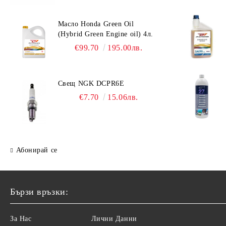
Масло Honda Green Oil
(Hybrid Green Engine oil) 4л.
€99.70
195.00лв.
Свещ NGK DCPR6E
€7.70
15.06лв.
Абонирай се
Бързи връзки:
За Нас
Лични Данни