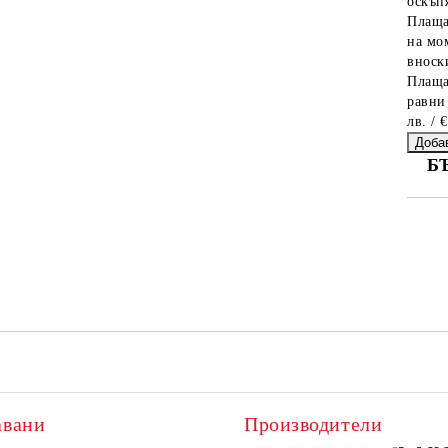
оскъпя
Плаща
на мо
вноски
Плаща
равни
лв. / 
Б
СА
Ни
авани
Производители