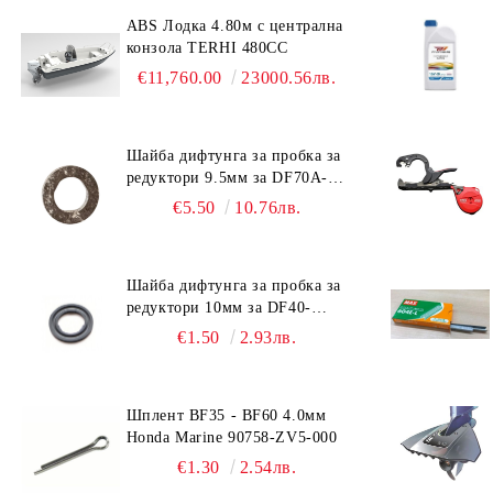
ABS Лодка 4.80м с централна
конзола TERHI 480CC
€11,760.00
23000.56лв.
Шайба дифтунга за пробка за
редуктори 9.5мм за DF70A-
DF90A, DF150-DF350 Suzuki
€5.50
10.76лв.
09168-10038
Шайба дифтунга за пробка за
редуктори 10мм за DF40-
DF140 Suzuki 09168-10022
€1.50
2.93лв.
Шплент BF35 - BF60 4.0мм
Honda Marine 90758-ZV5-000
€1.30
2.54лв.