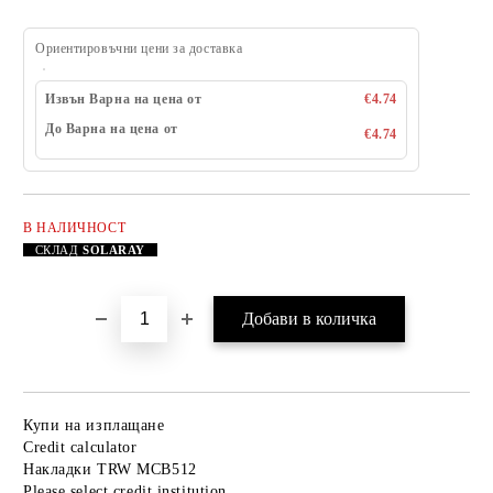
Ориентировъчни цени за доставка
Извън Варна на цена от
€4.74
До Варна на цена от
€4.74
В НАЛИЧНОСТ
Добави в желани
СКЛАД
SOLARAY
Купи на изплащане
Credit calculator
Накладки TRW MCB512
Please select credit institution