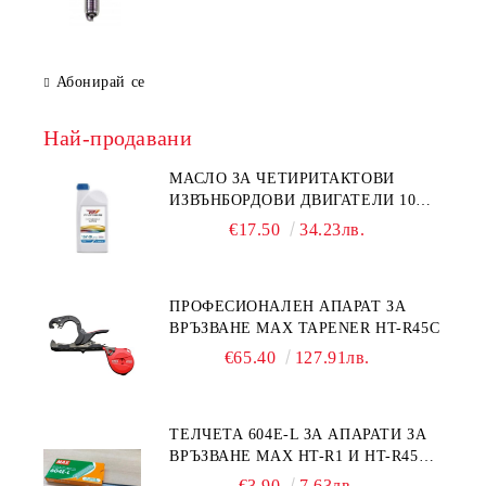
Абонирай се
Най-продавани
МАСЛО ЗА ЧЕТИРИТАКТОВИ
ИЗВЪНБОРДОВИ ДВИГАТЕЛИ 10W-
30 HONDA MARINE 08221-999-
€17.50
34.23лв.
110PRO 1Л.
ПРОФЕСИОНАЛЕН АПАРАТ ЗА
ВРЪЗВАНЕ MAX TAPENER HT-R45C
€65.40
127.91лв.
ТЕЛЧЕТА 604E-L ЗА АПАРАТИ ЗА
ВРЪЗВАНЕ MAX HT-R1 И HT-R45C
MS93305
€3.90
7.63лв.