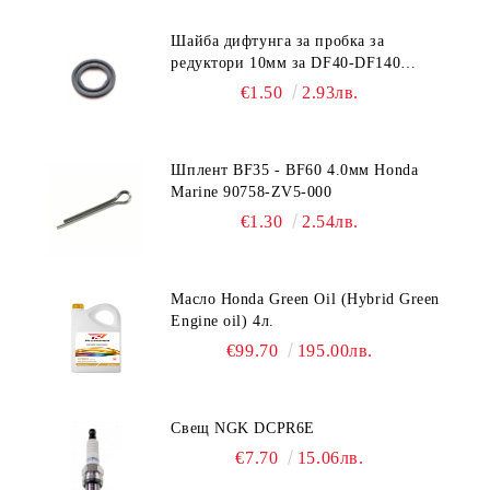
Шайба дифтунга за пробка за
редуктори 10мм за DF40-DF140
Suzuki 09168-10022
€1.50
2.93лв.
Шплент BF35 - BF60 4.0мм Honda
Marine 90758-ZV5-000
€1.30
2.54лв.
Масло Honda Green Oil (Hybrid Green
Engine oil) 4л.
€99.70
195.00лв.
Свещ NGK DCPR6E
€7.70
15.06лв.