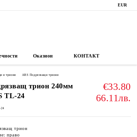
EUR
ечности
Оказион
КОНТАКТ
и и триони
ARS Подрязващи триони
€33.80
рязващ трион 240мм
 TL-24
66.11лв.
-24
язващ трион
е: право