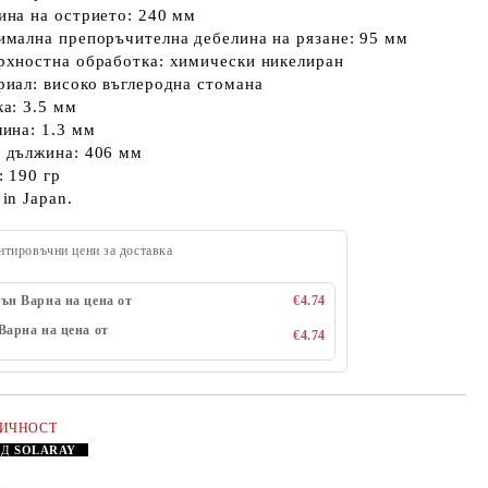
на на острието: 240 мм
мална препоръчителна дебелина на рязане: 95 мм
рхностна обработка: химически никелиран
иал: високо въглеродна стомана
а: 3.5 мм
ина: 1.3 мм
 дължина: 406 мм
: 190 гр
in Japan.
нтировъчни цени за доставка
ън Варна на цена от
€4.74
Варна на цена от
€4.74
ЛИЧНОСТ
АД
SOLARAY
Добави в желани