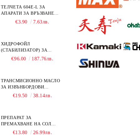
ТЕЛЧЕТА 604E-L ЗА
АПАРАТИ ЗА ВРЪЗВАНЕ
MAX HT-R1 И HT-R45C
€3.90
7.63лв.
MS93305
ХИДРОФОЙЛ
(СТАБИЛИЗАТОР) ЗА
ДВИГАТЕЛИ ОТ 8 ДО 40
€96.00
187.76лв.
К.С. - УНИВЕРСАЛЕН SE
SPORT 200
ТРАНСМИСИОННО МАСЛО
ЗА ИЗВЪНБОРДОВИ
ДВИГАТЕЛИ GL4 HONDA
€19.50
38.14лв.
MARINE 08251-999-102PRO
1Л.
ПРЕПАРАТ ЗА
ПРЕМАХВАНЕ НА СОЛ
SALT REMOVER 27 - 1L
€13.80
26.99лв.
NAUTIC CLEAN