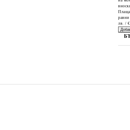
на мо
вноски
Плаща
равни
лв. / 
Б
СА
Ни