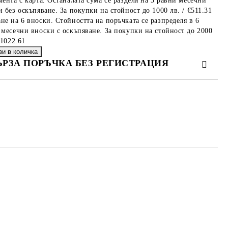
мента с карта. Останалата сума се разделя на 3 равни месечни
 без оскъпяване. За покупки на стойност до 1000 лв. / €511.31
не на 6 вноски. Стойността на поръчката се разпределя в 6
 месечни вноски с оскъпяване. За покупки на стойност до 2000
€1022.61
ЪРЗА ПОРЪЧКА БЕЗ РЕГИСТРАЦИЯ
МО ПОПЪЛНЕТЕ 4 ПОЛЕТА
е ще се свържем с вас в рамките на работния ден.