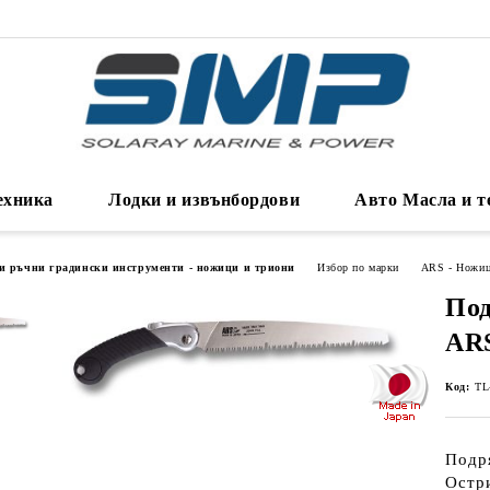
ехника
Лодки и извънбордови
Авто Масла и т
и ръчни градински инструменти - ножици и триони
Избор по марки
ARS - Ножиц
Под
ARS
Код:
TL
Подр
Остри