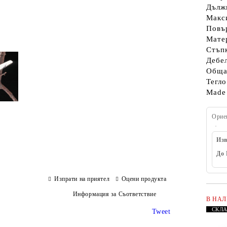
Дължи
Макси
Повъ
Матер
Стъпк
Дебел
Обща
Тегло
Made 
Орие
Изв
До 
Изпрати на приятел
Оцени продукта
Информация за Съответствие
В НА
СКЛ
Tweet