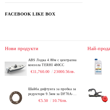
Honda
Окачване
Акумулатори
Джетове
Употребявани и ПРОМО лодки,
FACEBOOK LIKE BOX
Елементи по двигател
Накладки
двигатели, оборудване за лодки
Съединители
Свещи
Употребявани Резервни части
Разни
Съединители
Пружини
Филтри
Нови продукти
Най-прод
Феродови дискове
Маслени
Огледала
Въздушни
Аксесоари
ABS Лодка 4.80м с централна
конзола TERHI 480CC
Разни
€11,760.00
23000.56лв.
Шайба дифтунга за пробка за
редуктори 9.5мм за DF70A-
DF90A, DF150-DF350 Suzuki
€5.50
10.76лв.
09168-10038