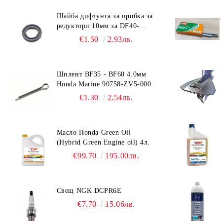
Шайба дифтунга за пробка за
редуктори 10мм за DF40-
DF140 Suzuki 09168-10022
€1.50
2.93лв.
Шплент BF35 - BF60 4.0мм
Honda Marine 90758-ZV5-000
€1.30
2.54лв.
Масло Honda Green Oil
(Hybrid Green Engine oil) 4л.
€99.70
195.00лв.
Свещ NGK DCPR6E
€7.70
15.06лв.