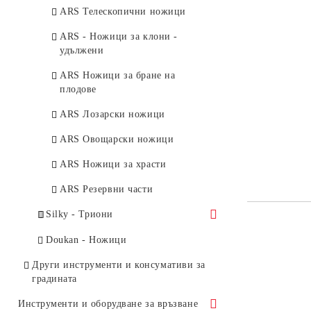
ARS Телескопични ножици
Джобове и чанти за седалки
Tenju Корди
ARS - Ножици за клони -
Чанти за транспортиране
Tenju Сърпове
удължени
Почистващи препарати
ARS Ножици за бране на
Резервни части и аксесоари
плодове
Стълби
ARS Лозарски ножици
Колела за теглене на лодки
ARS Овощарски ножици
Фишфайндери - Сонари HONDEX
ARS Ножици за храсти
Гребла за SUP
ARS Резервни части
Silky - Триони
Silky Триони с извито острие
Doukan - Ножици
Silky Триони с право острие
Други инструменти и консумативи за
градината
Silky Сгъваеми триони с
извито острие
Инструменти и оборудване за връзване