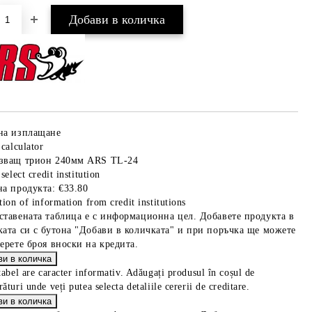
на изплащане
 calculator
зващ трион 240мм ARS TL-24
select credit institution
на продукта:
€33.80
tion of information from credit institutions
ставената таблица е с информационна цел. Добавете продукта в
ката си с бутона "Добави в количката" и при поръчка ще можете
берете броя вноски на кредита.
tabel are caracter informativ. Adăugați produsul în coșul de
ături unde veți putea selecta detaliile cererii de creditare.