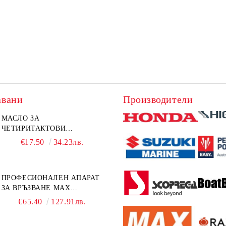
авани
Производители
МАСЛО ЗА
ЧЕТИРИТАКТОВИ
ИЗВЪНБОРДОВИ
€17.50
34.23лв.
ДВИГАТЕЛИ 10W-30 HONDA
MARINE 08221-999-110PRO
1Л.
ПРОФЕСИОНАЛЕН АПАРАТ
ЗА ВРЪЗВАНЕ MAX
TAPENER HT-R45C
€65.40
127.91лв.