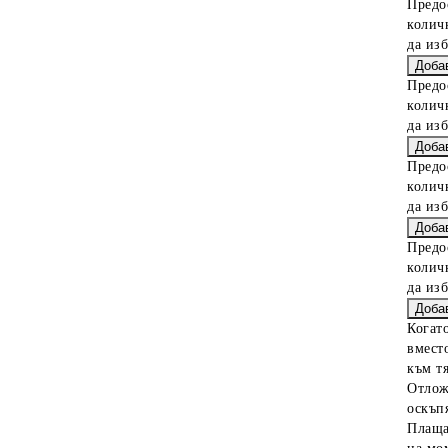
Предо
колич
да из
Предо
колич
да из
Предо
колич
да из
Предо
колич
да из
Когат
вместо
към тя
Отлож
оскъпя
Плаща