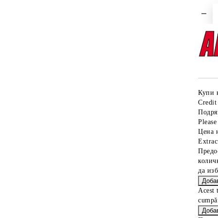
Купи 
Credit
Подря
Please 
Цена 
Extrac
Предо
колич
да из
Acest 
cumpăr