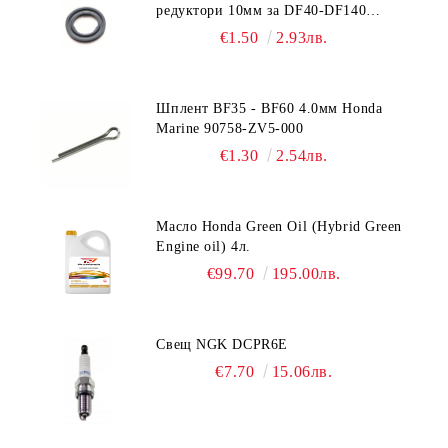
редуктори 10мм за DF40-DF140
Suzuki 09168-10022
€1.50
2.93лв.
Шплент BF35 - BF60 4.0мм Honda
Marine 90758-ZV5-000
€1.30
2.54лв.
Масло Honda Green Oil (Hybrid Green
Engine oil) 4л.
€99.70
195.00лв.
Свещ NGK DCPR6E
€7.70
15.06лв.