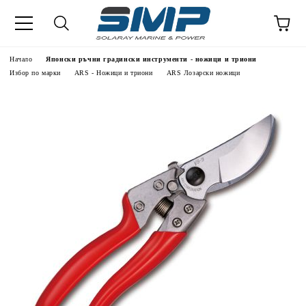
Начало
Японски ръчни градински инструменти - ножици и триони
Избор по марки
ARS - Ножици и триони
ARS Лозарски ножици