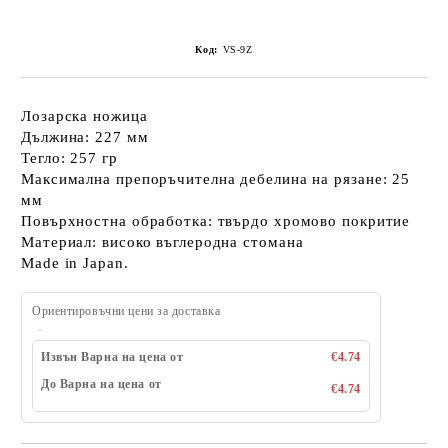
Код:
VS-9Z
Лозарска ножица
Дължина: 227 мм
Тегло: 257 гр
Максимална препоръчителна дебелина на рязане: 25
мм
Повърхностна обработка: твърдо хромово покритие
Материал: високо въглеродна стомана
Made in Japan.
Ориентировъчни цени за доставка
Извън Варна на цена от
€4.74
До Варна на цена от
€4.74