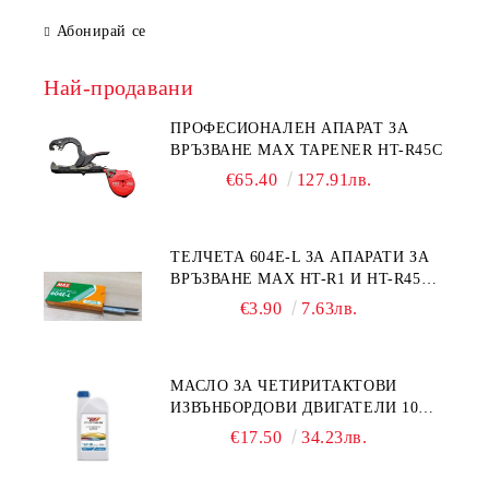
Абонирай се
Най-продавани
ПРОФЕСИОНАЛЕН АПАРАТ ЗА
ВРЪЗВАНЕ MAX TAPENER HT-R45C
€65.40
127.91лв.
ТЕЛЧЕТА 604E-L ЗА АПАРАТИ ЗА
ВРЪЗВАНЕ MAX HT-R1 И HT-R45C
MS93305
€3.90
7.63лв.
МАСЛО ЗА ЧЕТИРИТАКТОВИ
ИЗВЪНБОРДОВИ ДВИГАТЕЛИ 10W-
30 HONDA MARINE 08221-999-
€17.50
34.23лв.
110PRO 1Л.