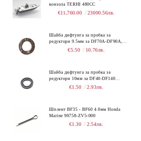
конзола TERHI 480CC
€11,760.00
23000.56лв.
Шайба дифтунга за пробка за
редуктори 9.5мм за DF70A-DF90A,
DF150-DF350 Suzuki 09168-10038
€5.50
10.76лв.
Шайба дифтунга за пробка за
редуктори 10мм за DF40-DF140
Suzuki 09168-10022
€1.50
2.93лв.
Шплент BF35 - BF60 4.0мм Honda
Marine 90758-ZV5-000
€1.30
2.54лв.