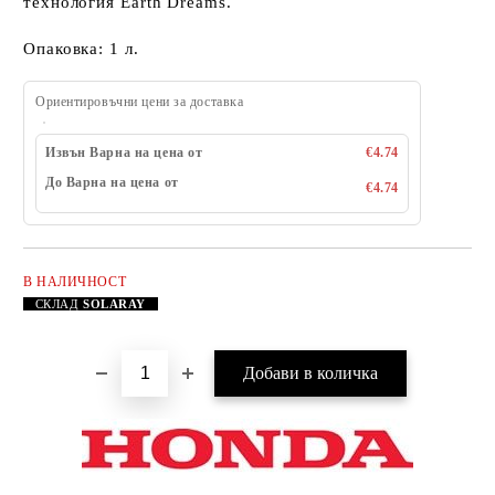
технология Earth Dreams.
Опаковка: 1 л.
Ориентировъчни цени за доставка
Извън Варна на цена от
€4.74
До Варна на цена от
€4.74
В НАЛИЧНОСТ
Добави в желани
СКЛАД
SOLARAY