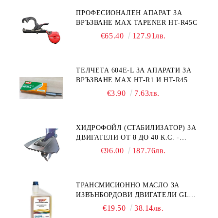
ПРОФЕСИОНАЛЕН АПАРАТ ЗА
ВРЪЗВАНЕ MAX TAPENER HT-R45C
€65.40
127.91лв.
ТЕЛЧЕТА 604E-L ЗА АПАРАТИ ЗА
ВРЪЗВАНЕ MAX HT-R1 И HT-R45C
MS93305
€3.90
7.63лв.
ХИДРОФОЙЛ (СТАБИЛИЗАТОР) ЗА
ДВИГАТЕЛИ ОТ 8 ДО 40 К.С. -
УНИВЕРСАЛЕН SE SPORT 200
€96.00
187.76лв.
ТРАНСМИСИОННО МАСЛО ЗА
ИЗВЪНБОРДОВИ ДВИГАТЕЛИ GL4
HONDA MARINE 08251-999-102PRO
€19.50
38.14лв.
1Л.