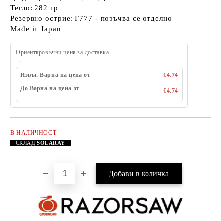
Тегло: 282 гр
Резервно острие: F777 - поръчва се отделно
Made in Japan
Ориентировъчни цени за доставка
Извън Варна на цена от
€4.74
До Варна на цена от
€4.74
В НАЛИЧНОСТ
Добави в желани
СКЛАД
SOLARAY