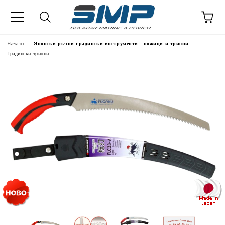
Начало
Японски ръчни градински инструменти - ножици и триони
Градински триони