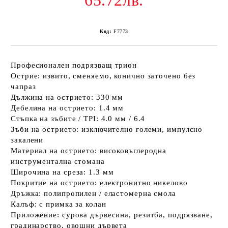
65.72лв.
Код:
F7773
Професионален подрязващ трион
Острие: извито, сменяемо, конично заточено без
чапраз
Дължина на острието: 330 мм
Дебелина на острието: 1.4 мм
Стъпка на зъбите / TPI: 4.0 мм / 6.4
Зъби на острието: изключително големи, импулсно
закалени
Материал на острието: високовъглеродна
инструментална стомана
Широчина на среза: 1.3 мм
Покритие на острието: електронитно никелово
Дръжка: полипропилен / еластомерна смола
Калъф: с примка за колан
Приложение: сурова дървесина, резитба, подрязване,
градинарство, овощни дървета