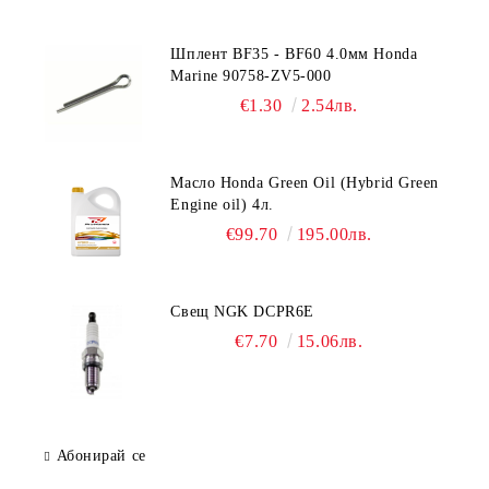
Шплент BF35 - BF60 4.0мм Honda
Marine 90758-ZV5-000
€1.30
2.54лв.
Масло Honda Green Oil (Hybrid Green
Engine oil) 4л.
€99.70
195.00лв.
Свещ NGK DCPR6E
€7.70
15.06лв.
Абонирай се