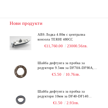
Нови продукти
ABS Лодка 4.80м с централна
конзола TERHI 480CC
€11,760.00
23000.56лв.
Шайба дифтунга за пробка за
редуктори 9.5мм за DF70A-DF90A,
DF150-DF350 Suzuki 09168-10038
€5.50
10.76лв.
Шайба дифтунга за пробка за
редуктори 10мм за DF40-DF140
Suzuki 09168-10022
€1.50
2.93лв.