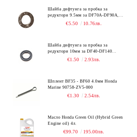
Шайба дифтунга за пробка за
редуктори 9.5мм за DF70A-DF90A,
DF150-DF350 Suzuki 09168-10038
€5.50
10.76лв.
Шайба дифтунга за пробка за
редуктори 10мм за DF40-DF140
Suzuki 09168-10022
€1.50
2.93лв.
Шплент BF35 - BF60 4.0мм Honda
Marine 90758-ZV5-000
€1.30
2.54лв.
Масло Honda Green Oil (Hybrid Green
Engine oil) 4л.
€99.70
195.00лв.