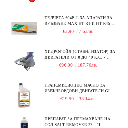
ТЕЛЧЕТА 604E-L ЗА АПАРАТИ ЗА
ВРЪЗВАНЕ MAX HT-R1 И HT-R45C
MS93305
€3.90
7.63лв.
ХИДРОФОЙЛ (СТАБИЛИЗАТОР) ЗА
ДВИГАТЕЛИ ОТ 8 ДО 40 К.С. -
УНИВЕРСАЛЕН SE SPORT 200
€96.00
187.76лв.
ТРАНСМИСИОННО МАСЛО ЗА
ИЗВЪНБОРДОВИ ДВИГАТЕЛИ GL4
HONDA MARINE 08251-999-102PRO
€19.50
38.14лв.
1Л.
ПРЕПАРАТ ЗА ПРЕМАХВАНЕ НА
СОЛ SALT REMOVER 27 - 1L