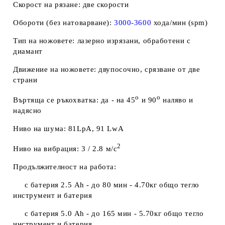
Скорост на рязане: две скорости
Обороти (без натоварване):
3000-3600
хода/мин (spm)
Тип на ножовете: лазерно изрязани, обработени с
диамант
Движение на ножовете: двупосочно, срязване от две
страни
о
о
Въртяща се ръкохватка: да - на 45
и 90
наляво и
надясно
Ниво на шума: 81LpA, 91 LwA
2
Ниво на вибрация: 3 / 2.8 м/с
Продължителност на работа:
с батерия 2.5 Ah - до 80 мин -
4.70кг общо тегло
инструмент и батерия
с батерия 5.0 Ah - до 165 мин -
5.70кг общо тегло
инструмент и батерия