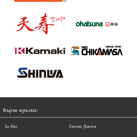
Бързи връзки:
За Нас
Лични Данни