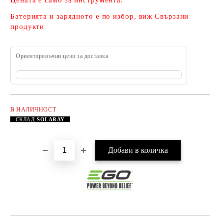
Цената е само за инструмента.
Батерията и зарядното е по избор, виж Свързани
продукти
Ориентировъчни цени за доставка
В НАЛИЧНОСТ
Добави в желани
СКЛАД
SOLARAY