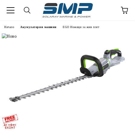
Начало
Акумулаторни машини
EGO Ножици за жив плет