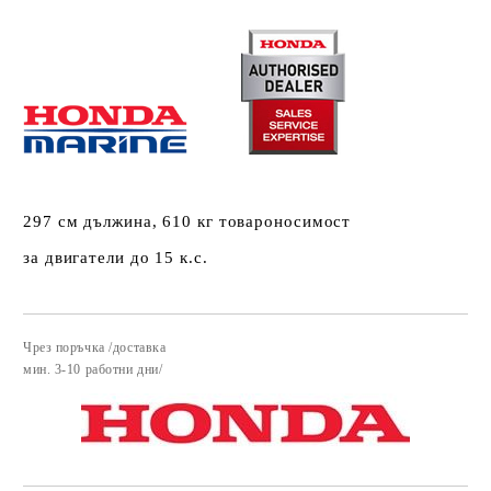
297 см дължина, 610 кг товароносимост
за двигатели до 15 к.с.
Чрез поръчка /доставка
Добави в желани
​мин. 3-10 работни дни/