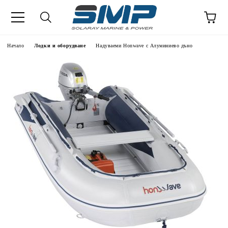
Начало
Лодки и оборудване
Надуваеми Honwave с Алуминиево дъно