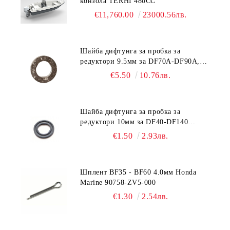
конзола TERHI 480CC
€11,760.00
23000.56лв.
Шайба дифтунга за пробка за
редуктори 9.5мм за DF70A-DF90A,
DF150-DF350 Suzuki 09168-10038
€5.50
10.76лв.
Шайба дифтунга за пробка за
редуктори 10мм за DF40-DF140
Suzuki 09168-10022
€1.50
2.93лв.
Шплент BF35 - BF60 4.0мм Honda
Marine 90758-ZV5-000
€1.30
2.54лв.