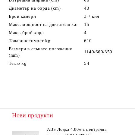
Вътрешна ширина (cm)
68
Диаметър на борда (cm)
43
Брой камери
3 + кил
Макс. мощност на двигателя к.с.
15
Макс. брой хора
4
Товароносимост kg
610
Размери в сгънато положение
1140/660/350
(mm)
Тегло kg
54
Нови продукти
ABS Лодка 4.80м с централна