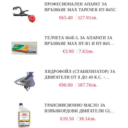
ПРОФЕСИОНАЛЕН АПАРАТ ЗА
ВРЪЗВАНЕ MAX TAPENER HT-R45C
€65.40
127.91лв.
ТЕЛЧЕТА 604E-L ЗА АПАРАТИ ЗА
ВРЪЗВАНЕ MAX HT-R1 И HT-R45C
MS93305
€3.90
7.63лв.
ХИДРОФОЙЛ (СТАБИЛИЗАТОР) ЗА
ДВИГАТЕЛИ ОТ 8 ДО 40 К.С. -
УНИВЕРСАЛЕН SE SPORT 200
€96.00
187.76лв.
ТРАНСМИСИОННО МАСЛО ЗА
ИЗВЪНБОРДОВИ ДВИГАТЕЛИ GL4
HONDA MARINE 08251-999-102PRO
€19.50
38.14лв.
1Л.