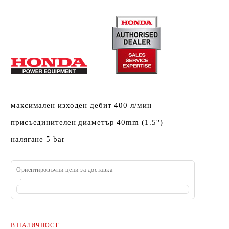
максимален изходен дебит 400 л/мин
присъединителен диаметър 40mm (1.5'')
налягане 5 bar
Ориентировъчни цени за доставка
В НАЛИЧНОСТ
Добави в желани