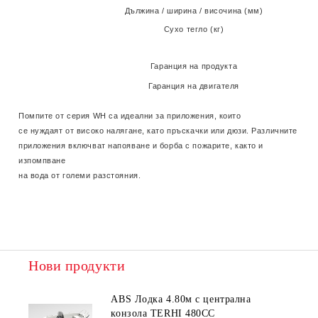
Дължина / ширина / височина (мм)
Сухо тегло (кг)
Гаранция на продукта
Гаранция на двигателя
Помпите от серия WH са идеални за приложения, които
се нуждаят от високо налягане, като пръскачки или дюзи. Различните
приложения включват напояване и борба с пожарите, както и
изпомпване
на вода от големи разстояния.
Нови продукти
ABS Лодка 4.80м с централна
конзола TERHI 480CC