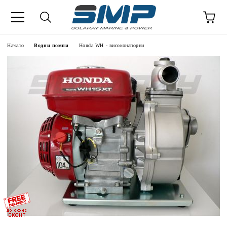
Начало
Водни помпи
Honda WH - високонапорни