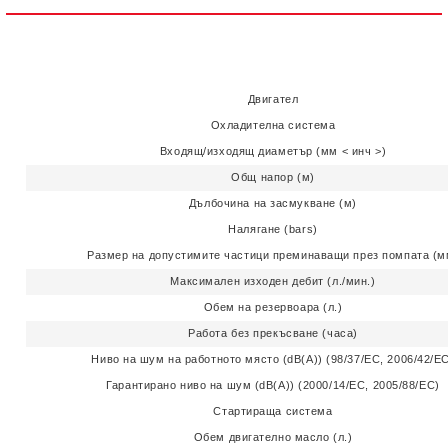
Ние ще се свържем с вас в рамките на работния ден.
Двигател
Охладителна система
Входящ/изходящ диаметър (мм < инч >)
Общ напор (м)
Дълбочина на засмукване (м)
Налягане (bars)
Размер на допустимите частици преминаващи през помпата (м
Максимален изходен дебит (л./мин.)
Обем на резервоара (л.)
Работа без прекъсване (часа)
Ниво на шум на работното място (dB(A)) (98/37/EC, 2006/42/E
Гарантирано ниво на шум (dB(A)) (2000/14/EC, 2005/88/EC)
Стартираща система
Обем двигателно масло (л.)