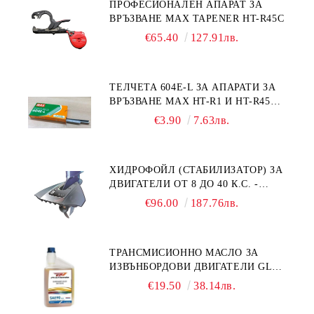
ПРОФЕСИОНАЛЕН АПАРАТ ЗА
ВРЪЗВАНЕ MAX TAPENER HT-R45C
€65.40
127.91лв.
ТЕЛЧЕТА 604E-L ЗА АПАРАТИ ЗА
ВРЪЗВАНЕ MAX HT-R1 И HT-R45C
MS93305
€3.90
7.63лв.
ХИДРОФОЙЛ (СТАБИЛИЗАТОР) ЗА
ДВИГАТЕЛИ ОТ 8 ДО 40 К.С. -
УНИВЕРСАЛЕН SE SPORT 200
€96.00
187.76лв.
ТРАНСМИСИОННО МАСЛО ЗА
ИЗВЪНБОРДОВИ ДВИГАТЕЛИ GL4
HONDA MARINE 08251-999-102PRO
€19.50
38.14лв.
1Л.