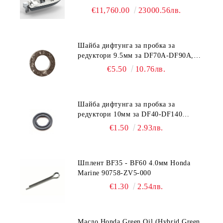
€11,760.00
23000.56лв.
Шайба дифтунга за пробка за
редуктори 9.5мм за DF70A-DF90A,
DF150-DF350 Suzuki 09168-10038
€5.50
10.76лв.
Шайба дифтунга за пробка за
редуктори 10мм за DF40-DF140
Suzuki 09168-10022
€1.50
2.93лв.
Шплент BF35 - BF60 4.0мм Honda
Marine 90758-ZV5-000
€1.30
2.54лв.
Масло Honda Green Oil (Hybrid Green