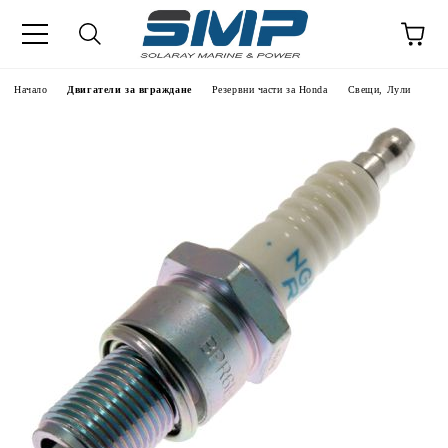
Начало
Двигатели за вграждане
Резервни части за Honda
Свещи, Лули