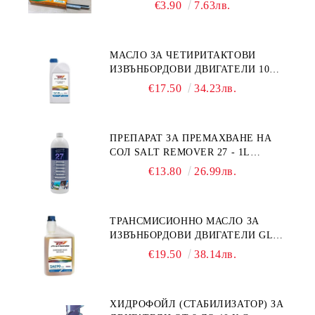
MS93305
€3.90
7.63лв.
МАСЛО ЗА ЧЕТИРИТАКТОВИ
ИЗВЪНБОРДОВИ ДВИГАТЕЛИ 10W-
30 HONDA MARINE 08221-999-
€17.50
34.23лв.
110PRO 1Л.
ПРЕПАРАТ ЗА ПРЕМАХВАНЕ НА
СОЛ SALT REMOVER 27 - 1L
NAUTIC CLEAN
€13.80
26.99лв.
ТРАНСМИСИОННО МАСЛО ЗА
ИЗВЪНБОРДОВИ ДВИГАТЕЛИ GL4
HONDA MARINE 08251-999-102PRO
€19.50
38.14лв.
1Л.
ХИДРОФОЙЛ (СТАБИЛИЗАТОР) ЗА