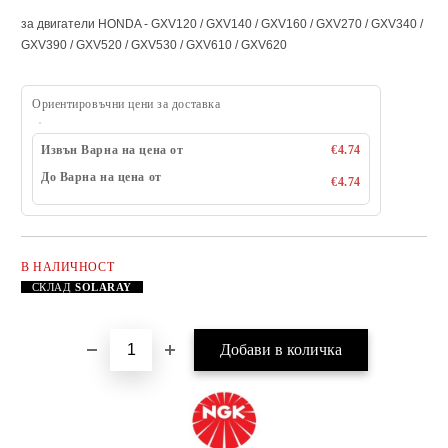
за двигатели HONDA - GXV120 / GXV140 / GXV160 / GXV270 / GXV340 /
GXV390 / GXV520 / GXV530 / GXV610 / GXV620
Ориентировъчни цени за доставка
Извън Варна на цена от
€4.74
До Варна на цена от
€4.74
В НАЛИЧНОСТ
Добави в желани
СКЛАД
SOLARAY