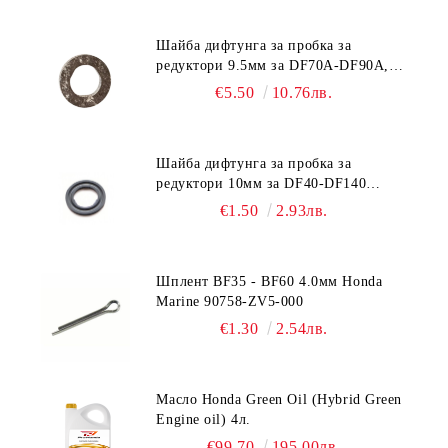
Шайба дифтунга за пробка за
редуктори 9.5мм за DF70A-DF90A,
DF150-DF350 Suzuki 09168-10038
€5.50
10.76лв.
Шайба дифтунга за пробка за
редуктори 10мм за DF40-DF140
Suzuki 09168-10022
€1.50
2.93лв.
Шплент BF35 - BF60 4.0мм Honda
Marine 90758-ZV5-000
€1.30
2.54лв.
Масло Honda Green Oil (Hybrid Green
Engine oil) 4л.
€99.70
195.00лв.