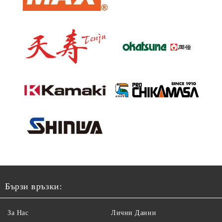
Бързи връзки:
За Нас
Лични Данни