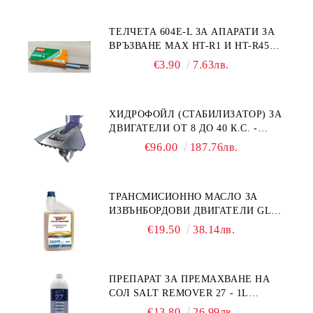
ТЕЛЧЕТА 604E-L ЗА АПАРАТИ ЗА
ВРЪЗВАНЕ MAX HT-R1 И HT-R45C
MS93305
€3.90
7.63лв.
ХИДРОФОЙЛ (СТАБИЛИЗАТОР) ЗА
ДВИГАТЕЛИ ОТ 8 ДО 40 К.С. -
УНИВЕРСАЛЕН SE SPORT 200
€96.00
187.76лв.
ТРАНСМИСИОННО МАСЛО ЗА
ИЗВЪНБОРДОВИ ДВИГАТЕЛИ GL4
HONDA MARINE 08251-999-102PRO
€19.50
38.14лв.
1Л.
ПРЕПАРАТ ЗА ПРЕМАХВАНЕ НА
СОЛ SALT REMOVER 27 - 1L
NAUTIC CLEAN
€13.80
26.99лв.