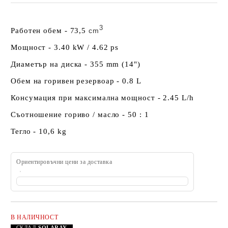
3
Работен обем - 73,5
cm
Мощност - 3.40 kW / 4.62 ps
Диаметър на диска - 355 mm (14")
Обем на горивен резервоар - 0.8 L
Консумация при максимална мощност - 2.45 L/h
Съотношение гориво / масло - 50 : 1
Тегло - 10,6 kg
Ориентировъчни цени за доставка
В НАЛИЧНОСТ
Добави в желани
СКЛАД
SOLARAY