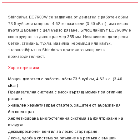
Ние ще се свържем с вас в рамките на работния ден.
Shindaiwa EC7600W се задвижва от двигател с работен обем
73.5 куб.см и мощност 4.62 конски сили (3.40 кВат), има висок
въртящ момент с цел бързо рязане. Ъглошлайфът ЕС7600W е
конструиран за диск с размер 355 мм.
Независимо дали режи
бетон, стомана, тухли, мазилка, керемиди или камък,
ъглошлайфът на Shindaiwa притежава мощност и
производителност.
Характеристики
Мощен двигател с работен обем 73.5 куб.см, 4.62 к.с. (3.40
кВат).
Предавателна система с висок въртящ момент за отлично
рязане.
Уникален херметизиран стартер, защитен от абразивния
бетонен прах.
Херметизирана многостепенна система за филтриране на
въздуха.
Декомпресионен вентил за лесно стартиране.
Лесна, удобна система за опъване на ремъка с външен