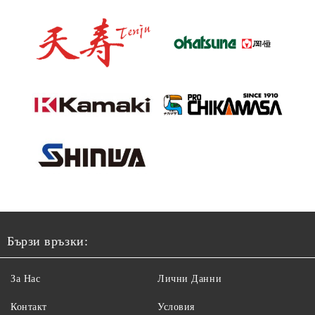
Бързи връзки:
За Нас
Лични Данни
Контакт
Условия