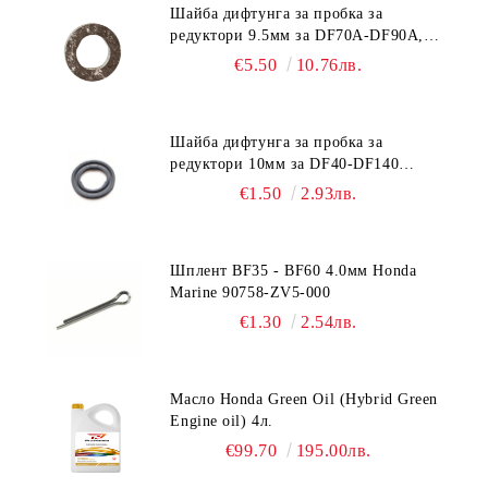
Шайба дифтунга за пробка за
редуктори 9.5мм за DF70A-DF90A,
DF150-DF350 Suzuki 09168-10038
€5.50
10.76лв.
Шайба дифтунга за пробка за
редуктори 10мм за DF40-DF140
Suzuki 09168-10022
€1.50
2.93лв.
Шплент BF35 - BF60 4.0мм Honda
Marine 90758-ZV5-000
€1.30
2.54лв.
Масло Honda Green Oil (Hybrid Green
Engine oil) 4л.
€99.70
195.00лв.